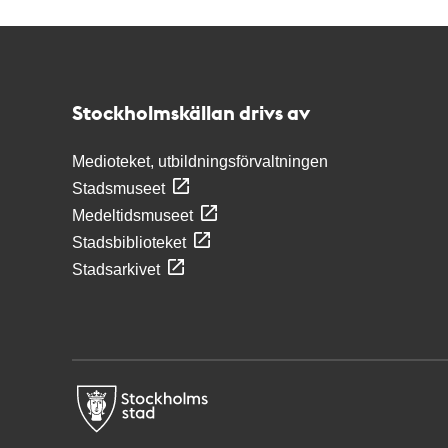
Kontakt
Stockholmskällan
Stockholmskällan drivs av
Medioteket, utbildningsförvaltningen
Stadsmuseet
Medeltidsmuseet
Stadsbiblioteket
Stadsarkivet