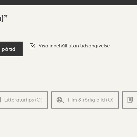
)
Visa innehåll utan tidsangivelse
a på tid
Litteraturtips
(
0
)
Film & rörlig bild
(
0
)