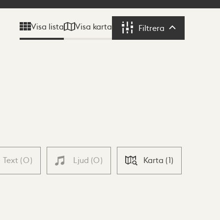
Visa karta
Visa lista
Filtrera
Filtrera
Text
(
0
)
Ljud
(
0
)
Karta
(
1
)