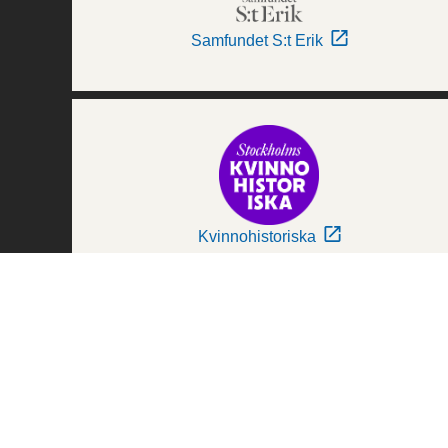
Samfundet S:t Erik
Kvinnohistoriska
Världskulturmuseerna