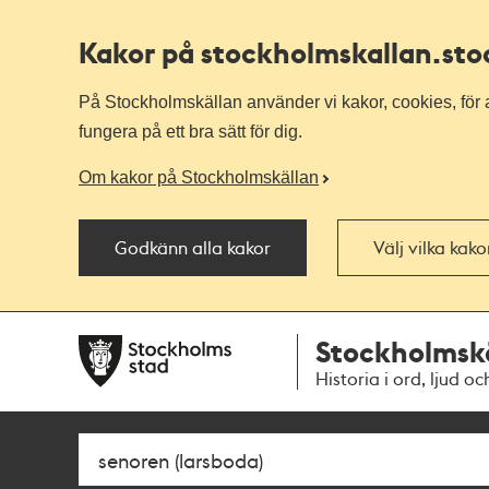
Kakor på stockholmskallan
.st
På Stockholmskällan använder vi kakor, cookies, för a
fungera på ett bra sätt för dig.
Om kakor på Stockholmskällan
Godkänn alla kakor
Välj vilka kak
Till
Till
Stockholmsk
navigationen
huvudinnehållet
Historia i ord, ljud oc
Sök
Fritextsök