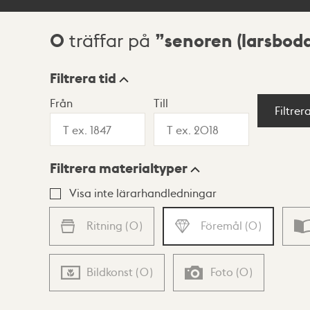
0
senoren (larsboda
träffar på
Sökresultat
Filtrera tid
Från
Till
Visningsläge
Filtrer
Filtrera materialtyper
Lista
Karta
Visa inte lärarhandledningar
Ritning
(
0
)
Föremål
(
0
)
Bildkonst
(
0
)
Foto
(
0
)