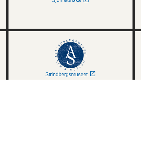
Sjöhistoriska
Strindbergsmuseet