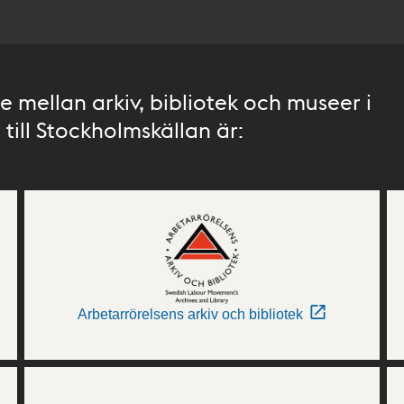
 mellan arkiv, bibliotek och museer i
till Stockholmskällan är:
Arbetarrörelsens arkiv och bibliotek