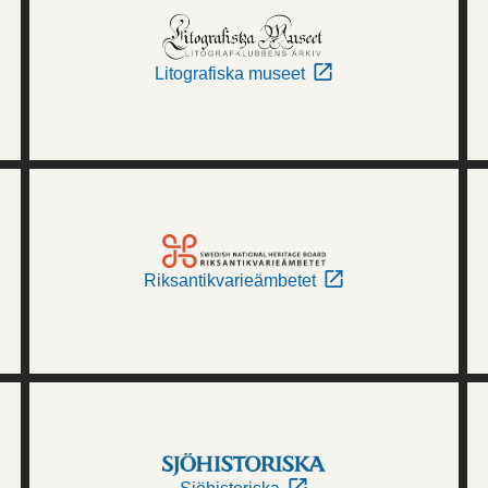
Litografiska museet
Riksantikvarieämbetet