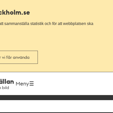
ockholm.se
tt sammanställa statistik och för att webbplatsen ska
or vi får använda
ällan
Meny
h bild