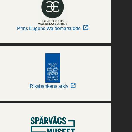
Prins Eugens Waldemarsudde
Riksbankens arkiv