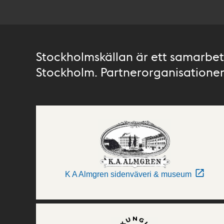
Stockholmskällan är ett samarbete
Stockholm. Partnerorganisationer 
K A Almgren sidenväveri & museum