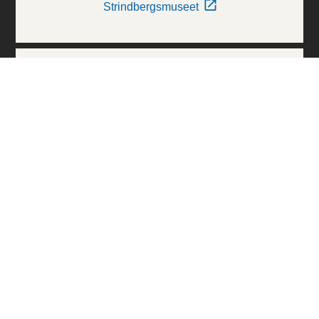
Strindbergsmuseet
Thielska Galleriet
Världskulturmuseerna