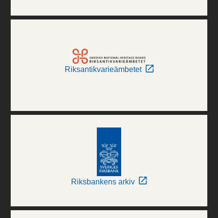
Riksantikvarieämbetet
Riksbankens arkiv