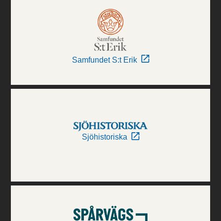
Samfundet S:t Erik
Sjöhistoriska