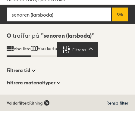
Sök
Fritextsök
Sök
Sökresultat
0
träffar på
senoren (larsboda)
Visa karta
Visa lista
Filtrera
Filtrera
Filtrera tid
Filtrera materialtyper
Visningsläge
Totalt
Valda filter:
Ritning
Rensa filter
0
träffar
Lista
Karta