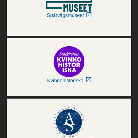
Spårvägsmuseet
Kvinnohistoriska