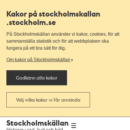
Kakor på stockholmskallan
.stockholm.se
På Stockholmskällan använder vi kakor, cookies, för att
sammanställa statistik och för att webbplatsen ska
fungera på ett bra sätt för dig.
Om kakor på Stockholmskällan
Godkänn alla kakor
Välj vilka kakor vi får använda
Till
Till
Stockholmskällan
navigationen
huvudinnehållet
Historia i ord, ljud och bild