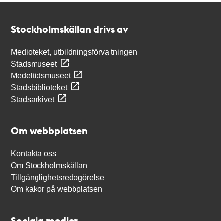
Kontakt
Stockholmskällan
Stockholmskällan drivs av
Medioteket, utbildningsförvaltningen
Stadsmuseet
Medeltidsmuseet
Stadsbiblioteket
Stadsarkivet
Om webbplatsen
Kontakta oss
Om Stockholmskällan
Tillgänglighetsredogörelse
Om kakor på webbplatsen
Sociala medier