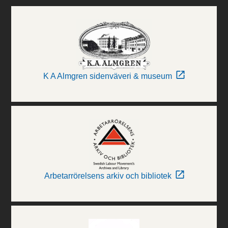
K A Almgren sidenväveri & museum
Arbetarrörelsens arkiv och bibliotek