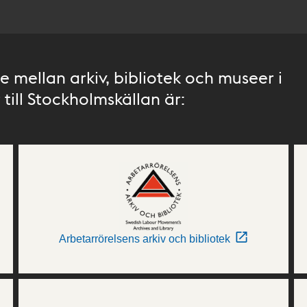
 mellan arkiv, bibliotek och museer i
till Stockholmskällan är:
Arbetarrörelsens arkiv och bibliotek