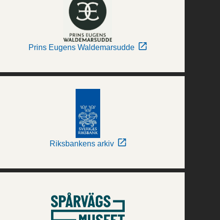
Prins Eugens Waldemarsudde
Riksbankens arkiv