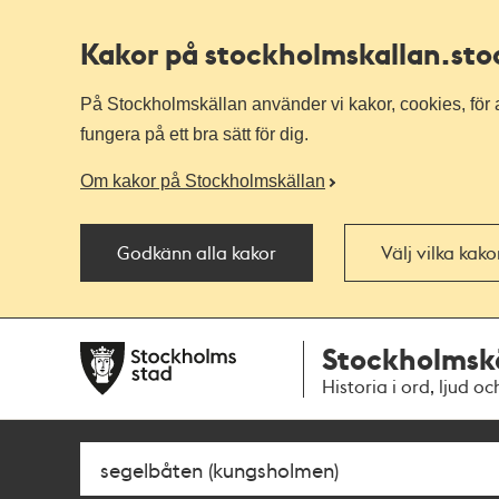
Kakor på stockholmskallan
.st
På Stockholmskällan använder vi kakor, cookies, för a
fungera på ett bra sätt för dig.
Om kakor på Stockholmskällan
Godkänn alla kakor
Välj vilka kak
Till
Till
Stockholmsk
navigationen
huvudinnehållet
Historia i ord, ljud oc
Sök
Fritextsök