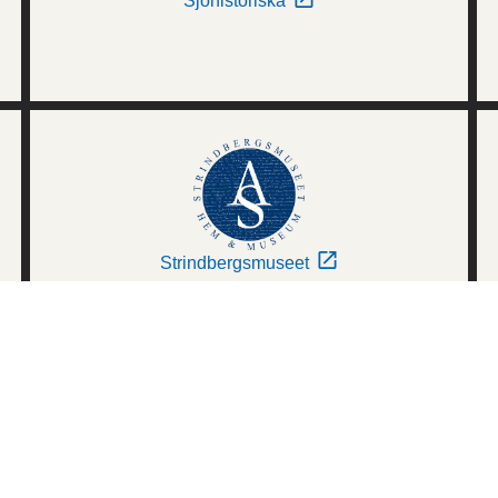
Sjöhistoriska
Strindbergsmuseet