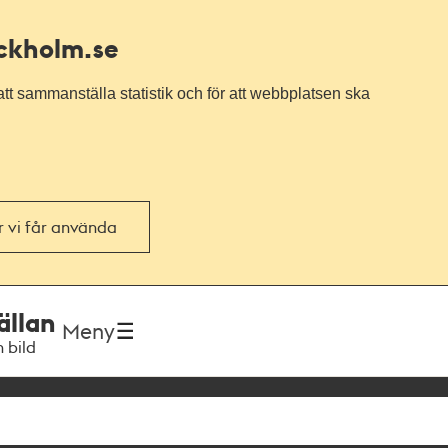
ockholm.se
tt sammanställa statistik och för att webbplatsen ska
or vi får använda
ällan
Meny
h bild