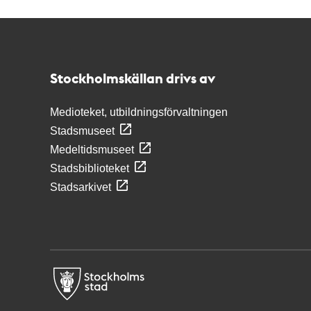
Kontakt
Stockholmskällan
Stockholmskällan drivs av
Medioteket, utbildningsförvaltningen
Stadsmuseet
Medeltidsmuseet
Stadsbiblioteket
Stadsarkivet