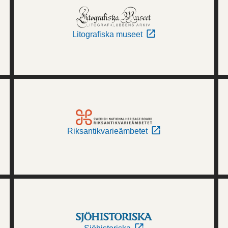
Litografiska museet
Riksantikvarieämbetet