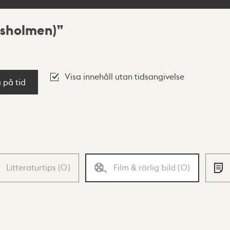
gsholmen)
Visa innehåll utan tidsangivelse
a på tid
Litteraturtips
(
0
)
Film & rörlig bild
(
0
)