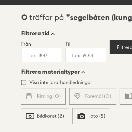
0
segelbåten (kun
träffar på
Sökresultat
Filtrera tid
Från
Till
Visningsläge
Filtrer
Filtrera materialtyper
Lista
Karta
Visa inte lärarhandledningar
Ritning
(
0
)
Föremål
(
0
)
Bildkonst
(
2
)
Foto
(
2
)