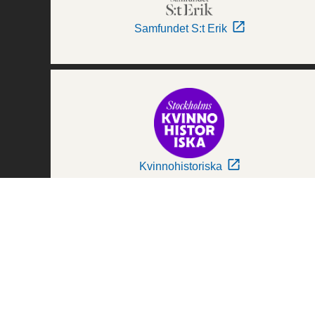
Samfundet S:t Erik
Kvinnohistoriska
Världskulturmuseerna