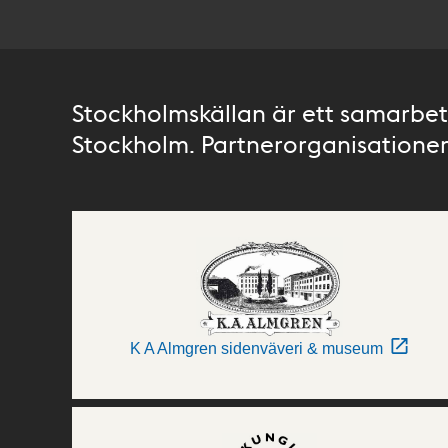
Stockholmskällan är ett samarbete
Stockholm. Partnerorganisationer 
K A Almgren sidenväveri & museum