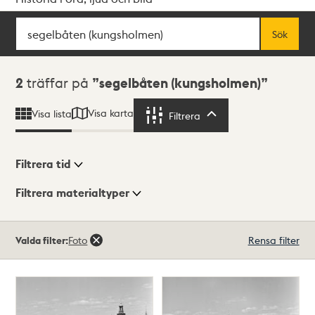
Sök
Fritextsök
Sök
Sökresultat
2
träffar på
segelbåten (kungsholmen)
Visa karta
Visa lista
Filtrera
Filtrera
Filtrera tid
Filtrera materialtyper
Visningsläge
Totalt
Valda filter:
Foto
Rensa filter
2
träffar
Lista
Karta