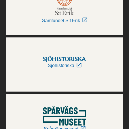
Samfundet S:t Erik
Sjöhistoriska
Spårvägsmuseet