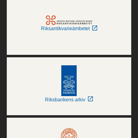
Riksantikvarieämbetet
Riksbankens arkiv