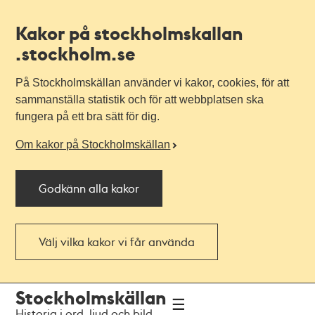
Kakor på stockholmskallan
.stockholm.se
På Stockholmskällan använder vi kakor, cookies, för att
sammanställa statistik och för att webbplatsen ska
fungera på ett bra sätt för dig.
Om kakor på Stockholmskällan
Godkänn alla kakor
Välj vilka kakor vi får använda
Till
Till
Stockholmskällan
navigationen
huvudinnehållet
Historia i ord, ljud och bild