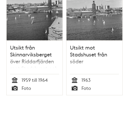
Utsikt från
Utsikt mot
Skinnarviksberget
Stadshuset från
över Riddarfjärden
söder
mot Stadshuset och
Norrmälarstrand
1959 till 1964
1963
Tid
Tid
Foto
Foto
Typ
Typ