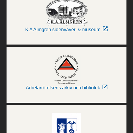
K A Almgren sidenväveri & museum
Arbetarrörelsens arkiv och bibliotek