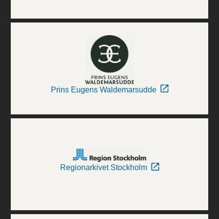
Prins Eugens Waldemarsudde
Regionarkivet Stockholm