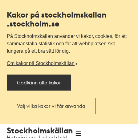
Kakor på stockholmskallan
.stockholm.se
På Stockholmskällan använder vi kakor, cookies, för att
sammanställa statistik och för att webbplatsen ska
fungera på ett bra sätt för dig.
Om kakor på Stockholmskällan
Godkänn alla kakor
Välj vilka kakor vi får använda
Till
Till
Stockholmskällan
navigationen
huvudinnehållet
Historia i ord, ljud och bild