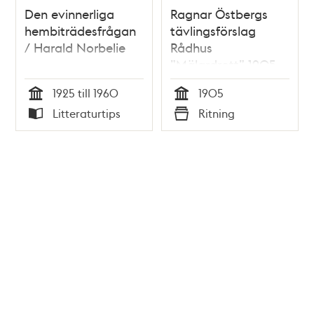
Den evinnerliga
Ragnar Östbergs
hembiträdesfrågan
tävlingsförslag
/ Harald Norbelie
Rådhus
”Mälardrott” 1905,
sektionsritning L–M
1925 till 1960
1905
Tid
Tid
Litteraturtips
Ritning
Typ
Typ