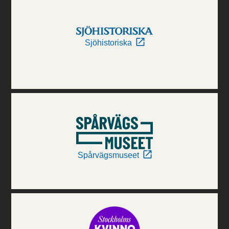
Sjöhistoriska
Spårvägsmuseet