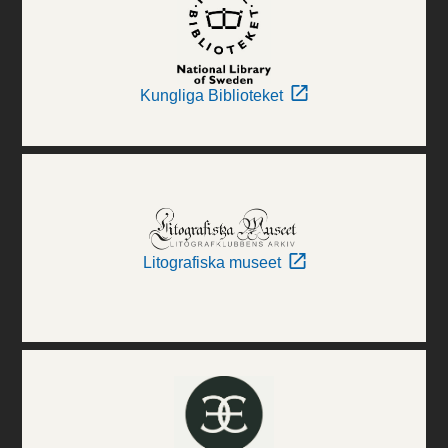
Kungliga Biblioteket
Litografiska museet