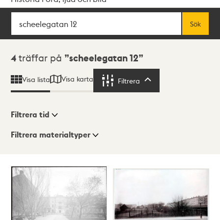
Sök
Fritextsök
Sök
Sökresultat
4
träffar på
scheelegatan 12
Visa karta
Visa lista
Filtrera
Filtrera
Filtrera tid
Filtrera materialtyper
Visningsläge
Totalt
4
träffar
Lista
Karta