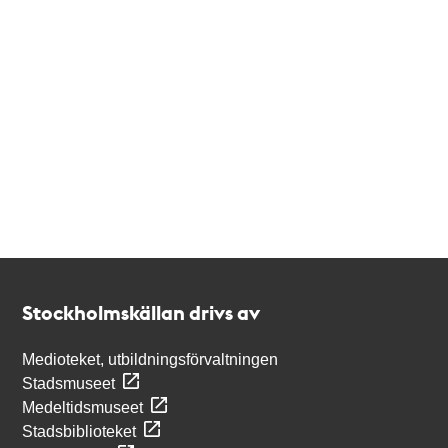
Kontakt
Stockholmskällan
Stockholmskällan drivs av
Medioteket, utbildningsförvaltningen
Stadsmuseet
Medeltidsmuseet
Stadsbiblioteket