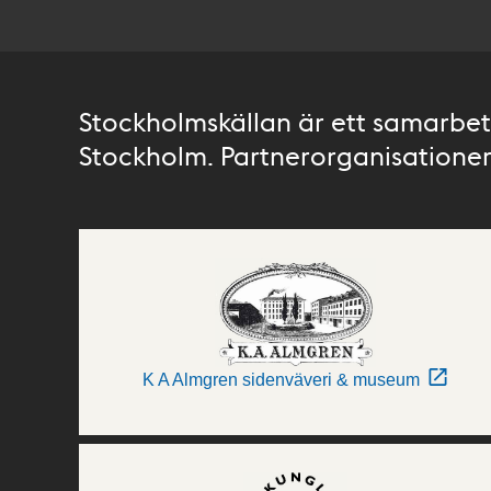
Stockholmskällan är ett samarbete
Stockholm. Partnerorganisationer 
K A Almgren sidenväveri & museum