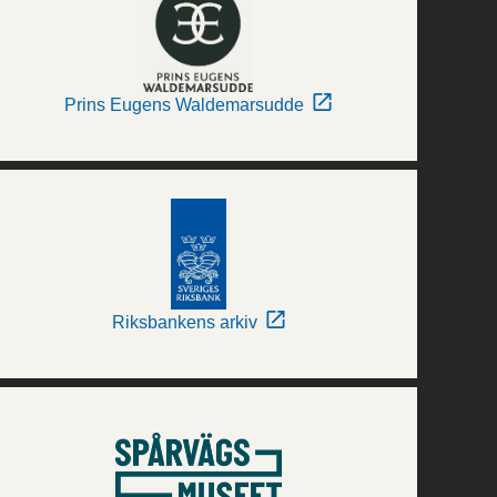
Prins Eugens Waldemarsudde
Riksbankens arkiv