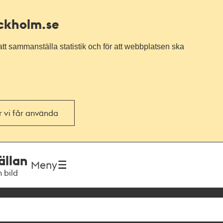
ockholm.se
tt sammanställa statistik och för att webbplatsen ska
or vi får använda
ällan
Meny
h bild