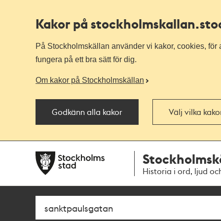
Kakor på stockholmskallan
.st
På Stockholmskällan använder vi kakor, cookies, för a
fungera på ett bra sätt för dig.
Om kakor på Stockholmskällan
Godkänn alla kakor
Välj vilka kak
Till
Till
Stockholmsk
navigationen
huvudinnehållet
Historia i ord, ljud oc
Sök
Fritextsök