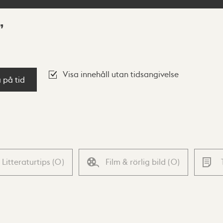
Visa innehåll utan tidsangivelse
a på tid
Litteraturtips
(
0
)
Film & rörlig bild
(
0
)