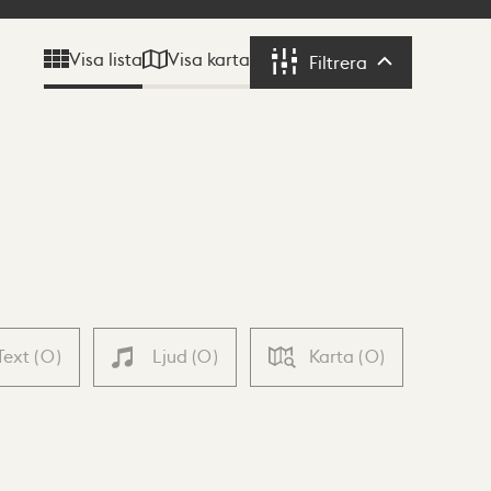
Visa karta
Visa lista
Filtrera
Filtrera
Text
(
0
)
Ljud
(
0
)
Karta
(
0
)