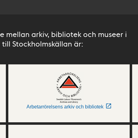
 mellan arkiv, bibliotek och museer i
till Stockholmskällan är:
Arbetarrörelsens arkiv och bibliotek