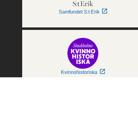
Samfundet S:t Erik
Kvinnohistoriska
Världskulturmuseerna