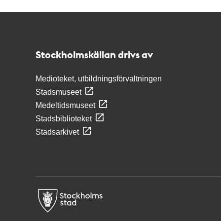
Kontakt
Stockholmskällan
Stockholmskällan drivs av
Medioteket, utbildningsförvaltningen
Stadsmuseet
Medeltidsmuseet
Stadsbiblioteket
Stadsarkivet