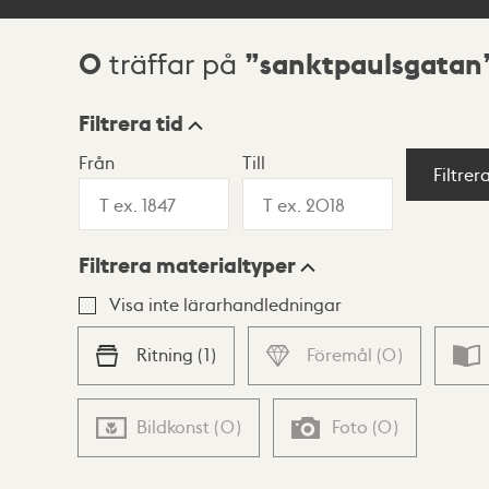
0
sanktpaulsgatan
träffar på
Sökresultat
Filtrera tid
Från
Till
Visningsläge
Filtrer
Filtrera materialtyper
Lista
Karta
Visa inte lärarhandledningar
Ritning
(
1
)
Föremål
(
0
)
Bildkonst
(
0
)
Foto
(
0
)