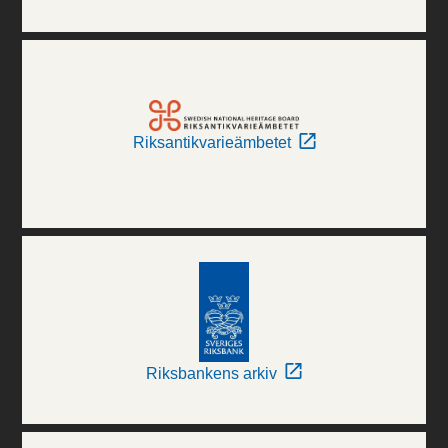
Riksantikvarieämbetet
Riksbankens arkiv