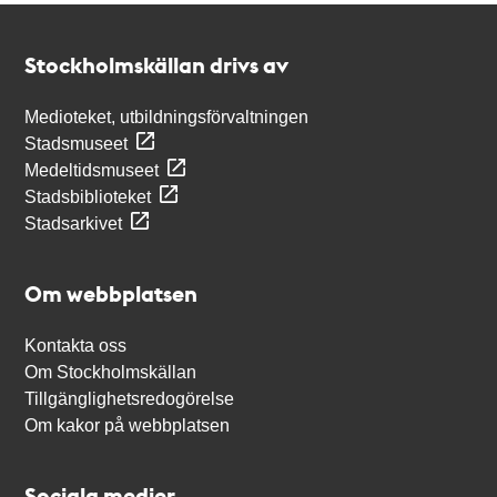
Kontakt
Stockholmskällan
Stockholmskällan drivs av
Medioteket, utbildningsförvaltningen
Stadsmuseet
Medeltidsmuseet
Stadsbiblioteket
Stadsarkivet
Om webbplatsen
Kontakta oss
Om Stockholmskällan
Tillgänglighetsredogörelse
Om kakor på webbplatsen
Sociala medier