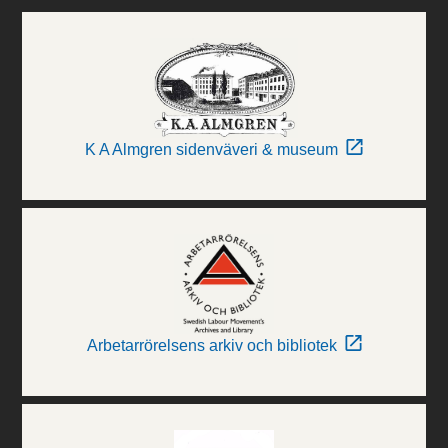
K A Almgren sidenväveri & museum
Arbetarrörelsens arkiv och bibliotek