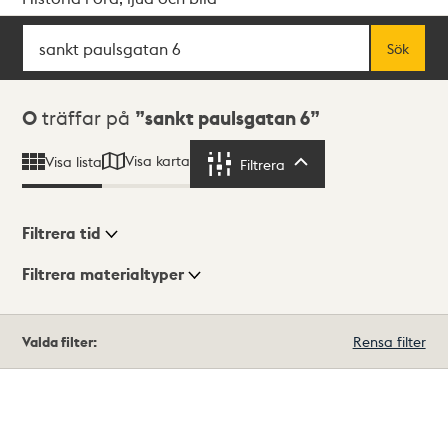
Sök
Fritextsök
Sök
Sökresultat
0
träffar på
sankt paulsgatan 6
Visa karta
Visa lista
Filtrera
Filtrera
Filtrera tid
Filtrera materialtyper
Visningsläge
Totalt
Valda filter:
Rensa filter
0
träffar
Lista
Karta