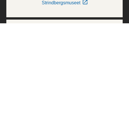
Strindbergsmuseet
Thielska Galleriet
Världskulturmuseerna