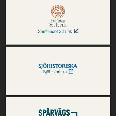
Samfundet S:t Erik
Sjöhistoriska