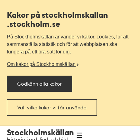
Kakor på stockholmskallan
.stockholm.se
På Stockholmskällan använder vi kakor, cookies, för att
sammanställa statistik och för att webbplatsen ska
fungera på ett bra sätt för dig.
Om kakor på Stockholmskällan
Godkänn alla kakor
Välj vilka kakor vi får använda
Till
Till
Stockholmskällan
navigationen
huvudinnehållet
Historia i ord, ljud och bild