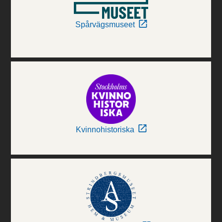
Spårvägsmuseet
Kvinnohistoriska