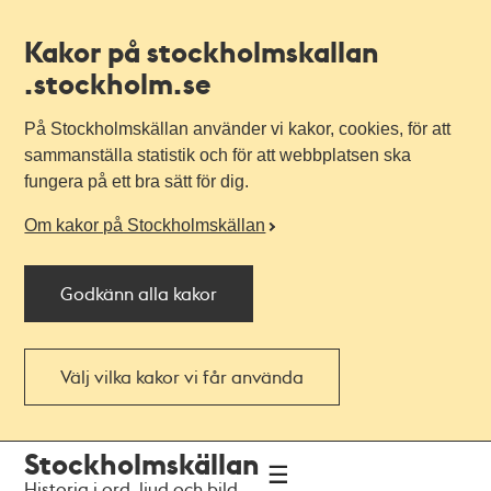
Kakor på stockholmskallan
.stockholm.se
På Stockholmskällan använder vi kakor, cookies, för att
sammanställa statistik och för att webbplatsen ska
fungera på ett bra sätt för dig.
Om kakor på Stockholmskällan
Godkänn alla kakor
Välj vilka kakor vi får använda
Till
Till
Stockholmskällan
navigationen
huvudinnehållet
Historia i ord, ljud och bild