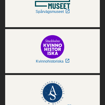
Spårvägsmuseet
Kvinnohistoriska