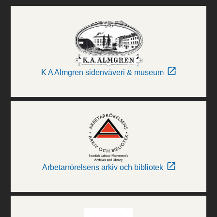
K A Almgren sidenväveri & museum
Arbetarrörelsens arkiv och bibliotek