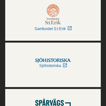
Samfundet S:t Erik
Sjöhistoriska