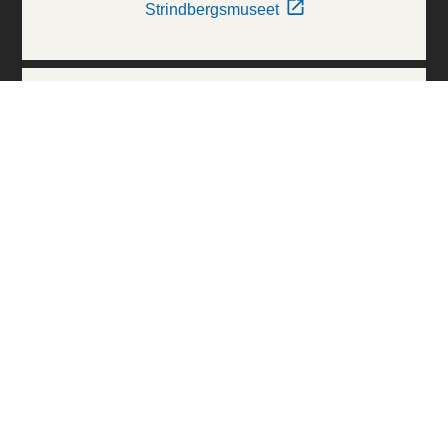
Strindbergsmuseet
Thielska Galleriet
Världskulturmuseerna