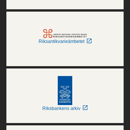
Riksantikvarieämbetet
Riksbankens arkiv