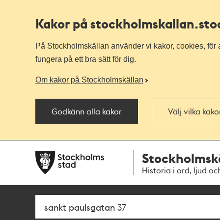
Kakor på stockholmskallan
.st
På Stockholmskällan använder vi kakor, cookies, för a
fungera på ett bra sätt för dig.
Om kakor på Stockholmskällan
Godkänn alla kakor
Välj vilka kak
Till
Till
Stockholmsk
navigationen
huvudinnehållet
Historia i ord, ljud oc
Sök
Fritextsök