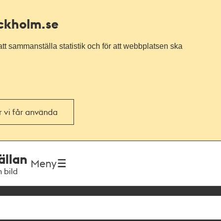
ockholm.se
tt sammanställa statistik och för att webbplatsen ska
or vi får använda
ällan
Meny
h bild