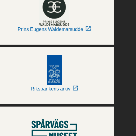
Prins Eugens Waldemarsudde
Riksbankens arkiv