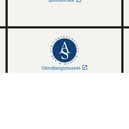
Sjöhistoriska
Strindbergsmuseet