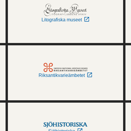
Litografiska museet
Riksantikvarieämbetet