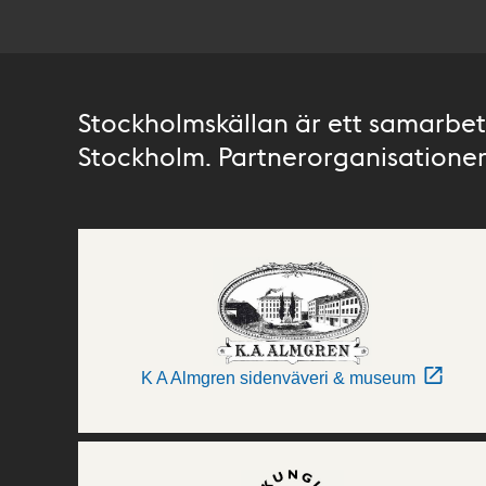
Stockholmskällan är ett samarbete
Stockholm. Partnerorganisationer 
K A Almgren sidenväveri & museum