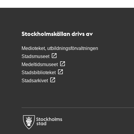
Kontakt
Stockholmskällan
Stockholmskällan drivs av
Medioteket, utbildningsförvaltningen
Stadsmuseet
Medeltidsmuseet
Stadsbiblioteket
Stadsarkivet