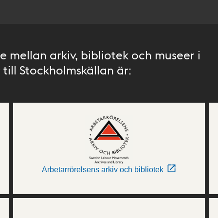
 mellan arkiv, bibliotek och museer i
till Stockholmskällan är:
Arbetarrörelsens arkiv och bibliotek