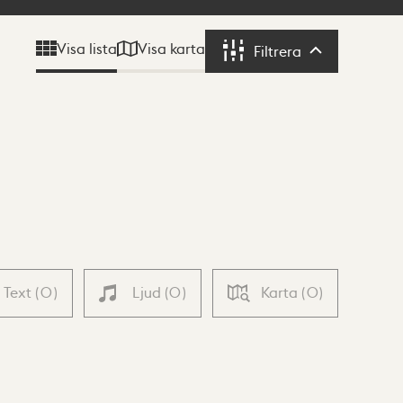
Visa karta
Visa lista
Filtrera
Filtrera
Text
(
0
)
Ljud
(
0
)
Karta
(
0
)