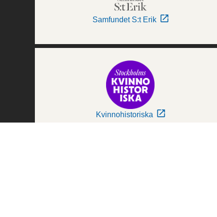
Samfundet S:t Erik
Kvinnohistoriska
Världskulturmuseerna