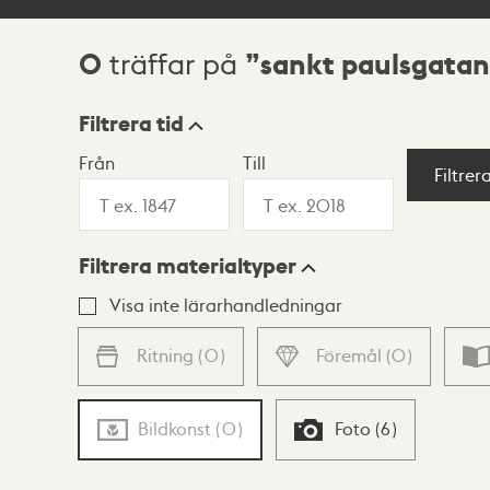
0
sankt paulsgatan
träffar på
Sökresultat
Filtrera tid
Från
Till
Visningsläge
Filtrer
Filtrera materialtyper
Lista
Karta
Visa inte lärarhandledningar
Ritning
(
0
)
Föremål
(
0
)
Bildkonst
(
0
)
Foto
(
6
)