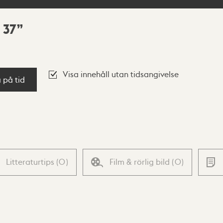
 37
Visa innehåll utan tidsangivelse
a på tid
Litteraturtips
(
0
)
Film & rörlig bild
(
0
)