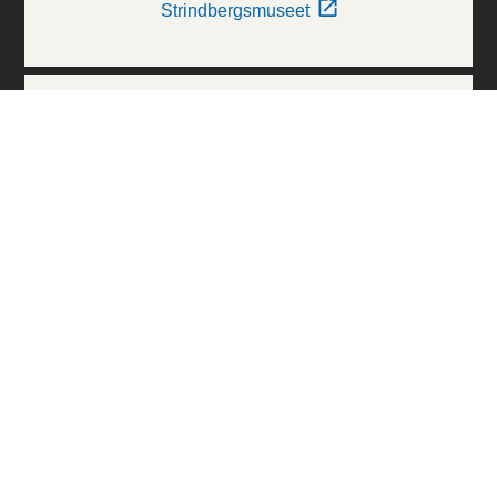
Strindbergsmuseet
Thielska Galleriet
Världskulturmuseerna