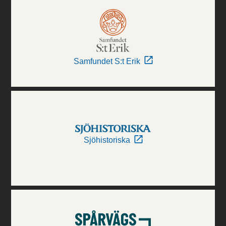
Samfundet S:t Erik
Sjöhistoriska