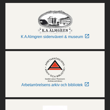
K A Almgren sidenväveri & museum
Arbetarrörelsens arkiv och bibliotek