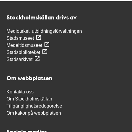
Kontakt
Stockholmskällan
Stockholmskällan drivs av
Medioteket, utbildningsförvaltningen
Stadsmuseet
Medeltidsmuseet
Stadsbiblioteket
Stadsarkivet
Om webbplatsen
Kontakta oss
Om Stockholmskällan
Tillgänglighetsredogörelse
Om kakor på webbplatsen
Sociala medier