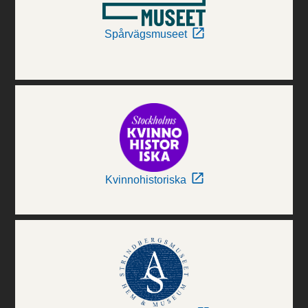
Spårvägsmuseet
Kvinnohistoriska