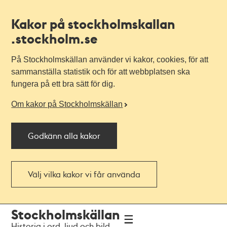
Kakor på stockholmskallan
.stockholm.se
På Stockholmskällan använder vi kakor, cookies, för att
sammanställa statistik och för att webbplatsen ska
fungera på ett bra sätt för dig.
Om kakor på Stockholmskällan
Godkänn alla kakor
Välj vilka kakor vi får använda
Till
Till
Stockholmskällan
navigationen
huvudinnehållet
Historia i ord, ljud och bild