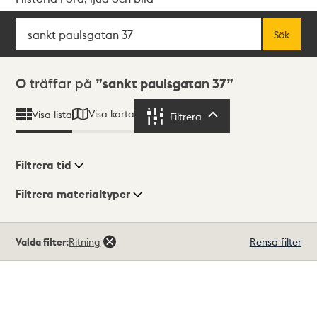
Sök
Fritextsök
Sök
Sökresultat
0
träffar på
sankt paulsgatan 37
Visa karta
Visa lista
Filtrera
Filtrera
Filtrera tid
Filtrera materialtyper
Visningsläge
Totalt
Valda filter:
Ritning
Rensa filter
0
träffar
Lista
Karta