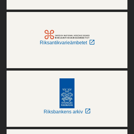
Riksantikvarieämbetet
Riksbankens arkiv