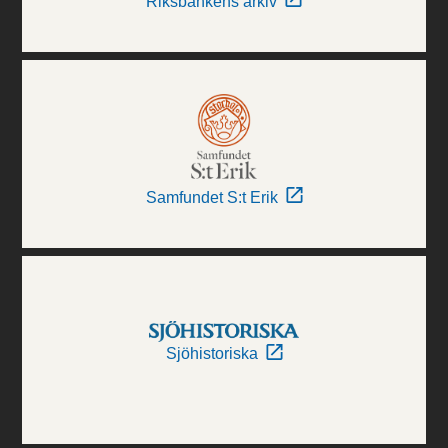
Riksbankens arkiv
Samfundet S:t Erik
Sjöhistoriska