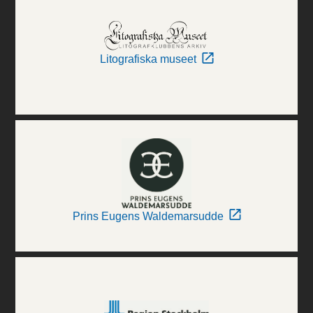
Litografiska museet
Prins Eugens Waldemarsudde