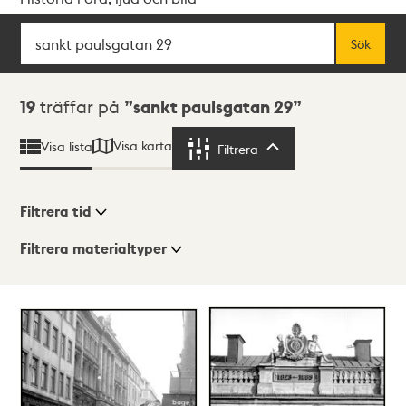
Sök
Fritextsök
Sök
Sökresultat
19
träffar på
sankt paulsgatan 29
Visa karta
Visa lista
Filtrera
Filtrera
Filtrera tid
Filtrera materialtyper
Visningsläge
Totalt
19
träffar
Lista
Karta