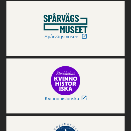
Spårvägsmuseet
Kvinnohistoriska