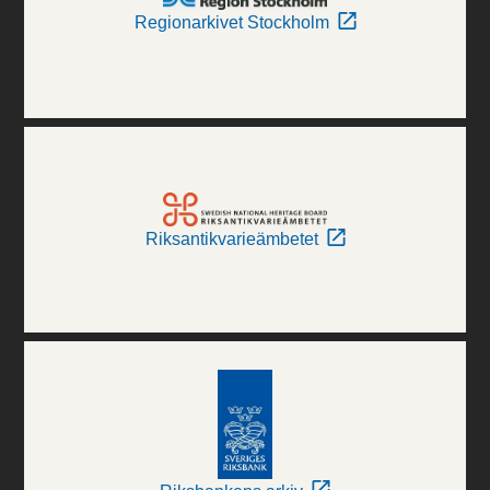
Regionarkivet Stockholm
Riksantikvarieämbetet