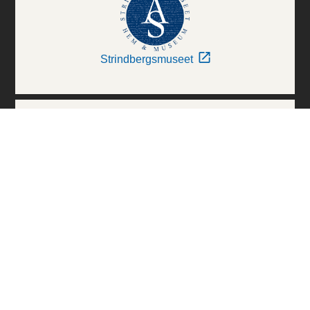
Strindbergsmuseet
Thielska Galleriet