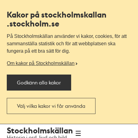
Kakor på stockholmskallan
.stockholm.se
På Stockholmskällan använder vi kakor, cookies, för att
sammanställa statistik och för att webbplatsen ska
fungera på ett bra sätt för dig.
Om kakor på Stockholmskällan
Godkänn alla kakor
Välj vilka kakor vi får använda
Till
Till
Stockholmskällan
navigationen
huvudinnehållet
Historia i ord, ljud och bild