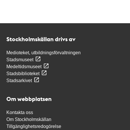
Kontakt
Stockholmskällan
Stockholmskällan drivs av
Medioteket, utbildningsförvaltningen
Stadsmuseet
Medeltidsmuseet
Stadsbiblioteket
Stadsarkivet
Om webbplatsen
Kontakta oss
Om Stockholmskällan
Tillgänglighetsredogörelse