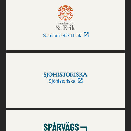
Samfundet S:t Erik
Sjöhistoriska