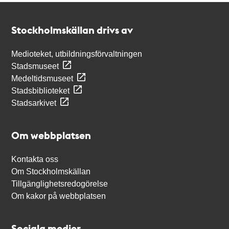
Kontakt
Stockholmskällan
Stockholmskällan drivs av
Medioteket, utbildningsförvaltningen
Stadsmuseet
Medeltidsmuseet
Stadsbiblioteket
Stadsarkivet
Om webbplatsen
Kontakta oss
Om Stockholmskällan
Tillgänglighetsredogörelse
Om kakor på webbplatsen
Sociala medier