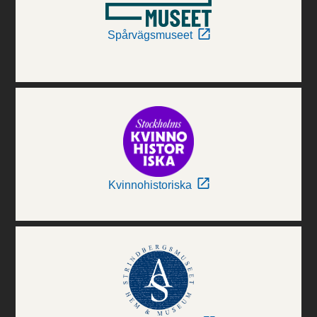
Spårvägsmuseet
Kvinnohistoriska