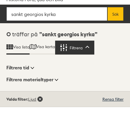
Sök
Fritextsök
Sök
Sökresultat
0
träffar på
sankt georgios kyrka
Visa karta
Visa lista
Filtrera
Filtrera
Filtrera tid
Filtrera materialtyper
Visningsläge
Totalt
Valda filter:
Ljud
Rensa filter
0
träffar
Lista
Karta