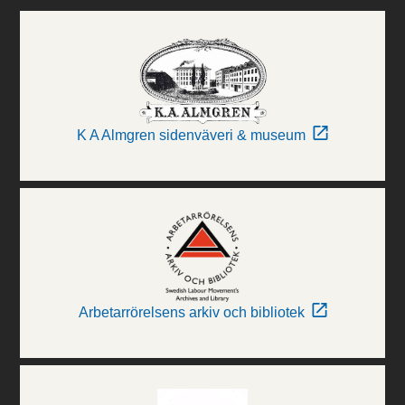
K A Almgren sidenväveri & museum
Arbetarrörelsens arkiv och bibliotek