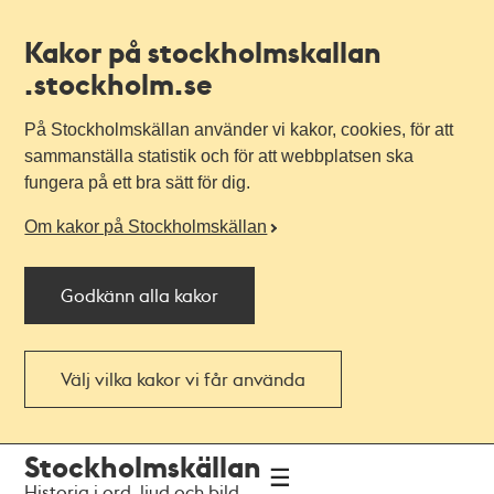
Kakor på stockholmskallan
.stockholm.se
På Stockholmskällan använder vi kakor, cookies, för att
sammanställa statistik och för att webbplatsen ska
fungera på ett bra sätt för dig.
Om kakor på Stockholmskällan
Godkänn alla kakor
Välj vilka kakor vi får använda
Till
Till
Stockholmskällan
navigationen
huvudinnehållet
Historia i ord, ljud och bild