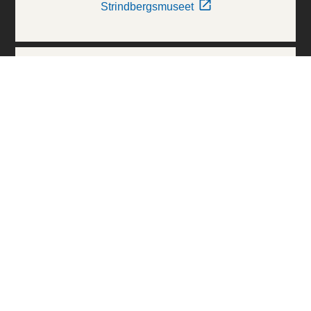
Strindbergsmuseet
Thielska Galleriet
Världskulturmuseerna