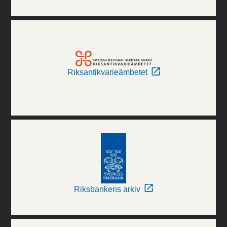
Riksantikvarieämbetet
Riksbankens arkiv