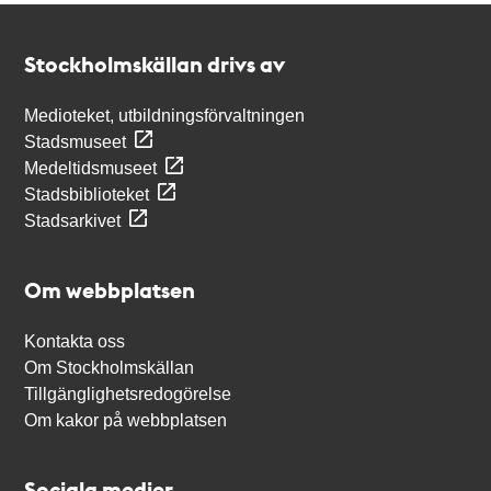
Kontakt
Stockholmskällan
Stockholmskällan drivs av
Medioteket, utbildningsförvaltningen
Stadsmuseet
Medeltidsmuseet
Stadsbiblioteket
Stadsarkivet
Om webbplatsen
Kontakta oss
Om Stockholmskällan
Tillgänglighetsredogörelse
Om kakor på webbplatsen
Sociala medier