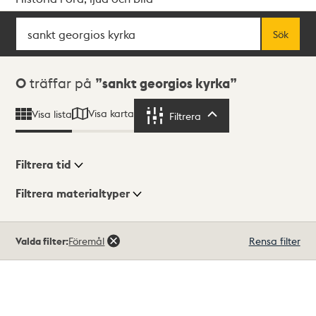
Sök
Fritextsök
Sök
Sökresultat
0
träffar på
sankt georgios kyrka
Visa karta
Visa lista
Filtrera
Filtrera
Filtrera tid
Filtrera materialtyper
Visningsläge
Totalt
Valda filter:
Föremål
Rensa filter
0
träffar
Lista
Karta