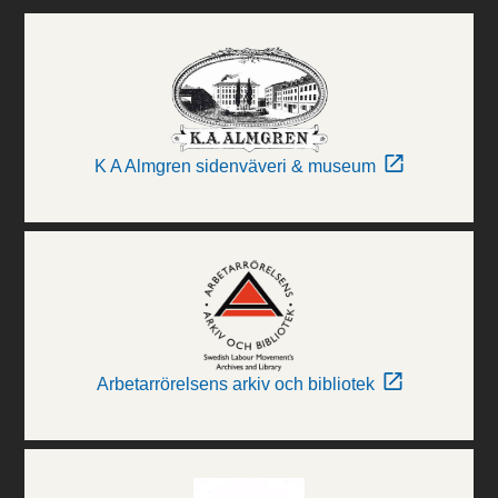
K A Almgren sidenväveri & museum
Arbetarrörelsens arkiv och bibliotek