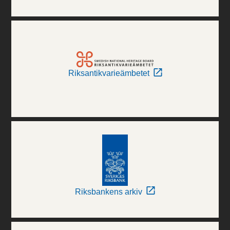
Riksantikvarieämbetet
Riksbankens arkiv