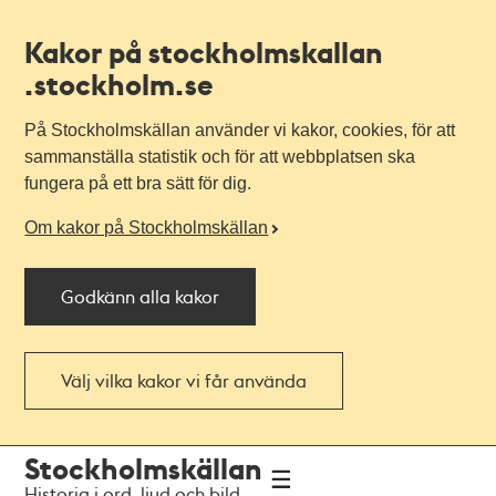
Kakor på stockholmskallan
.stockholm.se
På Stockholmskällan använder vi kakor, cookies, för att
sammanställa statistik och för att webbplatsen ska
fungera på ett bra sätt för dig.
Om kakor på Stockholmskällan
Godkänn alla kakor
Välj vilka kakor vi får använda
Till
Till
Stockholmskällan
navigationen
huvudinnehållet
Historia i ord, ljud och bild