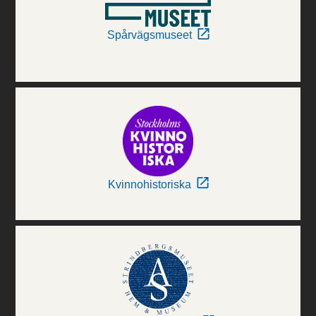
Spårvägsmuseet
Kvinnohistoriska