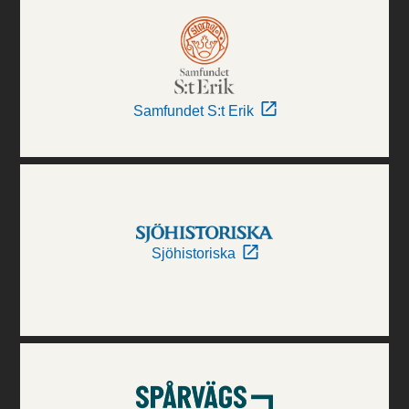
Samfundet S:t Erik
Sjöhistoriska