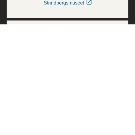
Strindbergsmuseet
Thielska Galleriet
Världskulturmuseerna