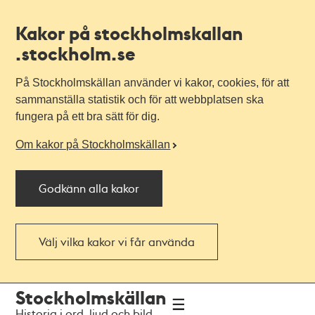
Kakor på stockholmskallan
.stockholm.se
På Stockholmskällan använder vi kakor, cookies, för att
sammanställa statistik och för att webbplatsen ska
fungera på ett bra sätt för dig.
Om kakor på Stockholmskällan
Godkänn alla kakor
Välj vilka kakor vi får använda
Till
Till
Stockholmskällan
navigationen
huvudinnehållet
Historia i ord, ljud och bild