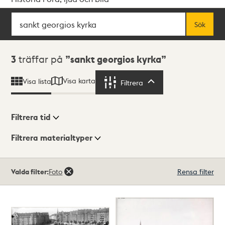
Sök
Fritextsök
Sök
Sökresultat
3
träffar på
sankt georgios kyrka
Visa karta
Visa lista
Filtrera
Filtrera
Filtrera tid
Filtrera materialtyper
Visningsläge
Totalt
Valda filter:
Foto
Rensa filter
3
träffar
Lista
Karta