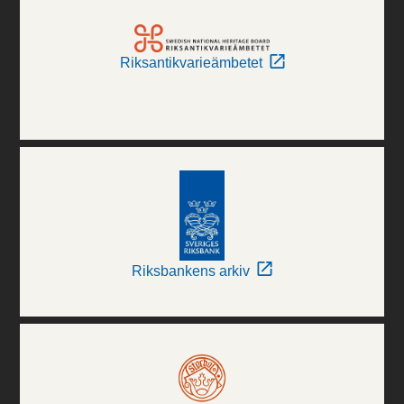
Riksantikvarieämbetet
Riksbankens arkiv