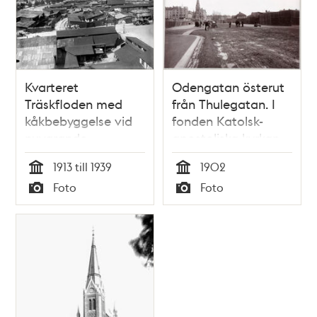
Kvarteret
Odengatan österut
Träskfloden med
från Thulegatan. I
kåkbebyggelse vid
fonden Katolsk-
nuvarande
apostoliska kyrkan
Jarlaplan. T.v. Birger
1913 till 1939
1902
Jarlsgatan, t.h.
Tid
Tid
Foto
Foto
Karlavägen. I
Typ
Typ
fonden Katolsk-
Apostoliska kyrkan
(nuvarande Grekisk-
ortodoxa kyrkan
Sankt Georgios)