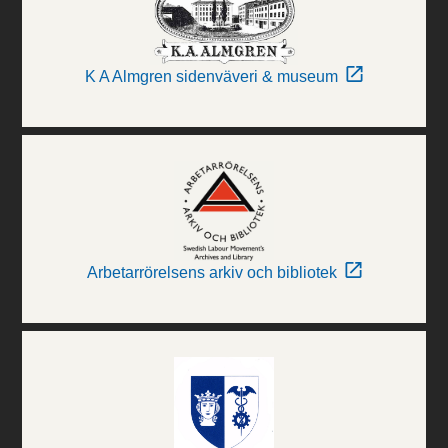
K A Almgren sidenväveri & museum
Arbetarrörelsens arkiv och bibliotek