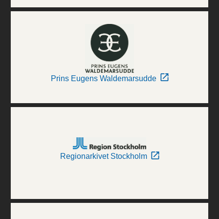
Prins Eugens Waldemarsudde
Regionarkivet Stockholm