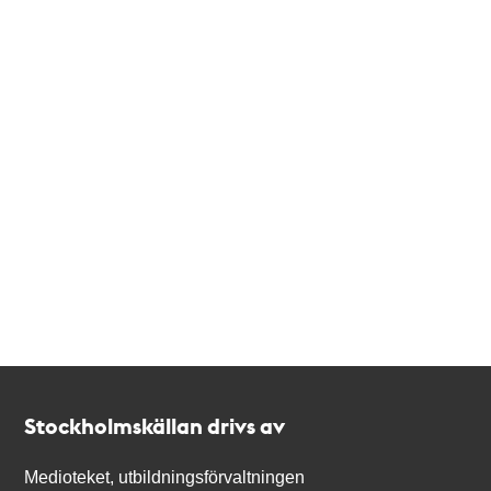
Kontakt
Stockholmskällan
Stockholmskällan drivs av
Medioteket, utbildningsförvaltningen