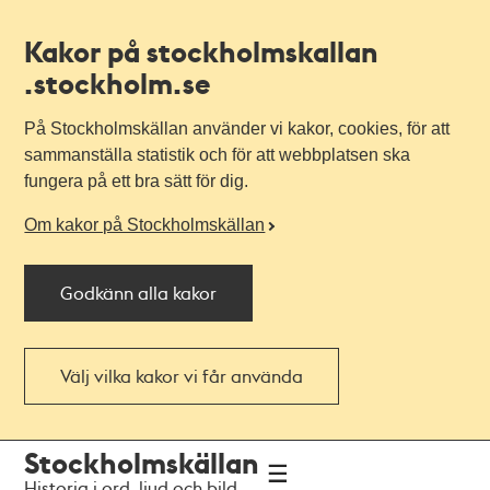
Kakor på stockholmskallan
.stockholm.se
På Stockholmskällan använder vi kakor, cookies, för att
sammanställa statistik och för att webbplatsen ska
fungera på ett bra sätt för dig.
Om kakor på Stockholmskällan
Godkänn alla kakor
Välj vilka kakor vi får använda
Till
Till
Stockholmskällan
navigationen
huvudinnehållet
Historia i ord, ljud och bild