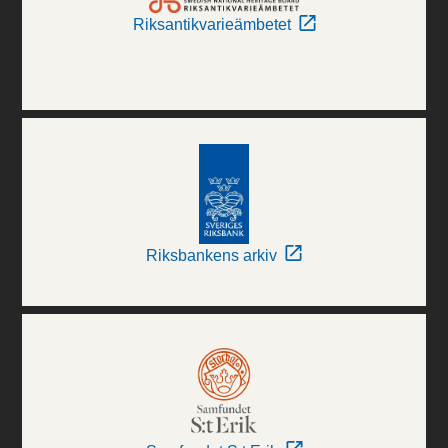
Riksantikvarieämbetet
Riksbankens arkiv