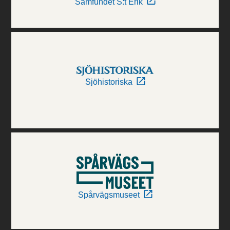
Samfundet S:t Erik
Sjöhistoriska
Spårvägsmuseet