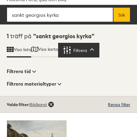
Sök
Fritextsök
Sök
Sökresultat
1
träff på
sankt georgios kyrka
Visa karta
Visa lista
Filtrera
Filtrera
Filtrera tid
Filtrera materialtyper
Visningsläge
Totalt
Valda filter:
Bildkonst
Rensa filter
1
träffar
Lista
Karta