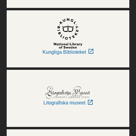
Kungliga Biblioteket
Litografiska museet