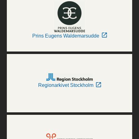
Prins Eugens Waldemarsudde
Regionarkivet Stockholm