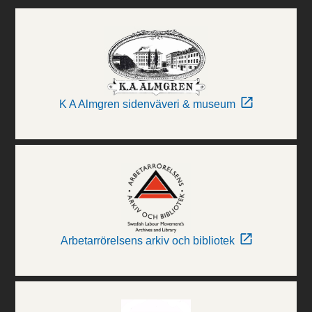
K A Almgren sidenväveri & museum
Arbetarrörelsens arkiv och bibliotek