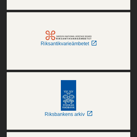
Riksantikvarieämbetet
Riksbankens arkiv