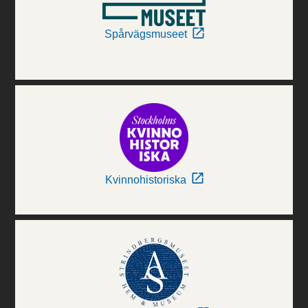
Spårvägsmuseet
Kvinnohistoriska