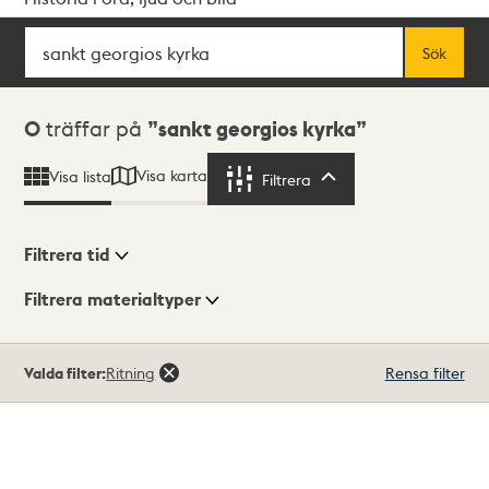
Sök
Fritextsök
Sök
Sökresultat
0
träffar på
sankt georgios kyrka
Visa karta
Visa lista
Filtrera
Filtrera
Filtrera tid
Filtrera materialtyper
Visningsläge
Totalt
Valda filter:
Ritning
Rensa filter
0
träffar
Lista
Karta