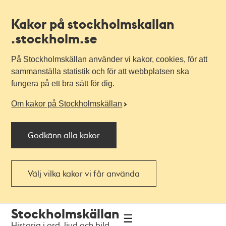
Kakor på stockholmskallan
.stockholm.se
På Stockholmskällan använder vi kakor, cookies, för att
sammanställa statistik och för att webbplatsen ska
fungera på ett bra sätt för dig.
Om kakor på Stockholmskällan
Godkänn alla kakor
Välj vilka kakor vi får använda
Till
Till
Stockholmskällan
navigationen
huvudinnehållet
Historia i ord, ljud och bild