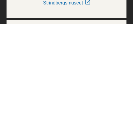
Strindbergsmuseet
Thielska Galleriet
Världskulturmuseerna