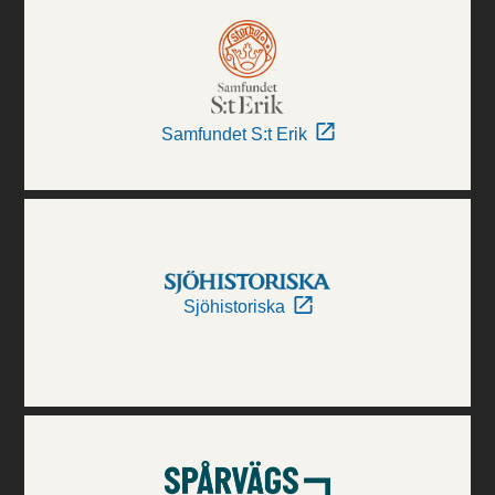
Samfundet S:t Erik
Sjöhistoriska