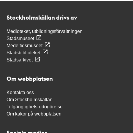
Kontakt
Stockholmskällan
Stockholmskällan drivs av
Medioteket, utbildningsförvaltningen
Stadsmuseet
Medeltidsmuseet
Stadsbiblioteket
Stadsarkivet
Om webbplatsen
Kontakta oss
Om Stockholmskällan
Tillgänglighetsredogörelse
Om kakor på webbplatsen
Sociala medier