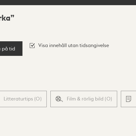
rka
Visa innehåll utan tidsangivelse
a på tid
Litteraturtips
(
0
)
Film & rörlig bild
(
0
)