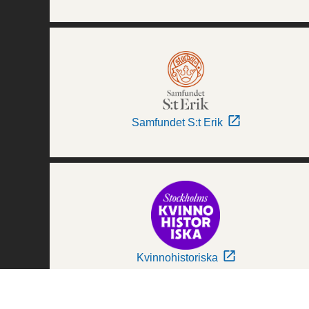
Samfundet S:t Erik
Kvinnohistoriska