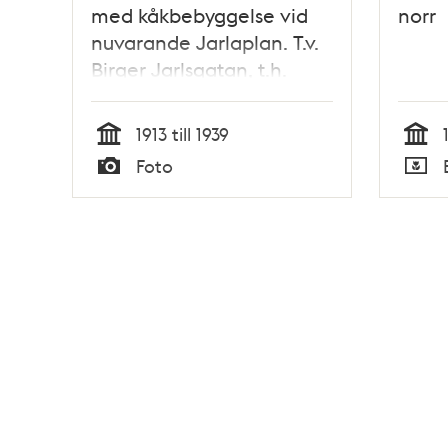
med kåkbebyggelse vid
norr
nuvarande Jarlaplan. T.v.
Birger Jarlsgatan, t.h.
Karlavägen. I fonden
Katolsk- Apostoliska
1913 till 1939
kyrkan (nuvarande
Tid
Tid
Foto
Grekisk-ortodoxa kyrkan
Typ
Typ
Sankt Georgios)