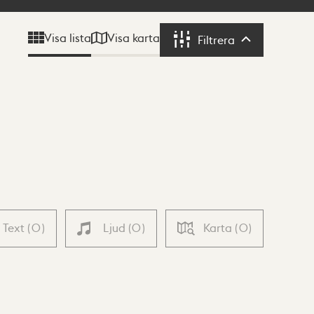
Visa karta
Visa lista
Filtrera
Filtrera
Text
(
0
)
Ljud
(
0
)
Karta
(
0
)