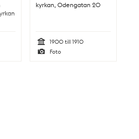
n
kyrkan, Odengatan 20
kyrkan
1900 till 1910
Tid
Foto
Typ