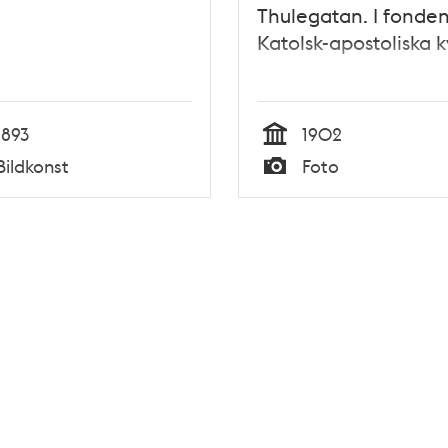
Thulegatan. I fonde
Katolsk-apostoliska 
1893
1902
Tid
Bildkonst
Foto
Typ