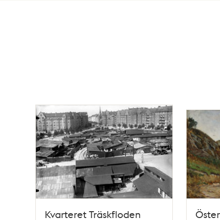
Totalt
4
träffar
Kvarteret Träskfloden
Öster