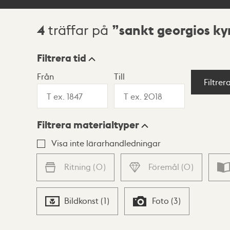
4
sankt georgios ky
träffar på
Sökresultat
Filtrera tid
Från
Till
Visningsläge
Filtrer
Filtrera materialtyper
Lista
Karta
Visa inte lärarhandledningar
Ritning
(
0
)
Föremål
(
0
)
Bildkonst
(
1
)
Foto
(
3
)