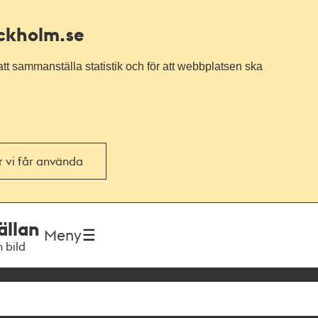
ockholm.se
tt sammanställa statistik och för att webbplatsen ska
or vi får använda
ällan
Meny
h bild