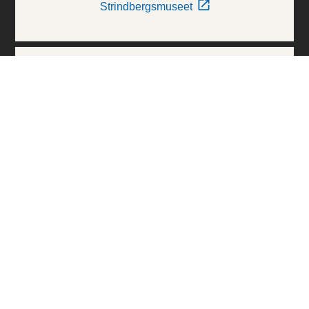
Strindbergsmuseet
Thielska Galleriet
Världskulturmuseerna