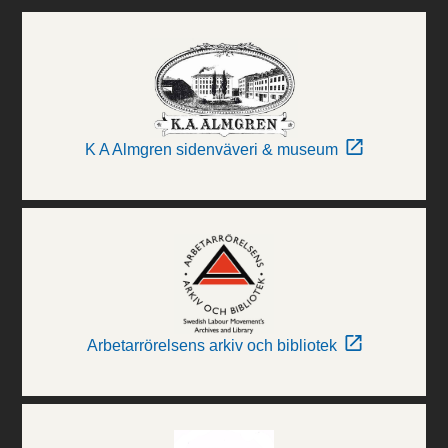
K A Almgren sidenväveri & museum
Arbetarrörelsens arkiv och bibliotek