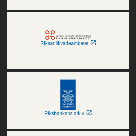
Riksantikvarieämbetet
Riksbankens arkiv