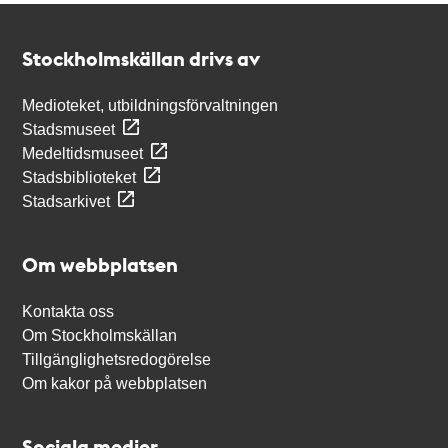
Kontakt
Stockholmskällan
Stockholmskällan drivs av
Medioteket, utbildningsförvaltningen
Stadsmuseet
Medeltidsmuseet
Stadsbiblioteket
Stadsarkivet
Om webbplatsen
Kontakta oss
Om Stockholmskällan
Tillgänglighetsredogörelse
Om kakor på webbplatsen
Sociala medier