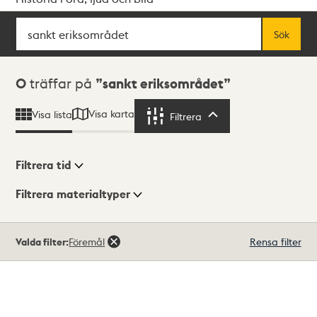
Sök
Fritextsök
Sök
Sökresultat
0
träffar på
sankt eriksområdet
Visa karta
Visa lista
Filtrera
Filtrera
Filtrera tid
Filtrera materialtyper
Visningsläge
Totalt
Valda filter:
Föremål
Rensa filter
0
träffar
Lista
Karta