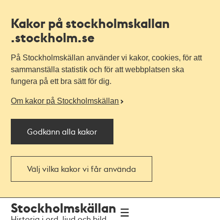
Kakor på stockholmskallan
.stockholm.se
På Stockholmskällan använder vi kakor, cookies, för att
sammanställa statistik och för att webbplatsen ska
fungera på ett bra sätt för dig.
Om kakor på Stockholmskällan
Godkänn alla kakor
Välj vilka kakor vi får använda
Till
Till
Stockholmskällan
navigationen
huvudinnehållet
Historia i ord, ljud och bild