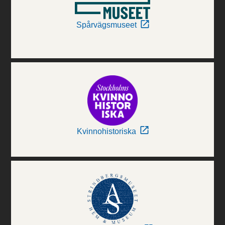
Spårvägsmuseet
Kvinnohistoriska