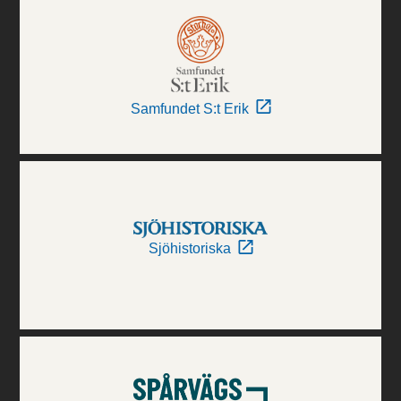
Samfundet S:t Erik
Sjöhistoriska