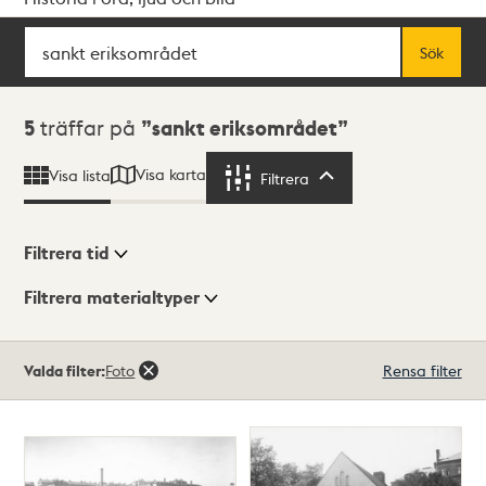
Sök
Fritextsök
Sök
Sökresultat
5
träffar på
sankt eriksområdet
Visa karta
Visa lista
Filtrera
Filtrera
Filtrera tid
Filtrera materialtyper
Visningsläge
Totalt
Valda filter:
Foto
Rensa filter
5
träffar
Lista
Karta