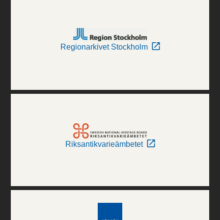
Regionarkivet Stockholm
Riksantikvarieämbetet