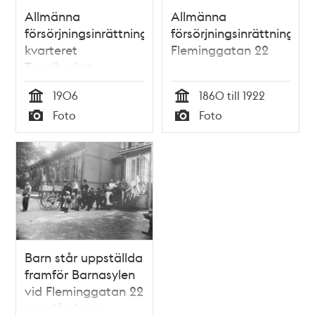
Allmänna
Allmänna
försörjningsinrättningen,
försörjningsinrättningen,
kvarteret
Fleminggatan 22
Tegelbruket
1906
1860 till 1922
Tid
Tid
Foto
Foto
Typ
Typ
Barn står uppställda
framför Barnasylen
vid Fleminggatan 22
som låg inom