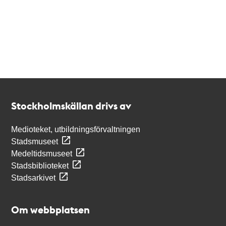
Kontakt
Stockholmskällan
Stockholmskällan drivs av
Medioteket, utbildningsförvaltningen
Stadsmuseet
Medeltidsmuseet
Stadsbiblioteket
Stadsarkivet
Om webbplatsen