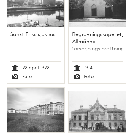
Sankt Eriks sjukhus
Begravningskapellet,
Allmänna
försörjningsinrättningen
28 april 1928
1914
Tid
Tid
Foto
Foto
Typ
Typ