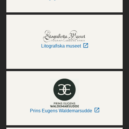
Litografiska museet
Prins Eugens Waldemarsudde