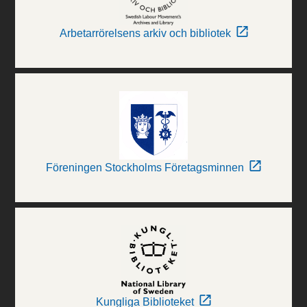
Arbetarrörelsens arkiv och bibliotek
Föreningen Stockholms Företagsminnen
Kungliga Biblioteket