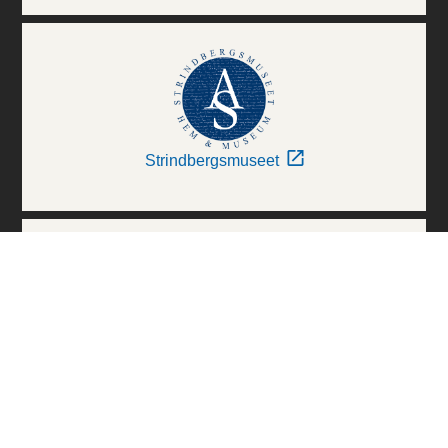
Strindbergsmuseet
Thielska Galleriet