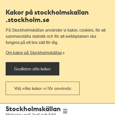
Kakor på stockholmskallan
.stockholm.se
På Stockholmskällan använder vi kakor, cookies, för att
sammanställa statistik och för att webbplatsen ska
fungera på ett bra sätt för dig.
Om kakor på Stockholmskällan
Godkänn alla kakor
Välj vilka kakor vi får använda
Till
Till
Stockholmskällan
navigationen
huvudinnehållet
Historia i ord, ljud och bild