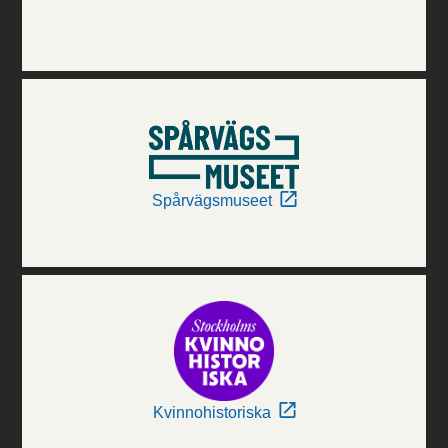
Spårvägsmuseet
Kvinnohistoriska