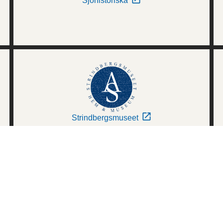
Sjöhistoriska
Strindbergsmuseet