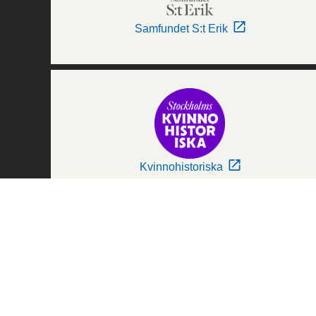
Samfundet S:t Erik
Kvinnohistoriska
Världskulturmuseerna