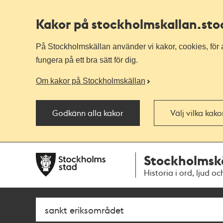
Kakor på stockholmskallan
.st
På Stockholmskällan använder vi kakor, cookies, för a
fungera på ett bra sätt för dig.
Om kakor på Stockholmskällan
Godkänn alla kakor
Välj vilka kak
Till
Till
Stockholmsk
navigationen
huvudinnehållet
Historia i ord, ljud oc
Sök
Fritextsök