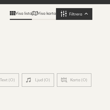
Visa karta
Visa lista
Filtrera
Filtrera
Text
(
0
)
Ljud
(
0
)
Karta
(
0
)