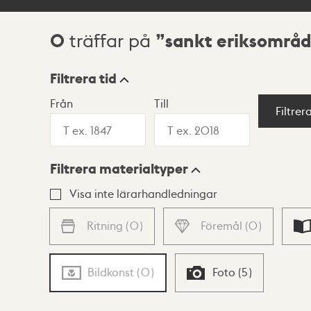
0
sankt eriksområd
träffar på
Sökresultat
Filtrera tid
Från
Till
Visningsläge
Filtrer
Filtrera materialtyper
Lista
Karta
Visa inte lärarhandledningar
Ritning
(
0
)
Föremål
(
0
)
Bildkonst
(
0
)
Foto
(
5
)