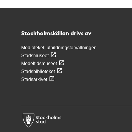
Kontakt
Stockholmskällan
Stockholmskällan drivs av
Medioteket, utbildningsförvaltningen
Stadsmuseet
Medeltidsmuseet
Stadsbiblioteket
Stadsarkivet