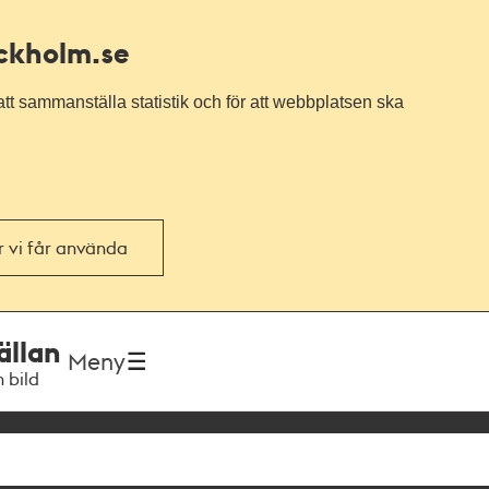
ockholm.se
tt sammanställa statistik och för att webbplatsen ska
or vi får använda
ällan
Meny
h bild