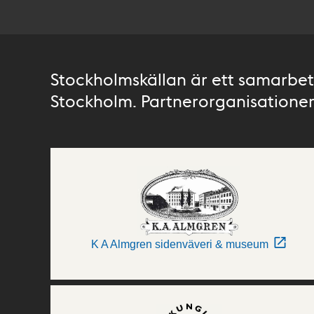
Stockholmskällan är ett samarbete
Stockholm. Partnerorganisationer 
K A Almgren sidenväveri & museum