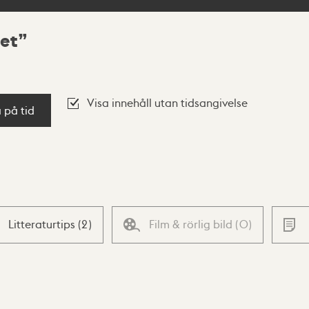
et
Visa innehåll utan tidsangivelse
a på tid
Litteraturtips
(
2
)
Film & rörlig bild
(
0
)