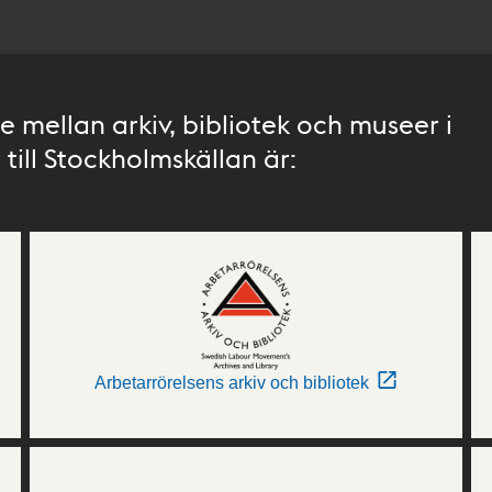
 mellan arkiv, bibliotek och museer i
till Stockholmskällan är:
Arbetarrörelsens arkiv och bibliotek