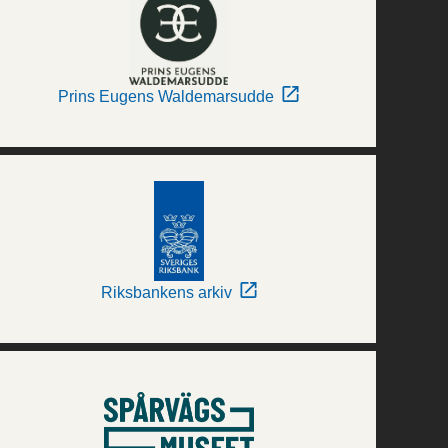
Prins Eugens Waldemarsudde
Riksbankens arkiv