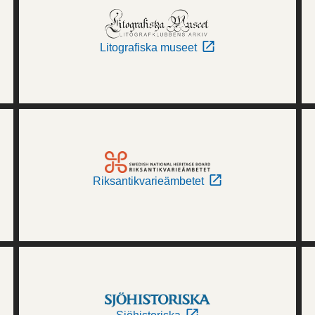
Litografiska museet
Riksantikvarieämbetet