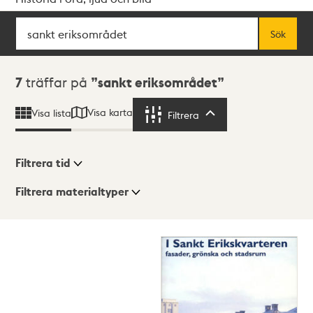
Sök
Fritextsök
Sök
Sökresultat
7
träffar på
sankt eriksområdet
Visa karta
Visa lista
Filtrera
Filtrera
Filtrera tid
Filtrera materialtyper
Visningsläge
Totalt
7
träffar
Lista
Karta