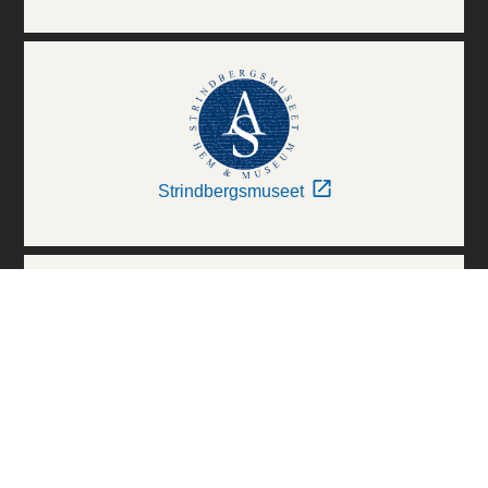
Strindbergsmuseet
Thielska Galleriet