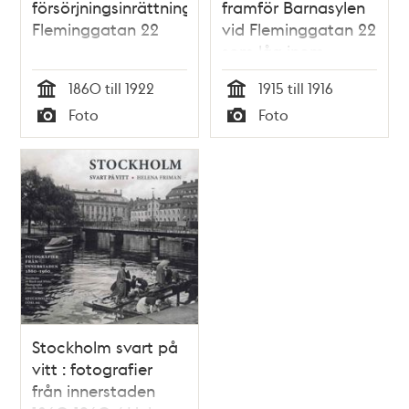
försörjningsinrättningen,
framför Barnasylen
Fleminggatan 22
vid Fleminggatan 22
som låg inom
området för
1860 till 1922
1915 till 1916
Stockholms
Tid
Tid
Foto
Foto
Allmänna
Typ
Typ
försörjningsinrättning,
kallad Grubbens.
Stockholm svart på
vitt : fotografier
från innerstaden