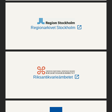
Regionarkivet Stockholm
Riksantikvarieämbetet