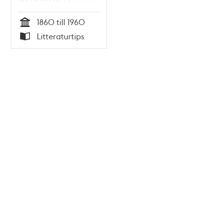
1860-1960 / Helena
Friman
1860 till 1960
Tid
Litteraturtips
Typ