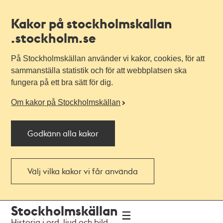
Kakor på stockholmskallan
.stockholm.se
På Stockholmskällan använder vi kakor, cookies, för att
sammanställa statistik och för att webbplatsen ska
fungera på ett bra sätt för dig.
Om kakor på Stockholmskällan
Godkänn alla kakor
Välj vilka kakor vi får använda
Till
Till
Stockholmskällan
navigationen
huvudinnehållet
Historia i ord, ljud och bild