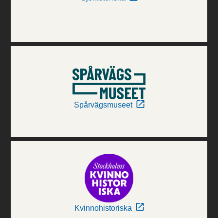
Spårvägsmuseet
Kvinnohistoriska