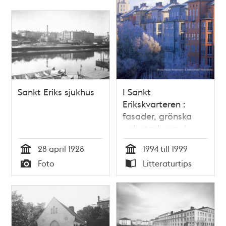
Sankt Eriks sjukhus
I Sankt
Erikskvarteren :
fasader, grönska
och stadsrum /
Anna-Paula
28 april 1928
1994 till 1999
Andersson &
Tid
Tid
Foto
Litteraturtips
Aleksander
Typ
Typ
Wolodarski