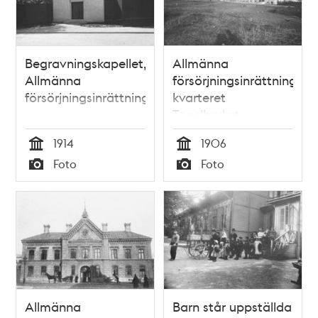
Begravningskapellet,
Allmänna
Allmänna
försörjningsinrättningen,
försörjningsinrättningen
kvarteret
Tegelbruket
1914
1906
Tid
Tid
Foto
Foto
Typ
Typ
Allmänna
Barn står uppställda