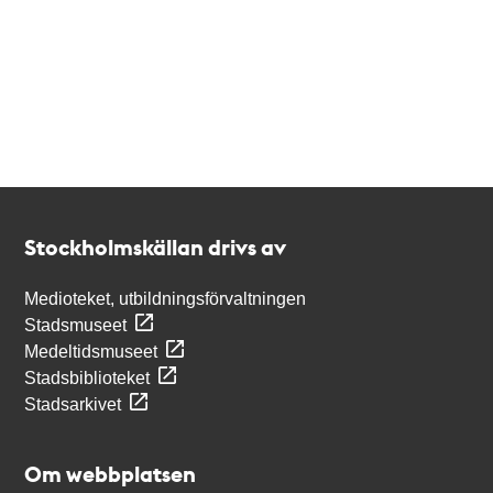
Kontakt
Stockholmskällan
Stockholmskällan drivs av
Medioteket, utbildningsförvaltningen
Stadsmuseet
Medeltidsmuseet
Stadsbiblioteket
Stadsarkivet
Om webbplatsen