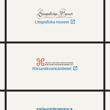
Litografiska museet
Riksantikvarieämbetet