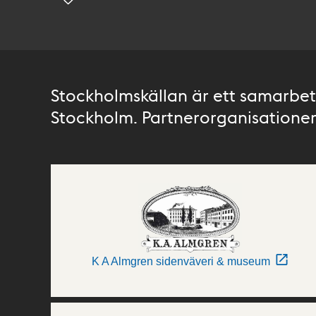
Stockholmskällan är ett samarbete
Stockholm. Partnerorganisationer 
K A Almgren sidenväveri & museum