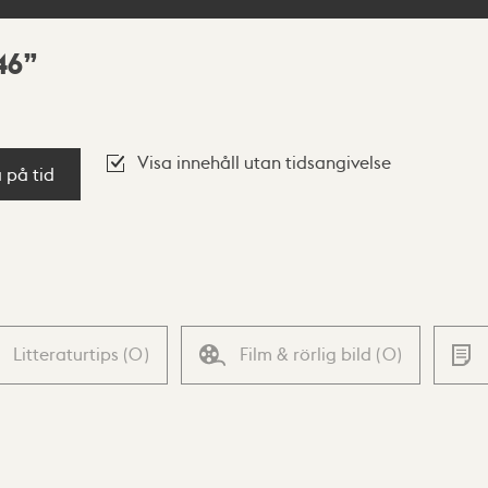
46
Visa innehåll utan tidsangivelse
a på tid
Litteraturtips
(
0
)
Film & rörlig bild
(
0
)