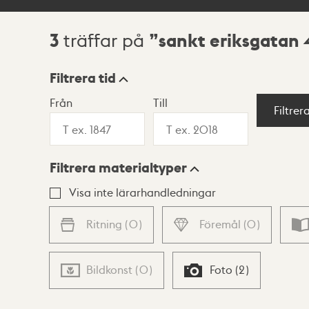
3
sankt eriksgatan 
träffar på
Sökresultat
Filtrera tid
Från
Till
Visningsläge
Filtrer
Filtrera materialtyper
Lista
Karta
Visa inte lärarhandledningar
Ritning
(
0
)
Föremål
(
0
)
Bildkonst
(
0
)
Foto
(
2
)