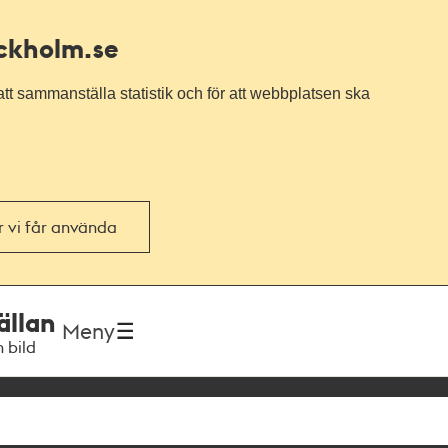
ockholm.se
tt sammanställa statistik och för att webbplatsen ska
or vi får använda
ällan
Meny
h bild