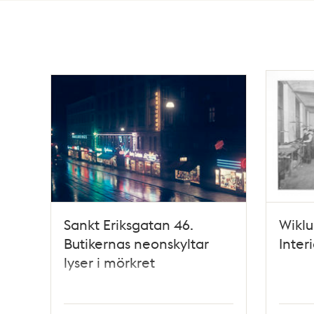
Totalt
3
träffar
Sankt Eriksgatan 46.
Wiklu
Butikernas neonskyltar
Inter
lyser i mörkret