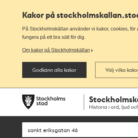
Kakor på stockholmskallan
.st
På Stockholmskällan använder vi kakor, cookies, för a
fungera på ett bra sätt för dig.
Om kakor på Stockholmskällan
Godkänn alla kakor
Välj vilka kak
Till
Till
Stockholmsk
navigationen
huvudinnehållet
Historia i ord, ljud oc
Sök
Fritextsök