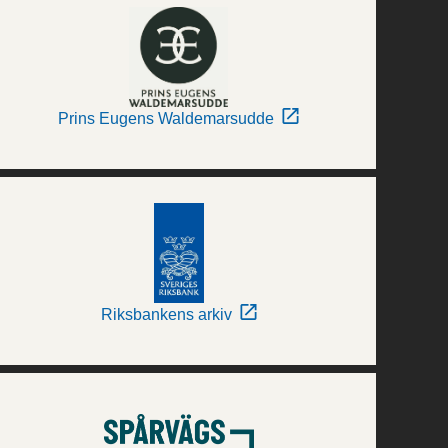
Prins Eugens Waldemarsudde
Riksbankens arkiv