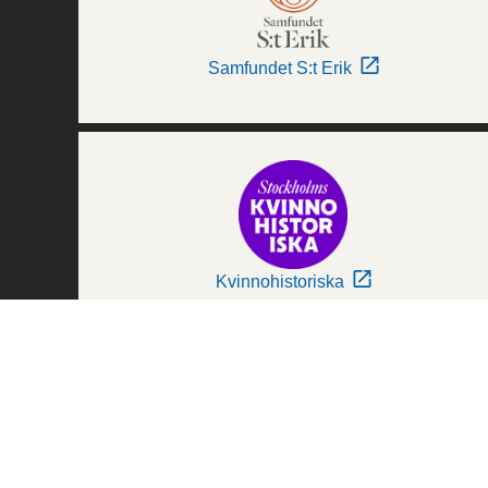
Samfundet S:t Erik
Kvinnohistoriska
Världskulturmuseerna