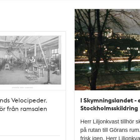
I Skymningslandet - e
nds Velocipeder.
Stockholmsskildring
iör från ramsalen
Herr Liljonkvast tillhö
på rutan till Görans rum
frisk igen. Herr Liljon