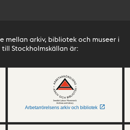
 mellan arkiv, bibliotek och museer i
till Stockholmskällan är:
Arbetarrörelsens arkiv och bibliotek