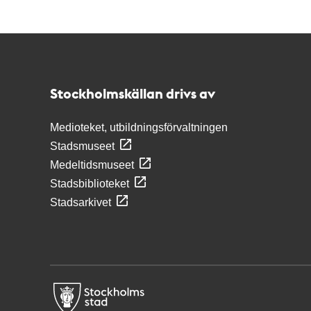
Kontakt
Stockholmskällan
Stockholmskällan drivs av
Medioteket, utbildningsförvaltningen
Stadsmuseet
Medeltidsmuseet
Stadsbiblioteket
Stadsarkivet