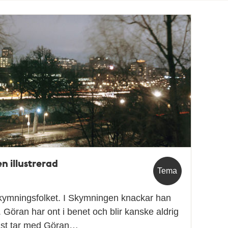
n illustrerad
Tema
r skymningsfolket. I Skymningen knackar han
. Göran har ont i benet och blir kanske aldrig
kvast tar med Göran…