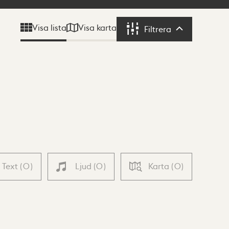
Visa karta
Visa lista
Filtrera
Filtrera
Text
(
0
)
Ljud
(
0
)
Karta
(
0
)