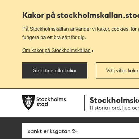
Kakor på stockholmskallan
.st
På Stockholmskällan använder vi kakor, cookies, för a
fungera på ett bra sätt för dig.
Om kakor på Stockholmskällan
Godkänn alla kakor
Välj vilka kak
Till
Till
Stockholmsk
navigationen
huvudinnehållet
Historia i ord, ljud oc
Sök
Fritextsök