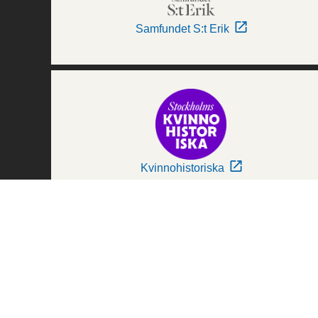
Samfundet S:t Erik
Kvinnohistoriska
Världskulturmuseerna