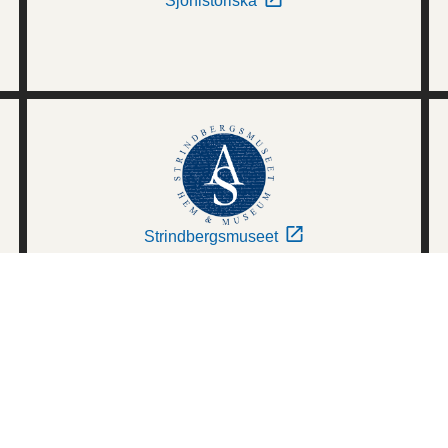
Sjöhistoriska
Strindbergsmuseet