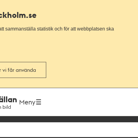
ockholm.se
tt sammanställa statistik och för att webbplatsen ska
or vi får använda
ällan
Meny
h bild