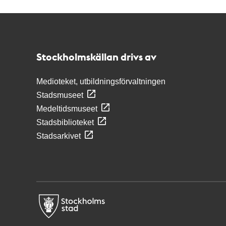
Kontakt
Stockholmskällan
Stockholmskällan drivs av
Medioteket, utbildningsförvaltningen
Stadsmuseet
Medeltidsmuseet
Stadsbiblioteket
Stadsarkivet