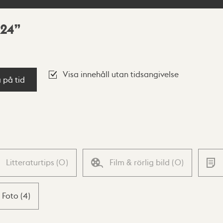
 24
Visa innehåll utan tidsangivelse
a på tid
Litteraturtips
(
0
)
Film & rörlig bild
(
0
)
Foto
(
4
)