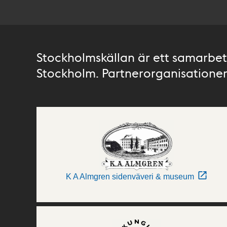
Stockholmskällan är ett samarbete
Stockholm. Partnerorganisationer 
K A Almgren sidenväveri & museum