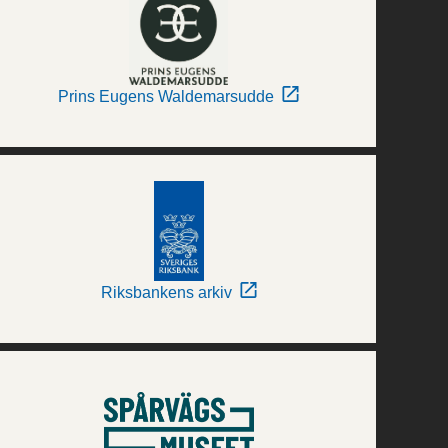
Prins Eugens Waldemarsudde
Riksbankens arkiv