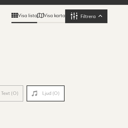
Visa karta
Visa lista
Filtrera
Filtrera
Text
(
0
)
Ljud
(
0
)