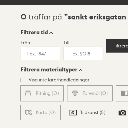
0
sankt eriksgatan
träffar på
Sökresultat
Filtrera tid
Från
Till
Visningsläge
Filtrer
Filtrera materialtyper
Lista
Karta
Visa inte lärarhandledningar
Ritning
(
0
)
Föremål
(
0
)
Karta
(
0
)
Bildkonst
(
5
)