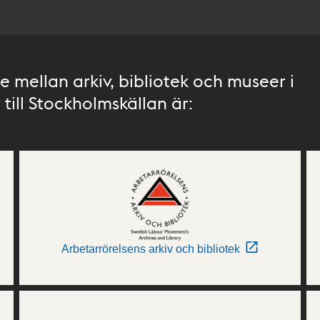
 mellan arkiv, bibliotek och museer i
till Stockholmskällan är:
Arbetarrörelsens arkiv och bibliotek