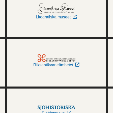
Litografiska museet
Riksantikvarieämbetet