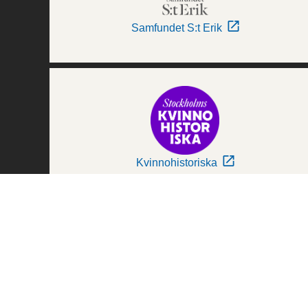
Samfundet S:t Erik
Kvinnohistoriska
Världskulturmuseerna