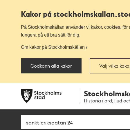
Kakor på stockholmskallan
.st
På Stockholmskällan använder vi kakor, cookies, för a
fungera på ett bra sätt för dig.
Om kakor på Stockholmskällan
Godkänn alla kakor
Välj vilka kak
Till
Till
Stockholmsk
navigationen
huvudinnehållet
Historia i ord, ljud oc
Sök
Fritextsök