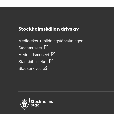
Kontakt
Stockholmskällan
Stockholmskällan drivs av
Medioteket, utbildningsförvaltningen
Stadsmuseet
Medeltidsmuseet
Stadsbiblioteket
Stadsarkivet