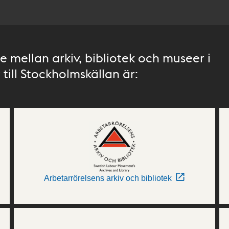
 mellan arkiv, bibliotek och museer i
till Stockholmskällan är:
Arbetarrörelsens arkiv och bibliotek