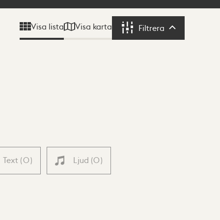
Visa karta
Visa lista
Filtrera
Filtrera
Text
(
0
)
Ljud
(
0
)