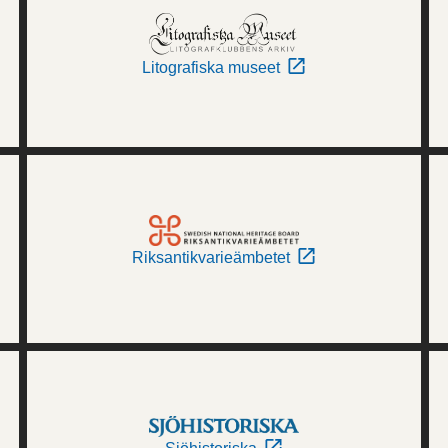
Litografiska museet
Riksantikvarieämbetet