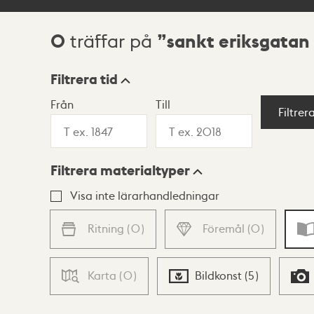
0
sankt eriksgatan
träffar på
Sökresultat
Filtrera tid
Från
Till
Visningsläge
Filtrer
Filtrera materialtyper
Lista
Karta
Visa inte lärarhandledningar
Ritning
(
0
)
Föremål
(
0
)
Karta
(
0
)
Bildkonst
(
5
)