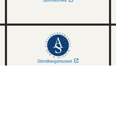
Sjöhistoriska
Strindbergsmuseet