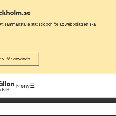
ockholm.se
tt sammanställa statistik och för att webbplatsen ska
or vi får använda
ällan
Meny
h bild