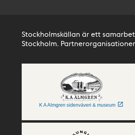
Stockholmskällan är ett samarbete
Stockholm. Partnerorganisationer 
K A Almgren sidenväveri & museum