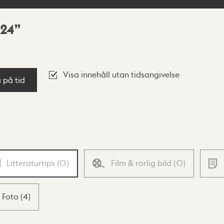
 24
Visa innehåll utan tidsangivelse
a på tid
Litteraturtips
(
0
)
Film & rörlig bild
(
0
)
Foto
(
4
)