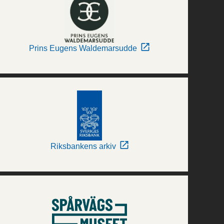
Prins Eugens Waldemarsudde
Riksbankens arkiv