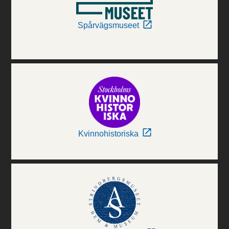
Spårvägsmuseet
Kvinnohistoriska