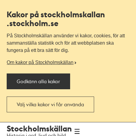
Kakor på stockholmskallan
.stockholm.se
På Stockholmskällan använder vi kakor, cookies, för att
sammanställa statistik och för att webbplatsen ska
fungera på ett bra sätt för dig.
Om kakor på Stockholmskällan
Godkänn alla kakor
Välj vilka kakor vi får använda
Till
Till
Stockholmskällan
navigationen
huvudinnehållet
Historia i ord, ljud och bild