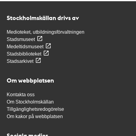
Kontakt
Stockholmskällan
Stockholmskällan drivs av
Medioteket, utbildningsförvaltningen
Stadsmuseet
Medeltidsmuseet
Stadsbiblioteket
Stadsarkivet
Om webbplatsen
Kontakta oss
Om Stockholmskällan
Tillgänglighetsredogörelse
Om kakor på webbplatsen
Sociala medier