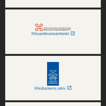
Riksantikvarieämbetet
Riksbankens arkiv