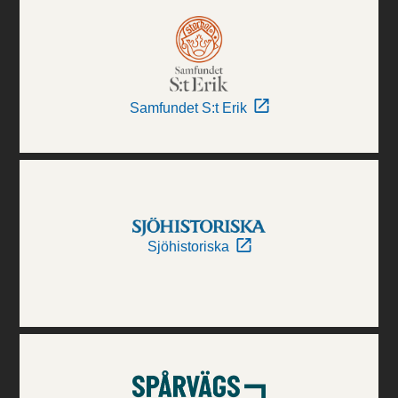
Samfundet S:t Erik
Sjöhistoriska