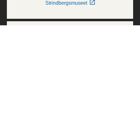
Strindbergsmuseet
Thielska Galleriet
Världskulturmuseerna