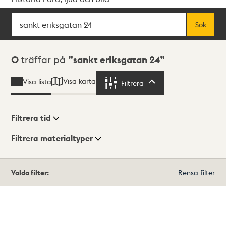
Sök
Fritextsök
Sök
Sökresultat
0
träffar på
sankt eriksgatan 24
Visa karta
Visa lista
Filtrera
Filtrera
Filtrera tid
Filtrera materialtyper
Visningsläge
Totalt
Valda filter:
Rensa filter
0
träffar
Lista
Karta