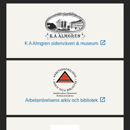
K A Almgren sidenväveri & museum
Arbetarrörelsens arkiv och bibliotek