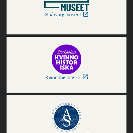
Spårvägsmuseet
Kvinnohistoriska