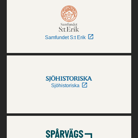
Samfundet S:t Erik
Sjöhistoriska