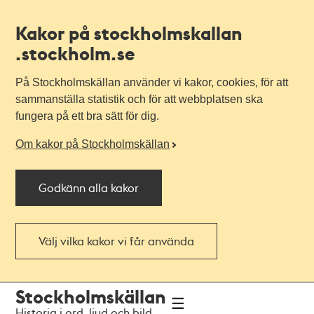
Kakor på stockholmskallan
.stockholm.se
På Stockholmskällan använder vi kakor, cookies, för att
sammanställa statistik och för att webbplatsen ska
fungera på ett bra sätt för dig.
Om kakor på Stockholmskällan
Godkänn alla kakor
Välj vilka kakor vi får använda
Till
Till
Stockholmskällan
navigationen
huvudinnehållet
Historia i ord, ljud och bild