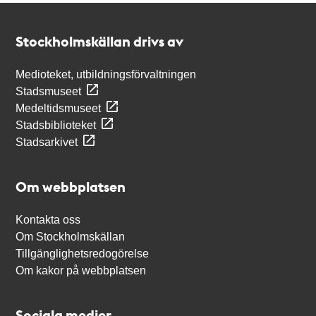
Kontakt
Stockholmskällan
Stockholmskällan drivs av
Medioteket, utbildningsförvaltningen
Stadsmuseet
Medeltidsmuseet
Stadsbiblioteket
Stadsarkivet
Om webbplatsen
Kontakta oss
Om Stockholmskällan
Tillgänglighetsredogörelse
Om kakor på webbplatsen
Sociala medier