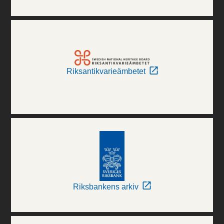
Riksantikvarieämbetet
Riksbankens arkiv