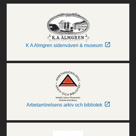
K A Almgren sidenväveri & museum
Arbetarrörelsens arkiv och bibliotek