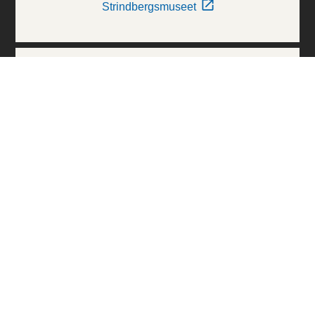
Strindbergsmuseet
Thielska Galleriet
Världskulturmuseerna