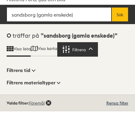
Sök
Fritextsök
Sök
Sökresultat
0
träffar på
sandsborg (gamla enskede)
Visa karta
Visa lista
Filtrera
Filtrera
Filtrera tid
Filtrera materialtyper
Visningsläge
Totalt
Valda filter:
Föremål
Rensa filter
0
träffar
Lista
Karta