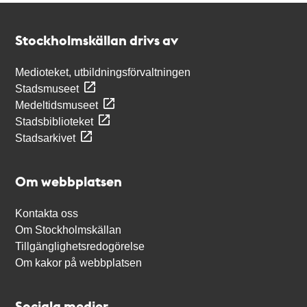
Kontakt
Stockholmskällan
Stockholmskällan drivs av
Medioteket, utbildningsförvaltningen
Stadsmuseet
Medeltidsmuseet
Stadsbiblioteket
Stadsarkivet
Om webbplatsen
Kontakta oss
Om Stockholmskällan
Tillgänglighetsredogörelse
Om kakor på webbplatsen
Sociala medier