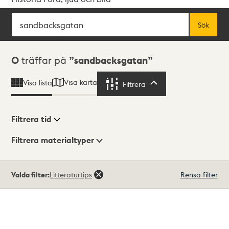
Sök
Fritextsök
Sök
Sökresultat
0
träffar på
sandbacksgatan
Visa karta
Visa lista
Filtrera
Filtrera
Filtrera tid
Filtrera materialtyper
Visningsläge
Totalt
Valda filter:
Litteraturtips
Rensa filter
0
träffar
Lista
Karta