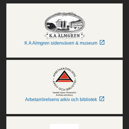
K A Almgren sidenväveri & museum
Arbetarrörelsens arkiv och bibliotek