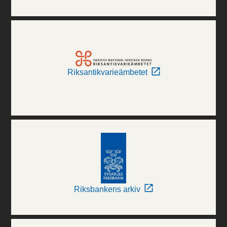
Riksantikvarieämbetet
Riksbankens arkiv