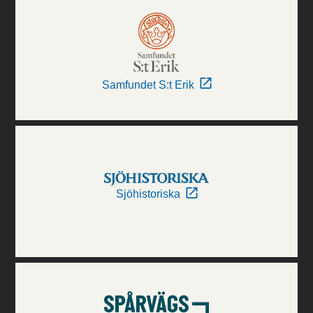
Samfundet S:t Erik
Sjöhistoriska