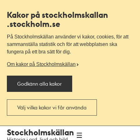
Kakor på stockholmskallan
.stockholm.se
På Stockholmskällan använder vi kakor, cookies, för att
sammanställa statistik och för att webbplatsen ska
fungera på ett bra sätt för dig.
Om kakor på Stockholmskällan
Godkänn alla kakor
Välj vilka kakor vi får använda
Till
Till
Stockholmskällan
navigationen
huvudinnehållet
Historia i ord, ljud och bild