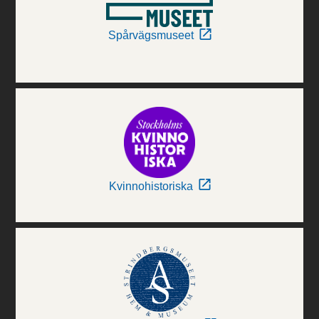
Spårvägsmuseet
Kvinnohistoriska