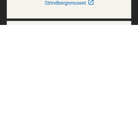
Strindbergsmuseet
Thielska Galleriet
Världskulturmuseerna