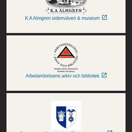
K A Almgren sidenväveri & museum
Arbetarrörelsens arkiv och bibliotek