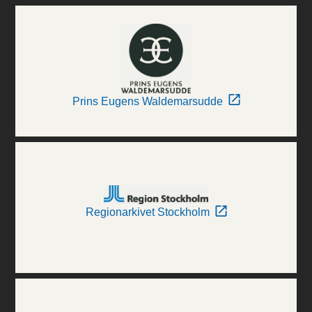
Prins Eugens Waldemarsudde
Regionarkivet Stockholm