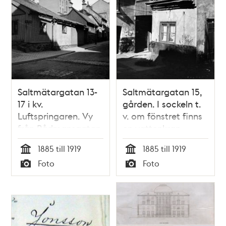
Saltmätargatan 13-
Saltmätargatan 15,
17 i kv.
gården. I sockeln t.
Luftspringaren. Vy
v. om fönstret finns
från Rådmansgatan
en vattenkran
1885 till 1919
1885 till 1919
Tid
Tid
Foto
Foto
Typ
Typ