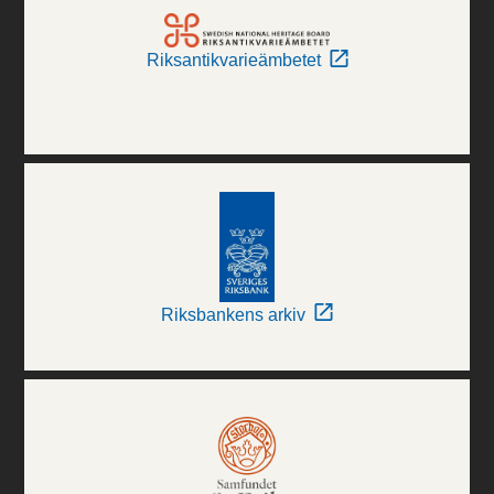
Riksantikvarieämbetet
Riksbankens arkiv