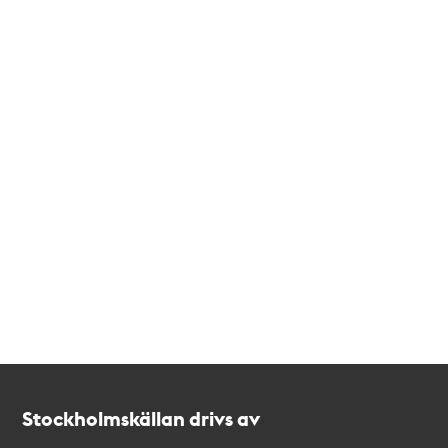
Kontakt
Stockholmskällan
Stockholmskällan drivs av