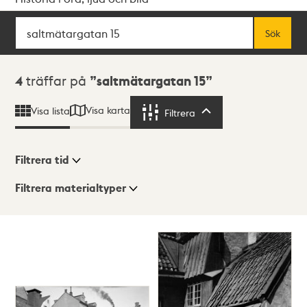
Sök
Fritextsök
Sök
Sökresultat
4
träffar på
saltmätargatan 15
Visa karta
Visa lista
Filtrera
Filtrera
Filtrera tid
Filtrera materialtyper
Visningsläge
Totalt
4
träffar
Lista
Karta