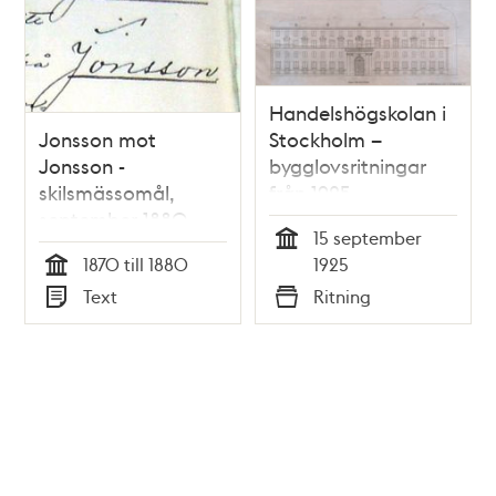
Handelshögskolan i
Jonsson mot
Stockholm –
Jonsson -
bygglovsritningar
skilsmässomål,
från 1925
september 1880
15 september
Tid
1870 till 1880
1925
Tid
Text
Ritning
Typ
Typ