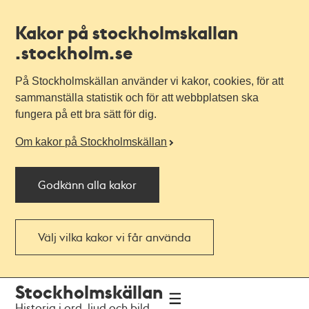
Kakor på stockholmskallan
.stockholm.se
På Stockholmskällan använder vi kakor, cookies, för att
sammanställa statistik och för att webbplatsen ska
fungera på ett bra sätt för dig.
Om kakor på Stockholmskällan
Godkänn alla kakor
Välj vilka kakor vi får använda
Till
Till
Stockholmskällan
navigationen
huvudinnehållet
Historia i ord, ljud och bild