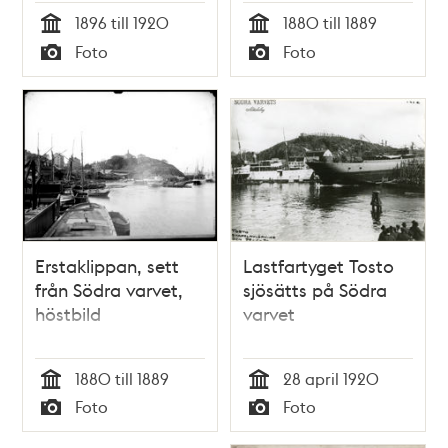
1896 till 1920
1880 till 1889
Tid
Tid
Foto
Foto
Typ
Typ
Erstaklippan, sett
Lastfartyget Tosto
från Södra varvet,
sjösätts på Södra
höstbild
varvet
1880 till 1889
28 april 1920
Tid
Tid
Foto
Foto
Typ
Typ