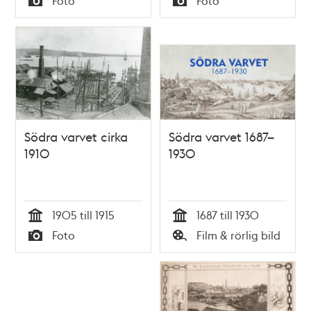
Foto
Foto
Typ
Typ
Södra varvet cirka
Södra varvet 1687–
1910
1930
1905 till 1915
1687 till 1930
Tid
Tid
Foto
Film & rörlig bild
Typ
Typ