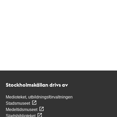
Kontakt
Stockholmskällan
Stockholmskällan drivs av
Medioteket, utbildningsförvaltningen
Stadsmuseet
Medeltidsmuseet
Stadsbiblioteket