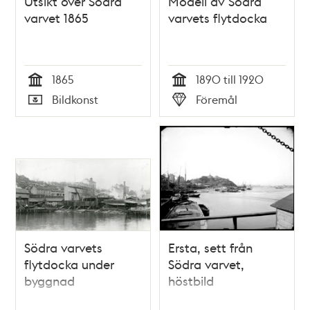
Utsikt över Södra
Modell av Södra
varvet 1865
varvets flytdocka
1865
1890 till 1920
Tid
Tid
Bildkonst
Föremål
Typ
Typ
Södra varvets
Ersta, sett från
flytdocka under
Södra varvet,
byggnad
höstbild