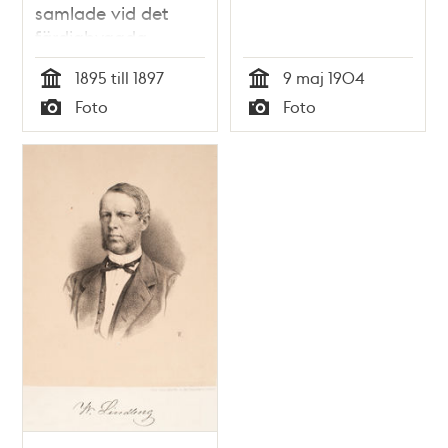
samlade vid det
färdigbyggda
fartyget, vars namn
1895 till 1897
9 maj 1904
är oidentifierat.
Tid
Tid
Foto
Foto
Typ
Typ