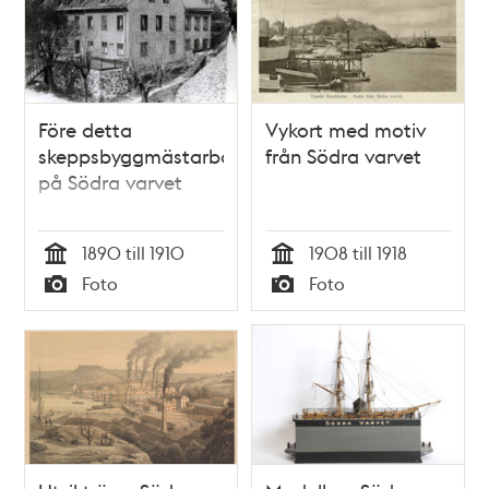
Före detta
Vykort med motiv
skeppsbyggmästarbostället
från Södra varvet
på Södra varvet
1890 till 1910
1908 till 1918
Tid
Tid
Foto
Foto
Typ
Typ