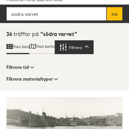
Sök
Fritextsök
Sök
Sökresultat
36
träffar på
södra varvet
Visa karta
Visa lista
Filtrera
Filtrera
Filtrera tid
Filtrera materialtyper
Visningsläge
Totalt
36
träffar
Lista
Karta