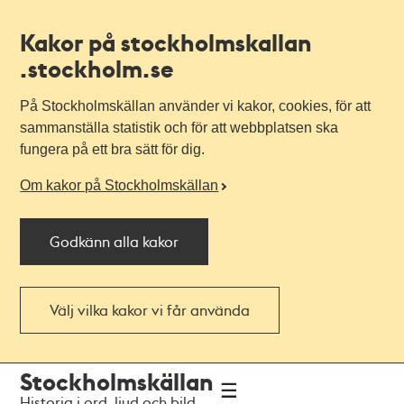
Kakor på stockholmskallan
.stockholm.se
På Stockholmskällan använder vi kakor, cookies, för att
sammanställa statistik och för att webbplatsen ska
fungera på ett bra sätt för dig.
Om kakor på Stockholmskällan
Godkänn alla kakor
Välj vilka kakor vi får använda
Till
Till
Stockholmskällan
navigationen
huvudinnehållet
Historia i ord, ljud och bild