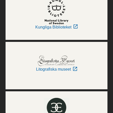
Kungliga Biblioteket
Litografiska museet