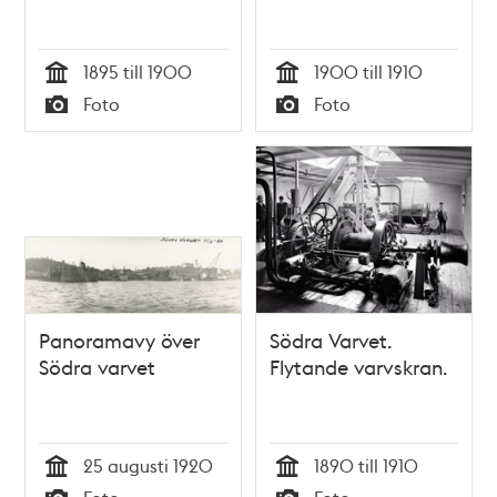
1895 till 1900
1900 till 1910
Tid
Tid
Foto
Foto
Typ
Typ
Panoramavy över
Södra Varvet.
Södra varvet
Flytande varvskran.
25 augusti 1920
1890 till 1910
Tid
Tid