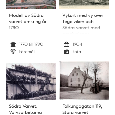
Modell av Södra
Vykort med vy över
varvet omkring år
Tegelviken och
1780
Södra varvet med
omgivningar
1770 till 1790
1904
Tid
Tid
Föremål
Foto
Typ
Typ
Södra Varvet.
Folkungagatan 119,
Varvsarbetarna
Stora varvet