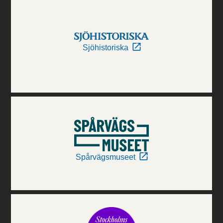
Sjöhistoriska
Spårvägsmuseet