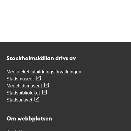
Kontakt
Stockholmskällan
Stockholmskällan drivs av
Medioteket, utbildningsförvaltningen
Stadsmuseet
Medeltidsmuseet
Stadsbiblioteket
Stadsarkivet
Om webbplatsen