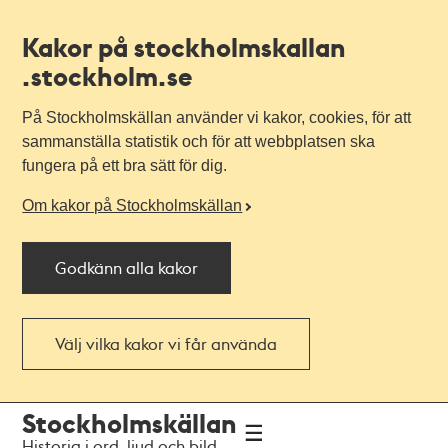
Kakor på stockholmskallan
.stockholm.se
På Stockholmskällan använder vi kakor, cookies, för att
sammanställa statistik och för att webbplatsen ska
fungera på ett bra sätt för dig.
Om kakor på Stockholmskällan
Godkänn alla kakor
Välj vilka kakor vi får använda
Till
Till
Stockholmskällan
navigationen
huvudinnehållet
Historia i ord, ljud och bild