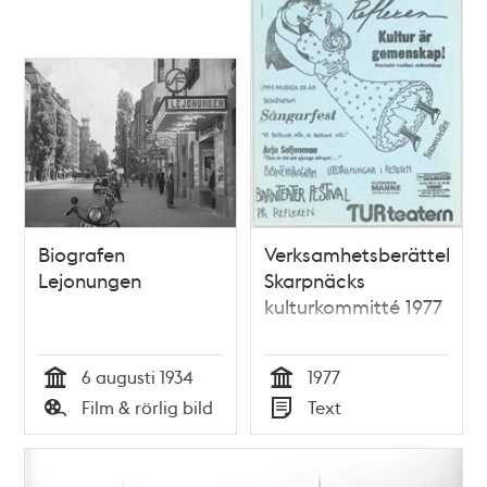
Biografen
Verksamhetsberättelse,
Lejonungen
Skarpnäcks
kulturkommitté 1977
6 augusti 1934
1977
Tid
Tid
Film & rörlig bild
Text
Typ
Typ