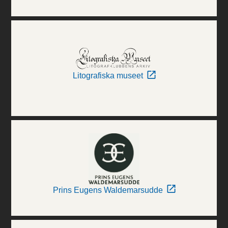
Litografiska museet
Prins Eugens Waldemarsudde