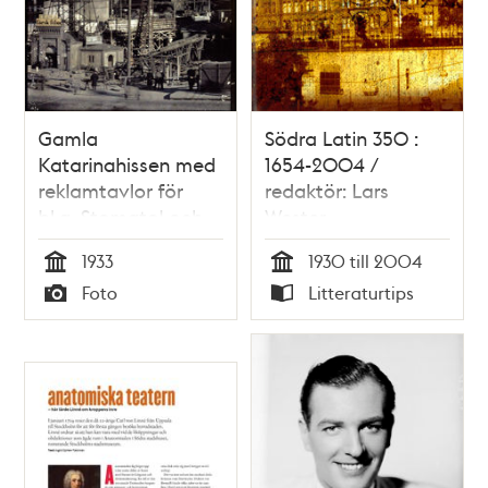
Gamla
Södra Latin 350 :
Katarinahissen med
1654-2004 /
reklamtavlor för
redaktör: Lars
bl.a. Stomatol och
Wester
Hylins Avenacreme.
1933
1930 till 2004
I fonden Södra
Tid
Tid
Foto
Litteraturtips
Teatern
Typ
Typ