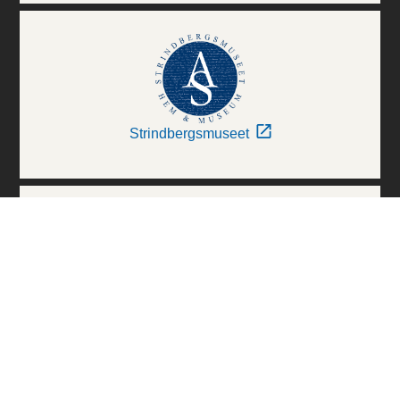
Strindbergsmuseet
Thielska Galleriet