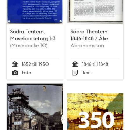
Södra Teatern,
Södra Theatern
Mosebacketorg 1-3
1846-1848 / Åke
(Mosebacke 10)
Abrahamsson
1852 till 1950
1846 till 1848
Tid
Tid
Foto
Text
Typ
Typ