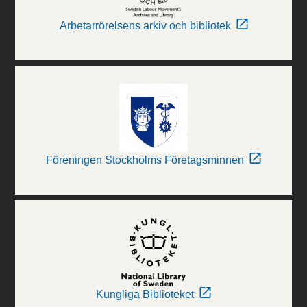
Arbetarrörelsens arkiv och bibliotek
Föreningen Stockholms Företagsminnen
Kungliga Biblioteket