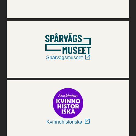
Spårvägsmuseet
Kvinnohistoriska