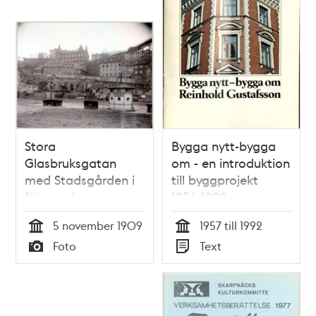
Stora
Bygga nytt-bygga
Glasbruksgatan
om - en introduktion
med Stadsgården i
till byggprojekt
förgrunden
1956-1992
5 november 1909
1957 till 1992
Tid
Tid
Foto
Text
Typ
Typ