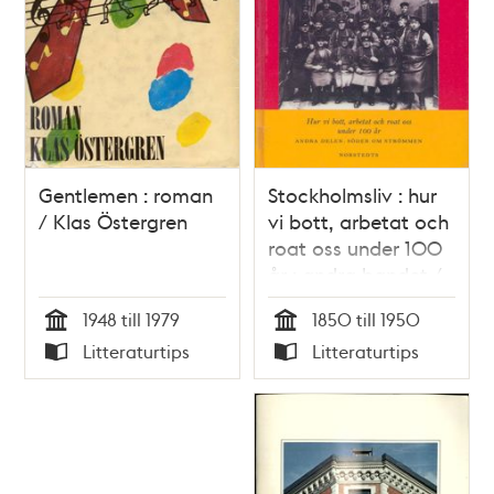
Gentlemen : roman
Stockholmsliv : hur
/ Klas Östergren
vi bott, arbetat och
roat oss under 100
år : andra bandet /
Staffan Tjerneld
1948 till 1979
1850 till 1950
Tid
Tid
Litteraturtips
Litteraturtips
Typ
Typ