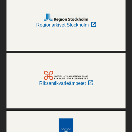
Regionarkivet Stockholm
Riksantikvarieämbetet