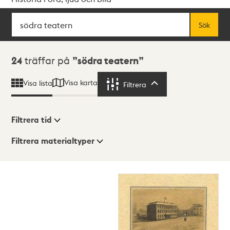
Sök
Fritextsök
Sök
Sökresultat
24
träffar på
södra teatern
Visa karta
Visa lista
Filtrera
Filtrera
Filtrera tid
Filtrera materialtyper
Visningsläge
Totalt
24
träffar
Lista
Karta