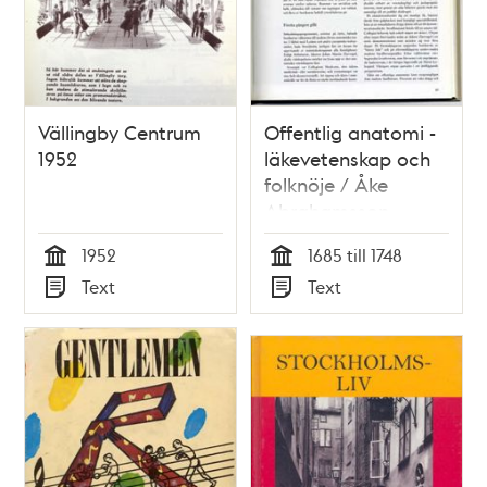
Vällingby Centrum
Offentlig anatomi -
1952
läkevetenskap och
folknöje / Åke
Abrahamsson
1952
1685 till 1748
Tid
Tid
Text
Text
Typ
Typ