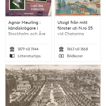
Agnar Meurling :
Utsigt från mitt
kändiskrögare i
fönster uti N.ro 25
Stockholm och Åre
vid Chatarina
/ Lars-Åke Svensson
Högbergsgata.
Johan Edholm (går
1879 till 1944
1863 till 1868
på lection till)
Tid
Tid
Litteraturtips
Bildkonst
Undertecknad
Typ
Typ