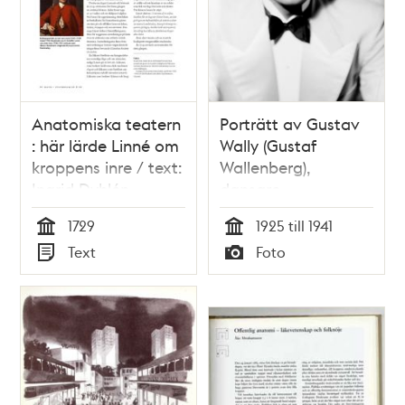
Anatomiska teatern
Porträtt av Gustav
: här lärde Linné om
Wally (Gustaf
kroppens inre / text:
Wallenberg),
Ingrid Dyhlén-
dansare,
Täckman
skådespelare och
1729
1925 till 1941
teaterchef. Under
Tid
Tid
Text
Foto
40-talet var han
Typ
Typ
teaterchef för Södra
teatern (1939-41) och
Oscarsteatern (1942-
47)