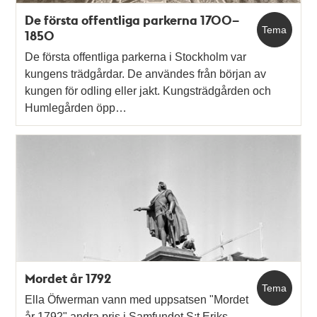
De första offentliga parkerna 1700–
Tema
1850
De första offentliga parkerna i Stockholm var
kungens trädgårdar. De användes från början av
kungen för odling eller jakt. Kungsträdgården och
Humlegården öpp…
Mordet år 1792
Tema
Ella Öfwerman vann med uppsatsen "Mordet
år 1792" andra pris i Samfundet S:t Eriks