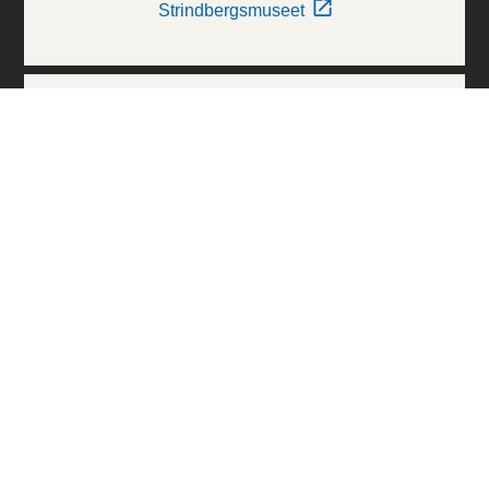
Strindbergsmuseet
Thielska Galleriet
Världskulturmuseerna