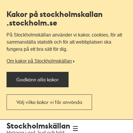
Kakor på stockholmskallan
.stockholm.se
På Stockholmskällan använder vi kakor, cookies, för att
sammanställa statistik och för att webbplatsen ska
fungera på ett bra sätt för dig.
Om kakor på Stockholmskällan
Godkänn alla kakor
Välj vilka kakor vi får använda
Till
Till
Stockholmskällan
navigationen
huvudinnehållet
Historia i ord, ljud och bild