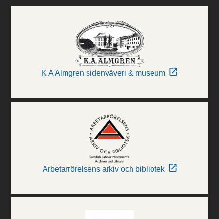
K A Almgren sidenväveri & museum
Arbetarrörelsens arkiv och bibliotek