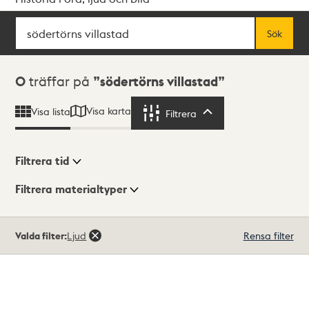
Sök
Fritextsök
Sök
Sökresultat
0
träffar på
södertörns villastad
Visa karta
Visa lista
Filtrera
Filtrera
Filtrera tid
Filtrera materialtyper
Visningsläge
Totalt
Valda filter:
Ljud
Rensa filter
0
träffar
Lista
Karta