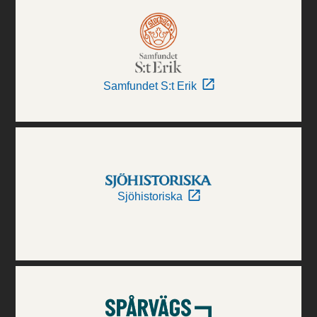
Samfundet S:t Erik
Sjöhistoriska