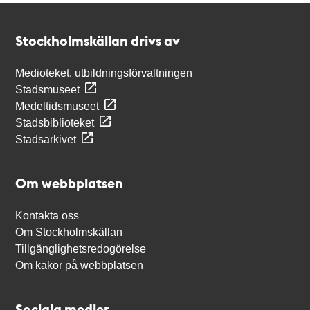
Kontakt
Stockholmskällan
Stockholmskällan drivs av
Medioteket, utbildningsförvaltningen
Stadsmuseet
Medeltidsmuseet
Stadsbiblioteket
Stadsarkivet
Om webbplatsen
Kontakta oss
Om Stockholmskällan
Tillgänglighetsredogörelse
Om kakor på webbplatsen
Sociala medier