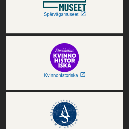
Spårvägsmuseet
Kvinnohistoriska