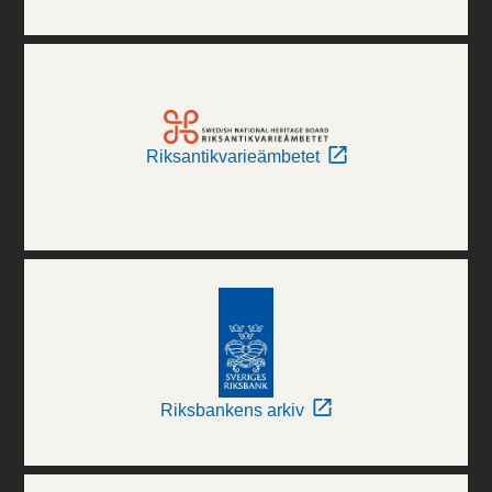
Riksantikvarieämbetet
Riksbankens arkiv