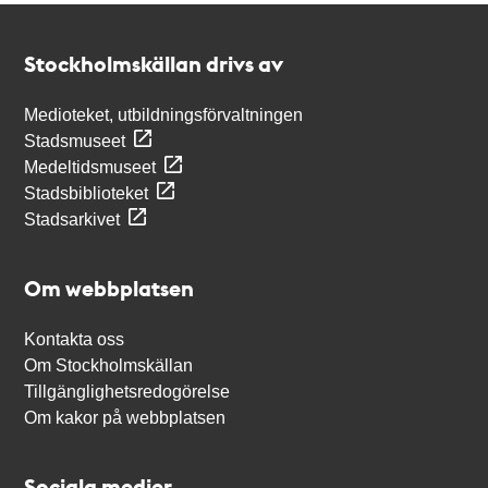
Kontakt
Stockholmskällan
Stockholmskällan drivs av
Medioteket, utbildningsförvaltningen
Stadsmuseet
Medeltidsmuseet
Stadsbiblioteket
Stadsarkivet
Om webbplatsen
Kontakta oss
Om Stockholmskällan
Tillgänglighetsredogörelse
Om kakor på webbplatsen
Sociala medier