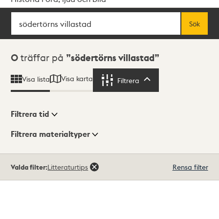
Sök
Fritextsök
Sök
Sökresultat
0
träffar på
södertörns villastad
Visa karta
Visa lista
Filtrera
Filtrera
Filtrera tid
Filtrera materialtyper
Visningsläge
Totalt
Valda filter:
Litteraturtips
Rensa filter
0
träffar
Lista
Karta