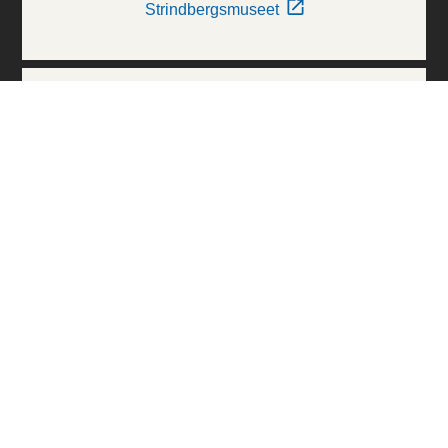
Strindbergsmuseet
Thielska Galleriet
Världskulturmuseerna