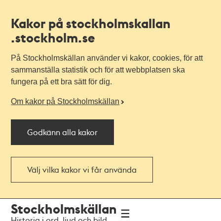
Kakor på stockholmskallan
.stockholm.se
På Stockholmskällan använder vi kakor, cookies, för att
sammanställa statistik och för att webbplatsen ska
fungera på ett bra sätt för dig.
Om kakor på Stockholmskällan
Godkänn alla kakor
Välj vilka kakor vi får använda
Till
Till
Stockholmskällan
navigationen
huvudinnehållet
Historia i ord, ljud och bild