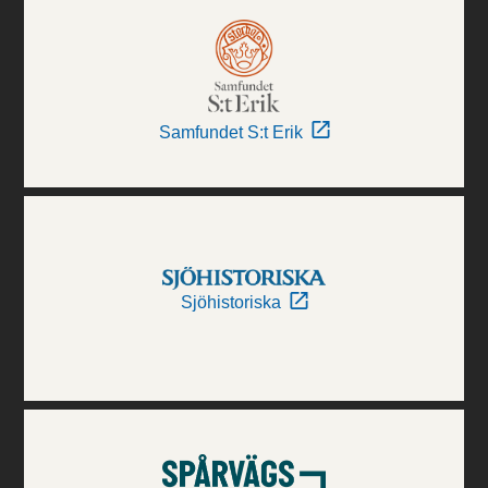
Samfundet S:t Erik
Sjöhistoriska