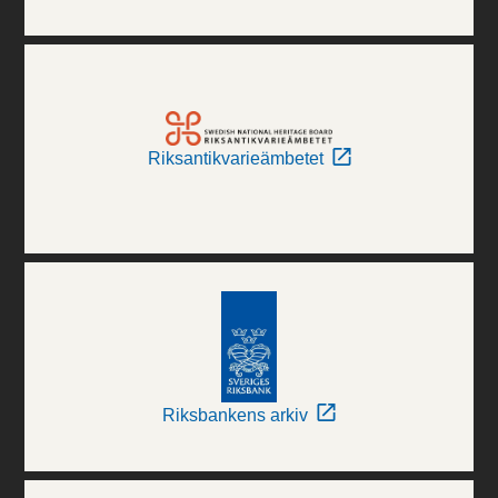
Riksantikvarieämbetet
Riksbankens arkiv