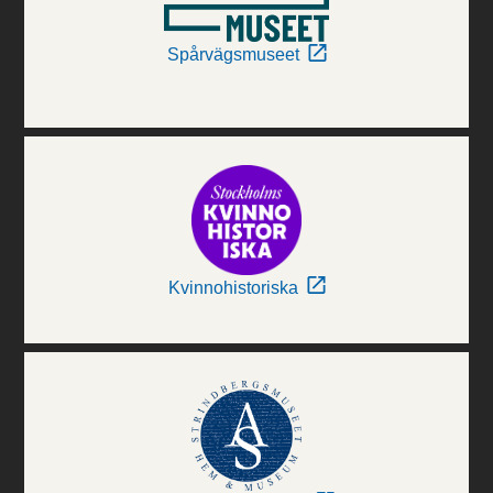
Spårvägsmuseet
Kvinnohistoriska