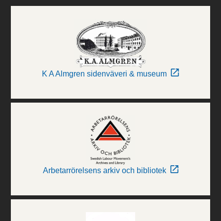
K A Almgren sidenväveri & museum
Arbetarrörelsens arkiv och bibliotek