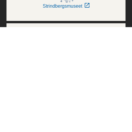
Strindbergsmuseet
Thielska Galleriet
Världskulturmuseerna