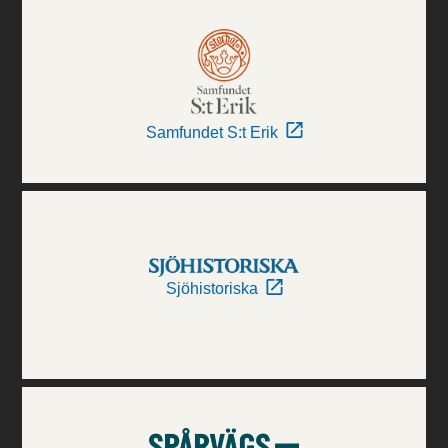
Samfundet S:t Erik
Sjöhistoriska