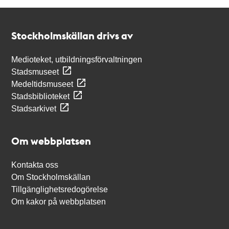
Kontakt
Stockholmskällan
Stockholmskällan drivs av
Medioteket, utbildningsförvaltningen
Stadsmuseet
Medeltidsmuseet
Stadsbiblioteket
Stadsarkivet
Om webbplatsen
Kontakta oss
Om Stockholmskällan
Tillgänglighetsredogörelse
Om kakor på webbplatsen