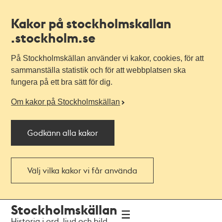
Kakor på stockholmskallan
.stockholm.se
På Stockholmskällan använder vi kakor, cookies, för att
sammanställa statistik och för att webbplatsen ska
fungera på ett bra sätt för dig.
Om kakor på Stockholmskällan
Godkänn alla kakor
Välj vilka kakor vi får använda
Till
Till
Stockholmskällan
navigationen
huvudinnehållet
Historia i ord, ljud och bild