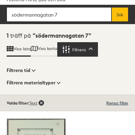
Sök
Fritextsök
Sök
Sökresultat
1
träff på
södermannagatan 7
Visa karta
Visa lista
Filtrera
Filtrera
Filtrera tid
Filtrera materialtyper
Visningsläge
Totalt
Valda filter:
Text
Rensa filter
1
träffar
Lista
Karta