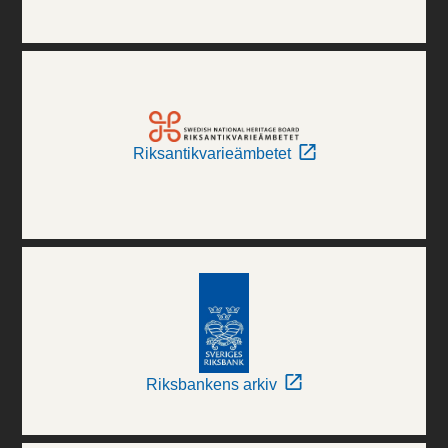
Riksantikvarieämbetet
Riksbankens arkiv