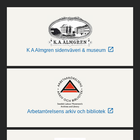
K A Almgren sidenväveri & museum
Arbetarrörelsens arkiv och bibliotek