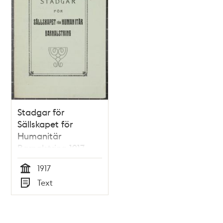
Stadgar för
Sällskapet för
Humanitär
Barnalstring 1917
1917
Tid
Text
Typ