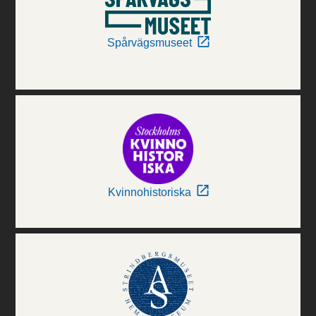
Spårvägsmuseet
Kvinnohistoriska