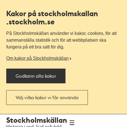
Kakor på stockholmskallan
.stockholm.se
På Stockholmskällan använder vi kakor, cookies, för att
sammanställa statistik och för att webbplatsen ska
fungera på ett bra sätt för dig.
Om kakor på Stockholmskällan
Godkänn alla kakor
Välj vilka kakor vi får använda
Till
Till
Stockholmskällan
navigationen
huvudinnehållet
Historia i ord, ljud och bild