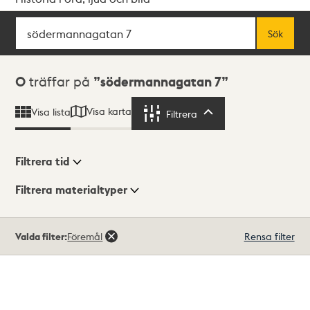
Sök
Fritextsök
Sök
Sökresultat
0
träffar på
södermannagatan 7
Visa karta
Visa lista
Filtrera
Filtrera
Filtrera tid
Filtrera materialtyper
Visningsläge
Totalt
Valda filter:
Föremål
Rensa filter
0
träffar
Lista
Karta