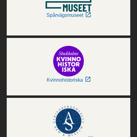
Spårvägsmuseet
Kvinnohistoriska