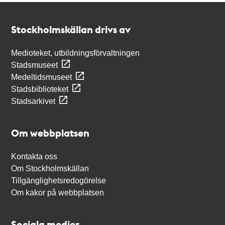
Kontakt
Stockholmskällan
Stockholmskällan drivs av
Medioteket, utbildningsförvaltningen
Stadsmuseet
Medeltidsmuseet
Stadsbiblioteket
Stadsarkivet
Om webbplatsen
Kontakta oss
Om Stockholmskällan
Tillgänglighetsredogörelse
Om kakor på webbplatsen
Sociala medier