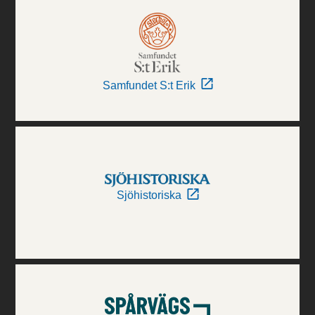
Samfundet S:t Erik
Sjöhistoriska