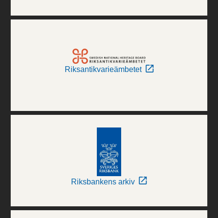
Riksantikvarieämbetet
Riksbankens arkiv