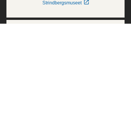
Strindbergsmuseet
Thielska Galleriet
Världskulturmuseerna