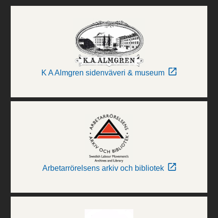
K A Almgren sidenväveri & museum
Arbetarrörelsens arkiv och bibliotek