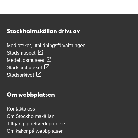
Kontakt
Stockholmskällan
Stockholmskällan drivs av
Medioteket, utbildningsförvaltningen
Stadsmuseet
Medeltidsmuseet
Stadsbiblioteket
Stadsarkivet
Om webbplatsen
Kontakta oss
Om Stockholmskällan
Tillgänglighetsredogörelse
Om kakor på webbplatsen