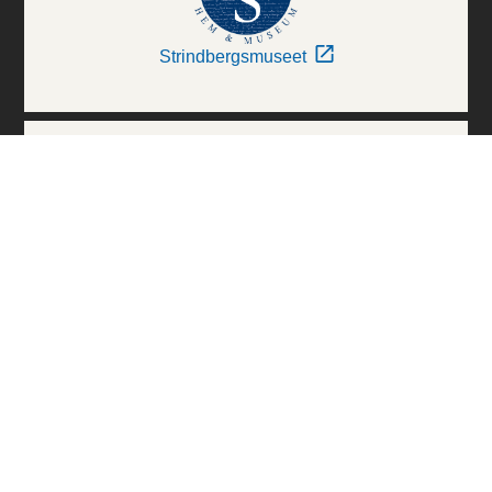
Strindbergsmuseet
Thielska Galleriet
Världskulturmuseerna