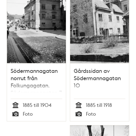
Södermannagatan
Gårdssidan av
norrut från
Södermannagatan
Folkungagatan.
10
Södermannagatan 7
vid hörnet av
1885 till 1904
1885 till 1918
Folkungagatan 21.
Tid
Tid
Foto
Foto
Nuv.
Typ
Typ
Södermannagatan
5 och