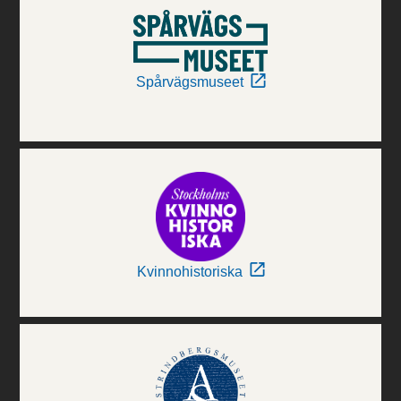
Spårvägsmuseet
Kvinnohistoriska