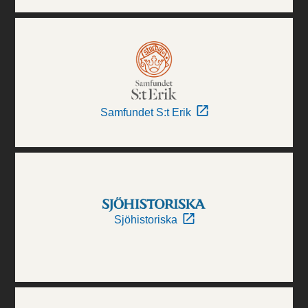
Samfundet S:t Erik
Sjöhistoriska