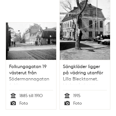
Folkungagatan 79
Folkungagatan 19
Sängkläder ligger
västerut från
på vädring utanför
Södermannagatan
Lilla Blecktornet.
6. Nuv.
Malmgård som
Folkungagatan 73
använts av
1885 till 1910
1915
socialvården sedan
Tid
Tid
Foto
Foto
1897. Då
Typ
Typ
Södermannagatan
27, nu Katarina