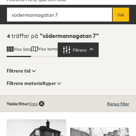
Sök
Fritextsök
Sök
Sökresultat
4
träffar på
södermannagatan 7
Visa karta
Visa lista
Filtrera
Filtrera
Filtrera tid
Filtrera materialtyper
Visningsläge
Totalt
Valda filter:
Foto
Rensa filter
4
träffar
Lista
Karta