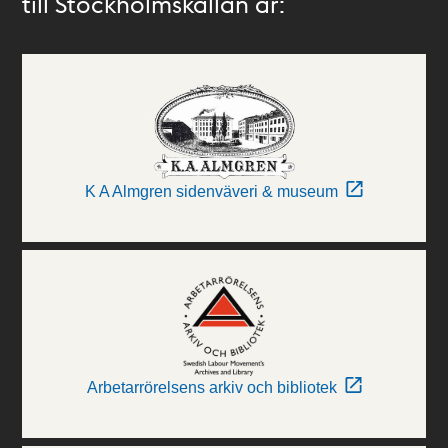
till Stockholmskällan är:
K A Almgren sidenväveri & museum
Arbetarrörelsens arkiv och bibliotek