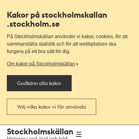
Kakor på stockholmskallan
.stockholm.se
På Stockholmskällan använder vi kakor, cookies, för att
sammanställa statistik och för att webbplatsen ska
fungera på ett bra sätt för dig.
Om kakor på Stockholmskällan
Godkänn alla kakor
Välj vilka kakor vi får använda
Till
Till
Stockholmskällan
navigationen
huvudinnehållet
Historia i ord, ljud och bild