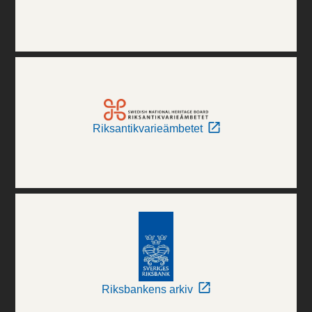
Riksantikvarieämbetet
Riksbankens arkiv