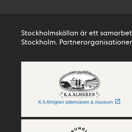
Stockholmskällan är ett samarbete
Stockholm. Partnerorganisationer 
K A Almgren sidenväveri & museum