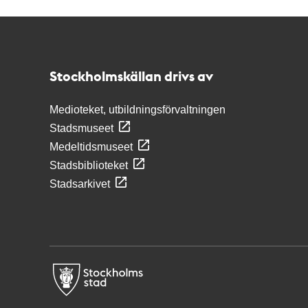
Kontakt
Stockholmskällan
Stockholmskällan drivs av
Medioteket, utbildningsförvaltningen
Stadsmuseet
Medeltidsmuseet
Stadsbiblioteket
Stadsarkivet