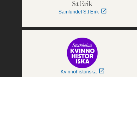
Samfundet S:t Erik
Kvinnohistoriska
Världskulturmuseerna