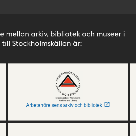
 mellan arkiv, bibliotek och museer i
till Stockholmskällan är:
Arbetarrörelsens arkiv och bibliotek