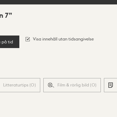
n 7
Visa innehåll utan tidsangivelse
a på tid
Litteraturtips
(
0
)
Film & rörlig bild
(
0
)