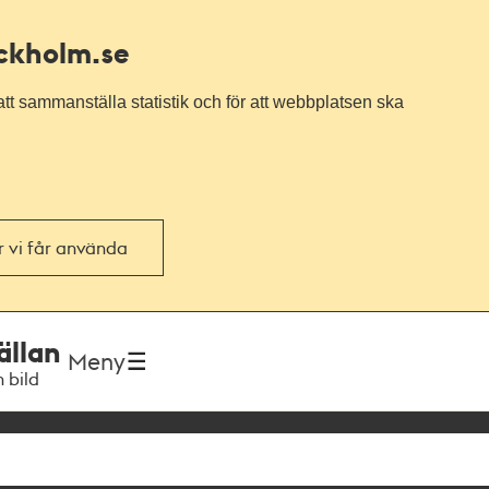
ockholm.se
tt sammanställa statistik och för att webbplatsen ska
or vi får använda
ällan
Meny
h bild