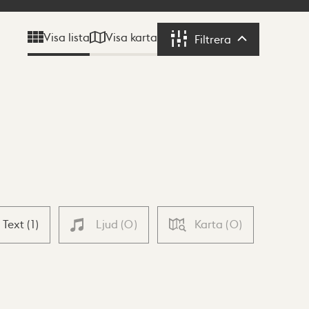
Visa karta
Visa lista
Filtrera
Filtrera
Text
(
1
)
Ljud
(
0
)
Karta
(
0
)