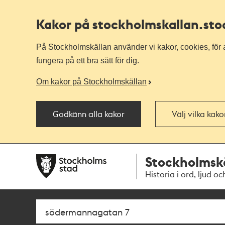
Kakor på stockholmskallan
.st
På Stockholmskällan använder vi kakor, cookies, för a
fungera på ett bra sätt för dig.
Om kakor på Stockholmskällan
Godkänn alla kakor
Välj vilka kak
Till
Till
Stockholmsk
navigationen
huvudinnehållet
Historia i ord, ljud oc
Sök
Fritextsök