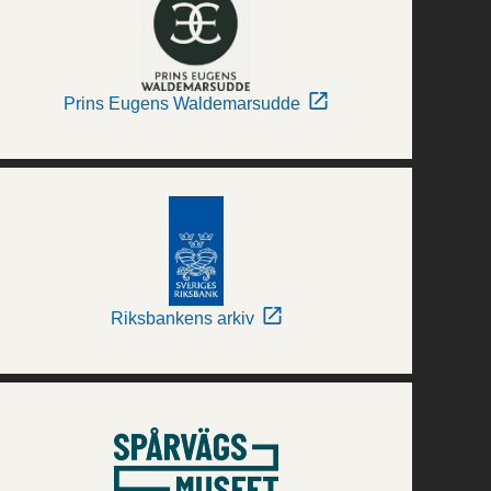
Prins Eugens Waldemarsudde
Riksbankens arkiv