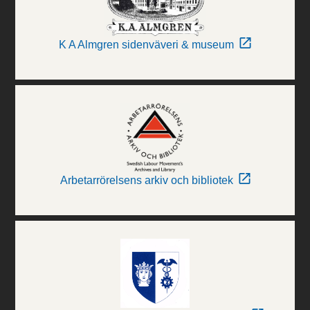
K A Almgren sidenväveri & museum
Arbetarrörelsens arkiv och bibliotek