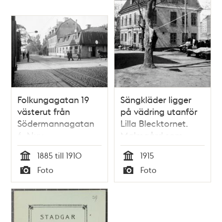
Folkungagatan 19
Sängkläder ligger
västerut från
på vädring utanför
Södermannagatan
Lilla Blecktornet.
6. Nuv.
Malmgård som
Folkungagatan 73
använts av
1885 till 1910
1915
socialvården sedan
Tid
Tid
Foto
Foto
1897. Då
Typ
Typ
Södermannagatan
27, nu Katarina
Bangata 70