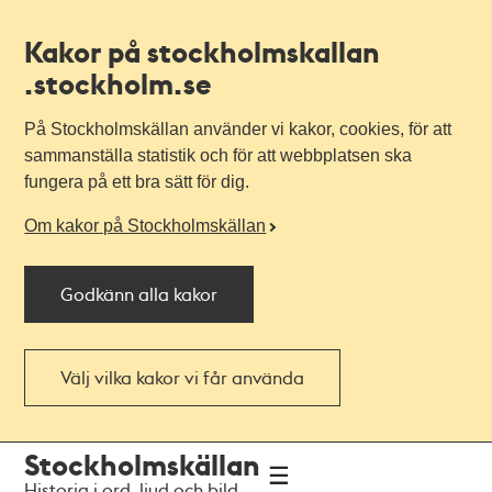
Kakor på stockholmskallan
.stockholm.se
På Stockholmskällan använder vi kakor, cookies, för att
sammanställa statistik och för att webbplatsen ska
fungera på ett bra sätt för dig.
Om kakor på Stockholmskällan
Godkänn alla kakor
Välj vilka kakor vi får använda
Till
Till
Stockholmskällan
navigationen
huvudinnehållet
Historia i ord, ljud och bild