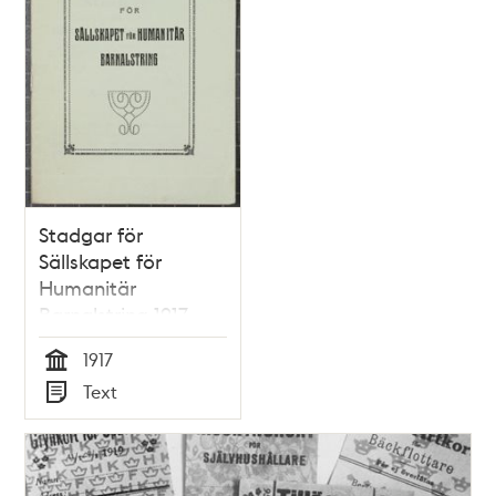
Stadgar för
Sällskapet för
Humanitär
Barnalstring 1917
1917
Tid
Text
Typ