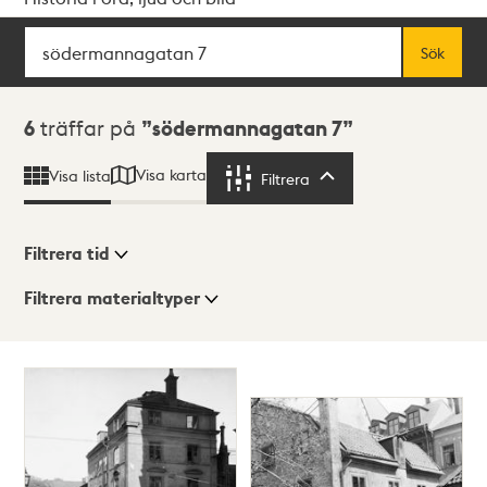
Sök
Fritextsök
Sök
Sökresultat
6
träffar på
södermannagatan 7
Visa karta
Visa lista
Filtrera
Filtrera
Filtrera tid
Filtrera materialtyper
Visningsläge
Totalt
6
träffar
Lista
Karta