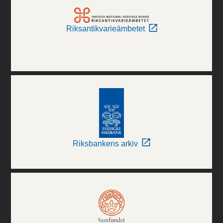
Riksantikvarieämbetet
Riksbankens arkiv