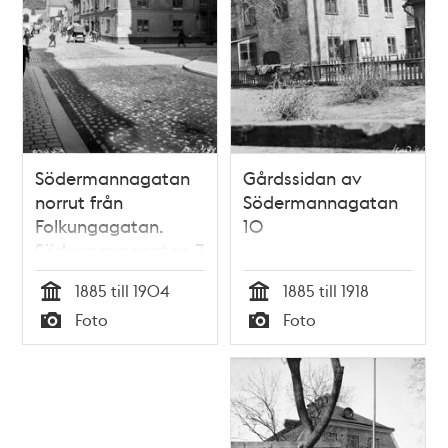
Södermannagatan
Gårdssidan av
norrut från
Södermannagatan
Folkungagatan.
10
Södermannagatan 7
vid hörnet av
1885 till 1904
1885 till 1918
Folkungagatan 21.
Tid
Tid
Foto
Foto
Nuv.
Typ
Typ
Södermannagatan
5 och
Folkungagatan 79