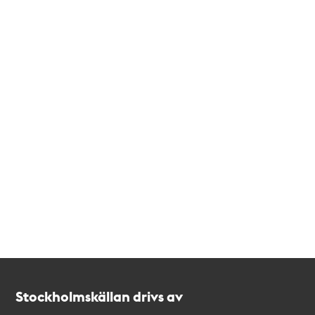
Kontakt
Stockholmskällan
Stockholmskällan drivs av