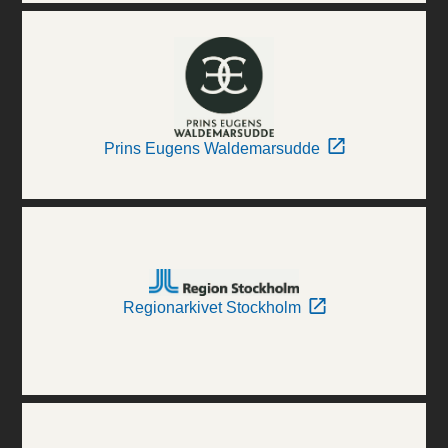
Prins Eugens Waldemarsudde
Regionarkivet Stockholm