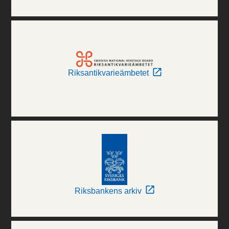
Riksantikvarieämbetet
Riksbankens arkiv