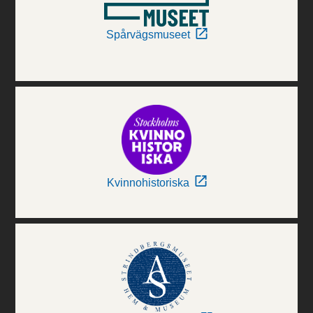
Spårvägsmuseet
Kvinnohistoriska