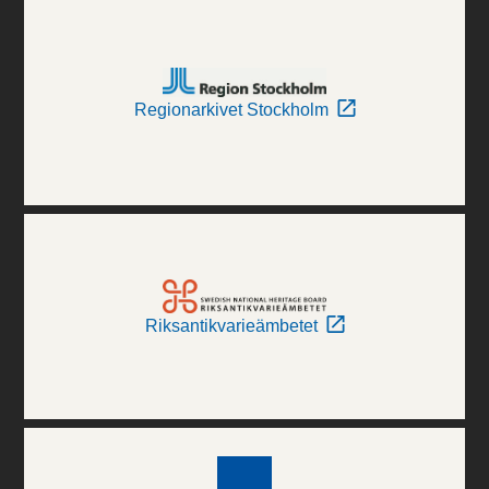
Regionarkivet Stockholm
Riksantikvarieämbetet