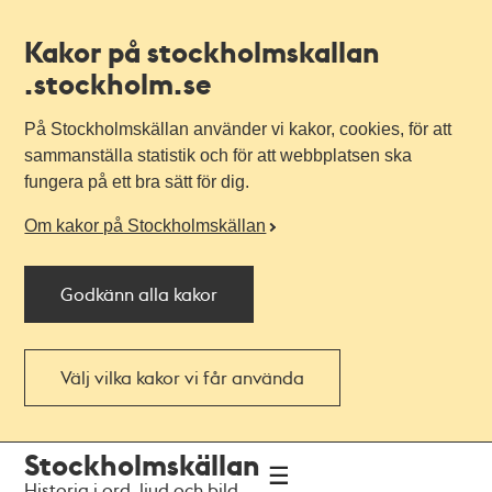
Kakor på stockholmskallan
.stockholm.se
På Stockholmskällan använder vi kakor, cookies, för att
sammanställa statistik och för att webbplatsen ska
fungera på ett bra sätt för dig.
Om kakor på Stockholmskällan
Godkänn alla kakor
Välj vilka kakor vi får använda
Till
Till
Stockholmskällan
navigationen
huvudinnehållet
Historia i ord, ljud och bild