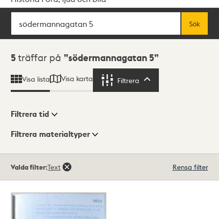
Sök
Fritextsök
Sök
Sökresultat
5
träffar på
södermannagatan 5
Visa karta
Visa lista
Filtrera
Filtrera
Filtrera tid
Filtrera materialtyper
Visningsläge
Totalt
Valda filter:
Text
Rensa filter
5
träffar
Lista
Karta