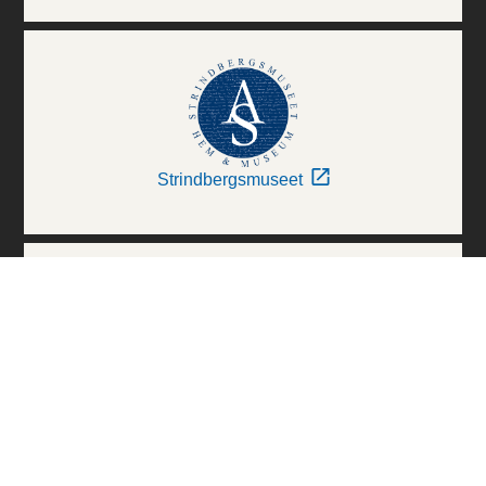
Strindbergsmuseet
Thielska Galleriet