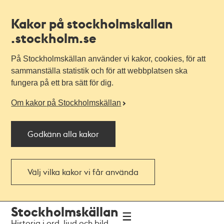
Kakor på stockholmskallan
.stockholm.se
På Stockholmskällan använder vi kakor, cookies, för att
sammanställa statistik och för att webbplatsen ska
fungera på ett bra sätt för dig.
Om kakor på Stockholmskällan
Godkänn alla kakor
Välj vilka kakor vi får använda
Till
Till
Stockholmskällan
navigationen
huvudinnehållet
Historia i ord, ljud och bild