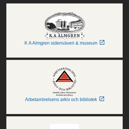
K A Almgren sidenväveri & museum
Arbetarrörelsens arkiv och bibliotek