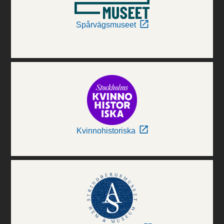
Spårvägsmuseet
Kvinnohistoriska