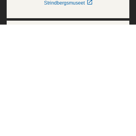
Strindbergsmuseet
Thielska Galleriet
Världskulturmuseerna