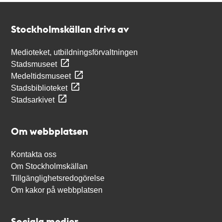
Kontakt
Stockholmskällan
Stockholmskällan drivs av
Medioteket, utbildningsförvaltningen
Stadsmuseet
Medeltidsmuseet
Stadsbiblioteket
Stadsarkivet
Om webbplatsen
Kontakta oss
Om Stockholmskällan
Tillgänglighetsredogörelse
Om kakor på webbplatsen
Sociala medier