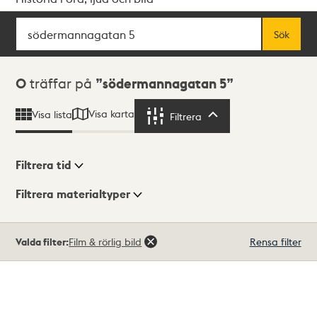
Sök
Fritextsök
Sök
Sökresultat
0
träffar på
södermannagatan 5
Visa karta
Visa lista
Filtrera
Filtrera
Filtrera tid
Filtrera materialtyper
Visningsläge
Totalt
Valda filter:
Film & rörlig bild
Rensa filter
0
träffar
Lista
Karta