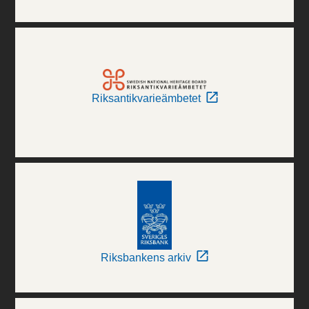
Riksantikvarieämbetet
Riksbankens arkiv