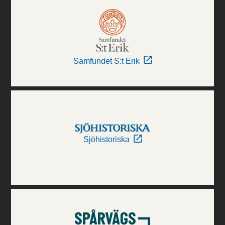
Samfundet S:t Erik
Sjöhistoriska