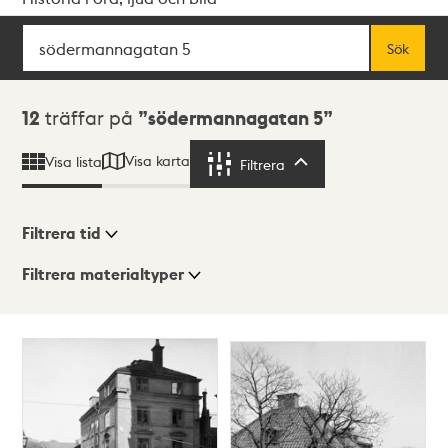
Sök
Fritextsök
Sök
Sökresultat
12
träffar på
södermannagatan 5
Visa karta
Visa lista
Filtrera
Filtrera
Filtrera tid
Filtrera materialtyper
Visningsläge
Totalt
12
träffar
Lista
Karta