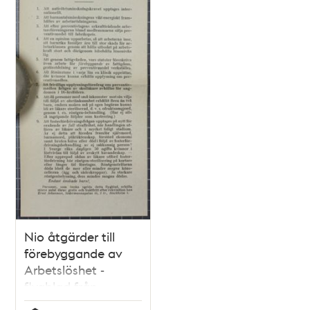
Nio åtgärder till
förebyggande av
Arbetslöshet -
flygblad från
Sällskapet för