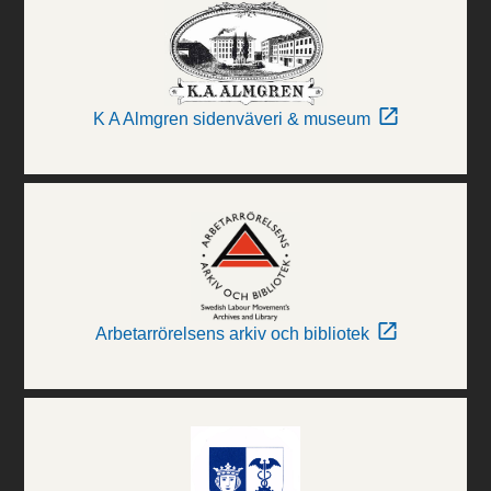
K A Almgren sidenväveri & museum
Arbetarrörelsens arkiv och bibliotek