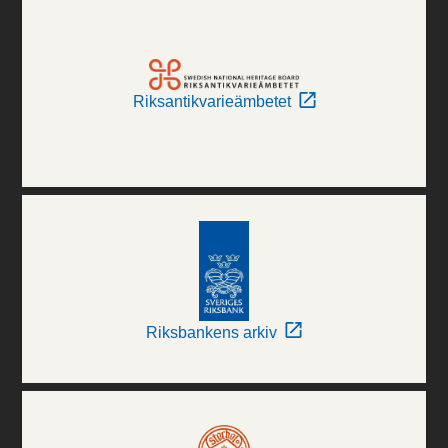
Riksantikvarieämbetet
Riksbankens arkiv