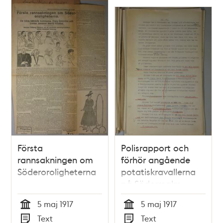
Första
Polisrapport och
rannsakningen om
förhör angående
Söderoroligheterna
potatiskravallerna
på Södermalm
5 maj 1917
5 maj 1917
Tid
Tid
Text
Text