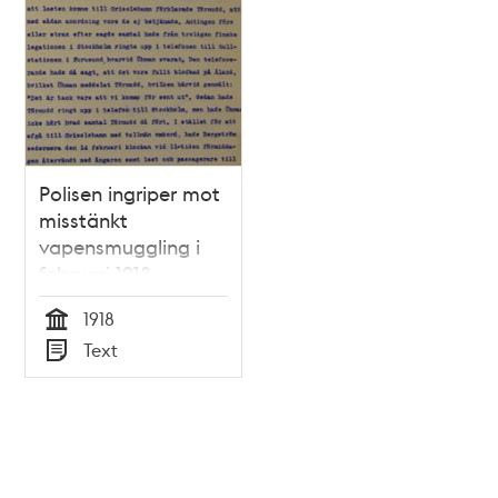
Polisen ingriper mot
misstänkt
vapensmuggling i
februari 1918
1918
Tid
Text
Typ