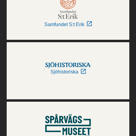
Samfundet S:t Erik
Sjöhistoriska