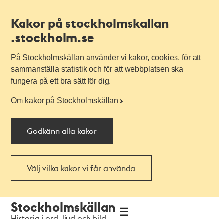
Kakor på stockholmskallan
.stockholm.se
På Stockholmskällan använder vi kakor, cookies, för att
sammanställa statistik och för att webbplatsen ska
fungera på ett bra sätt för dig.
Om kakor på Stockholmskällan
Godkänn alla kakor
Välj vilka kakor vi får använda
Till
Till
Stockholmskällan
navigationen
huvudinnehållet
Historia i ord, ljud och bild