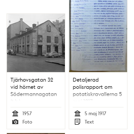
Tjärhovsgatan 32
Detaljerad
vid hörnet av
polisrapport om
Södermannagatan
potatiskravallerna 5
(t.h.)
maj 1917
1957
5 maj 1917
Tid
Tid
Foto
Text
Typ
Typ