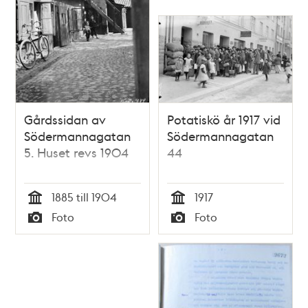
Gårdssidan av
Potatiskö år 1917 vid
Södermannagatan
Södermannagatan
5. Huset revs 1904
44
1885 till 1904
1917
Tid
Tid
Foto
Foto
Typ
Typ