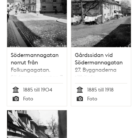
Södermannagatan
Gårdssidan vid
norrut från
Södermannagatan
Folkungagatan.
27. Byggnaderna
Södermannagatan 7
tillhörde
vid hörnet av
malmgården Lilla
1885 till 1904
1885 till 1918
Folkungagatan 21.
Blecktornet.
Tid
Tid
Foto
Foto
Nuv.
Ungefär vid nuv.
Typ
Typ
Södermannagatan
Södermannagatan
5 och
53
Folkungagatan 79