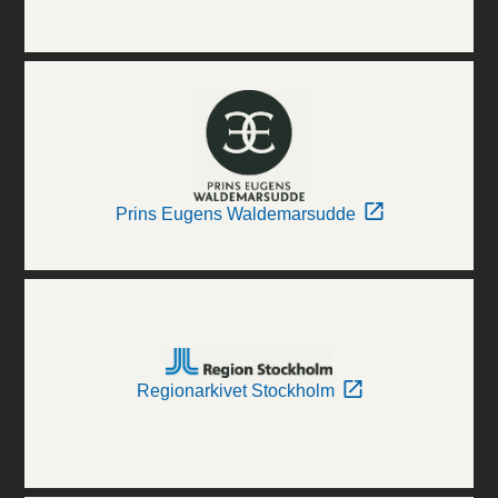
Prins Eugens Waldemarsudde
Regionarkivet Stockholm