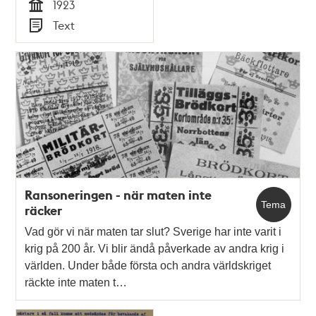
1923
Humanitär
Tid
Text
Barnalstring 1923
Typ
Ransoneringen - när maten inte
Tema
räcker
Vad gör vi när maten tar slut? Sverige har inte varit i
krig på 200 år. Vi blir ändå påverkade av andra krig i
världen. Under både första och andra världskriget
räckte inte maten t…