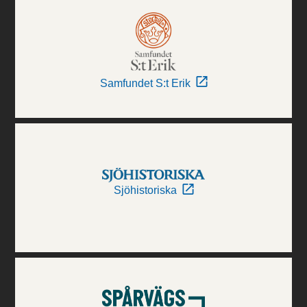
Samfundet S:t Erik
Sjöhistoriska