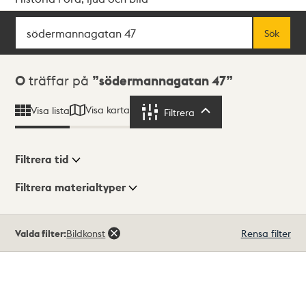
Sök
Fritextsök
Sök
Sökresultat
0
träffar på
södermannagatan 47
Visa karta
Visa lista
Filtrera
Filtrera
Filtrera tid
Filtrera materialtyper
Visningsläge
Totalt
Valda filter:
Bildkonst
Rensa filter
0
träffar
Lista
Karta