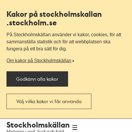
Kakor på stockholmskallan
.stockholm.se
På Stockholmskällan använder vi kakor, cookies, för att
sammanställa statistik och för att webbplatsen ska
fungera på ett bra sätt för dig.
Om kakor på Stockholmskällan
Godkänn alla kakor
Välj vilka kakor vi får använda
Till
Till
Stockholmskällan
navigationen
huvudinnehållet
Historia i ord, ljud och bild