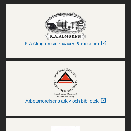
K A Almgren sidenväveri & museum
Arbetarrörelsens arkiv och bibliotek