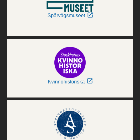
Spårvägsmuseet
Kvinnohistoriska