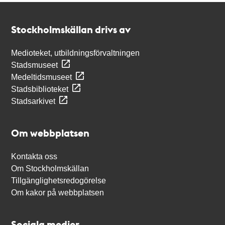
Kontakt
Stockholmskällan
Stockholmskällan drivs av
Medioteket, utbildningsförvaltningen
Stadsmuseet
Medeltidsmuseet
Stadsbiblioteket
Stadsarkivet
Om webbplatsen
Kontakta oss
Om Stockholmskällan
Tillgänglighetsredogörelse
Om kakor på webbplatsen
Sociala medier