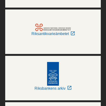
Riksantikvarieämbetet
Riksbankens arkiv