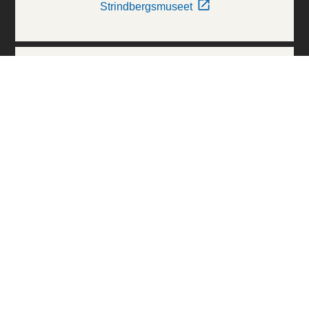
Strindbergsmuseet
Thielska Galleriet
Världskulturmuseerna