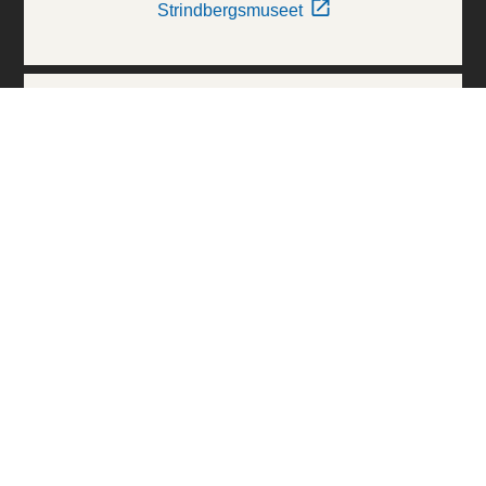
Strindbergsmuseet
Thielska Galleriet
Världskulturmuseerna