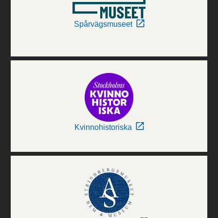
Spårvägsmuseet
Kvinnohistoriska