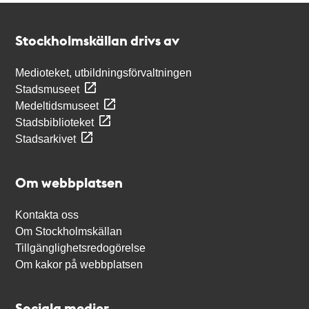
Kontakt
Stockholmskällan
Stockholmskällan drivs av
Medioteket, utbildningsförvaltningen
Stadsmuseet
Medeltidsmuseet
Stadsbiblioteket
Stadsarkivet
Om webbplatsen
Kontakta oss
Om Stockholmskällan
Tillgänglighetsredogörelse
Om kakor på webbplatsen
Sociala medier