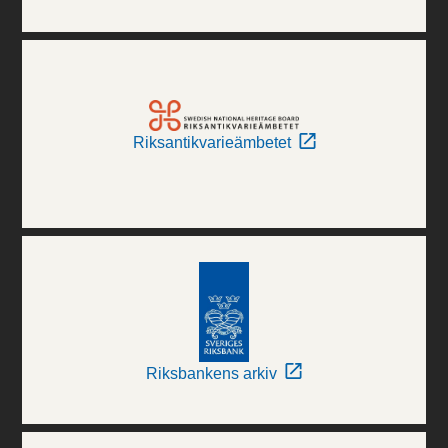
Riksantikvarieämbetet
Riksbankens arkiv