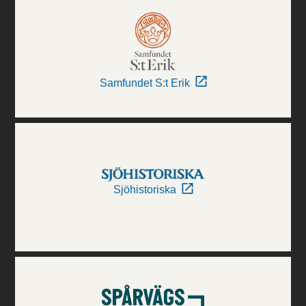
Samfundet S:t Erik
Sjöhistoriska