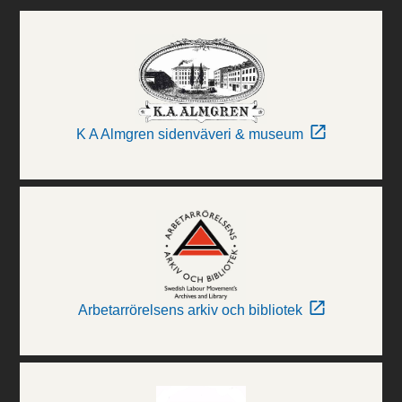
K A Almgren sidenväveri & museum
Arbetarrörelsens arkiv och bibliotek