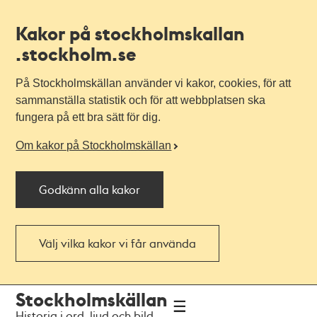
Kakor på stockholmskallan
.stockholm.se
På Stockholmskällan använder vi kakor, cookies, för att
sammanställa statistik och för att webbplatsen ska
fungera på ett bra sätt för dig.
Om kakor på Stockholmskällan
Godkänn alla kakor
Välj vilka kakor vi får använda
Till
Till
Stockholmskällan
navigationen
huvudinnehållet
Historia i ord, ljud och bild