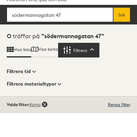
Sök
Fritextsök
Sök
Sökresultat
0
träffar på
södermannagatan 47
Visa karta
Visa lista
Filtrera
Filtrera
Filtrera tid
Filtrera materialtyper
Visningsläge
Totalt
Valda filter:
Karta
Rensa filter
0
träffar
Lista
Karta