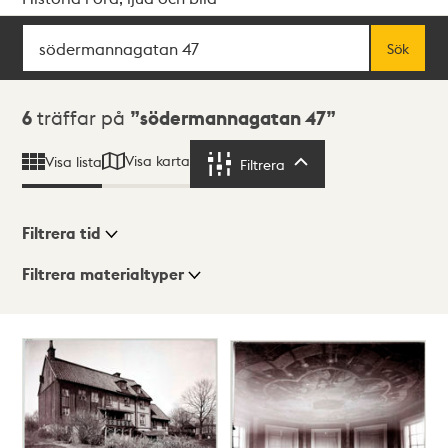
Sök
Fritextsök
Sök
Sökresultat
6
träffar på
södermannagatan 47
Visa karta
Visa lista
Filtrera
Filtrera
Filtrera tid
Filtrera materialtyper
Visningsläge
Totalt
6
träffar
Lista
Karta