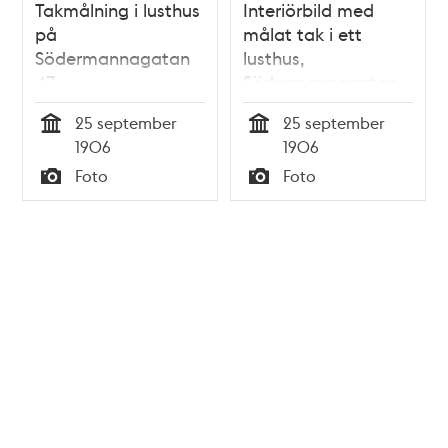
Takmålning i lusthus
Interiörbild med
på
målat tak i ett
Södermannagatan
lusthus,
47
Södermannagatan
47
25 september
25 september
Tid
Tid
1906
1906
Foto
Foto
Typ
Typ