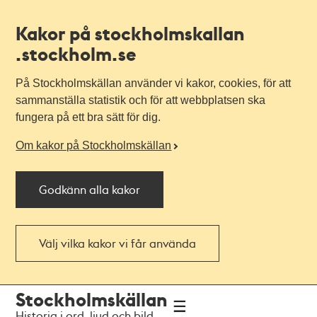
Kakor på stockholmskallan
.stockholm.se
På Stockholmskällan använder vi kakor, cookies, för att
sammanställa statistik och för att webbplatsen ska
fungera på ett bra sätt för dig.
Om kakor på Stockholmskällan
Godkänn alla kakor
Välj vilka kakor vi får använda
Till
Till
Stockholmskällan
navigationen
huvudinnehållet
Historia i ord, ljud och bild