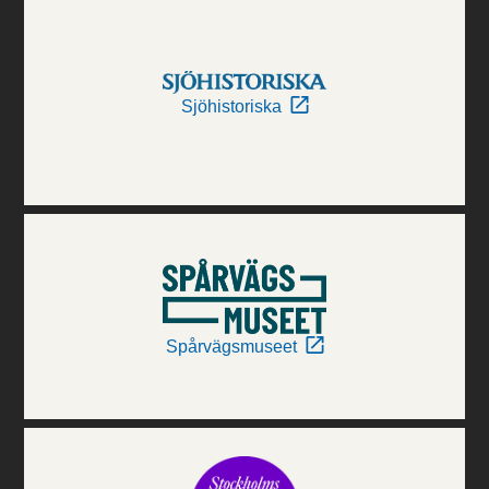
Sjöhistoriska
Spårvägsmuseet