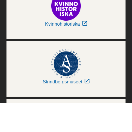
Kvinnohistoriska
Strindbergsmuseet