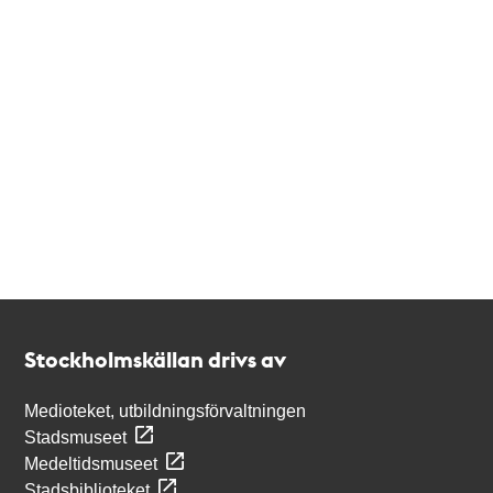
Kontakt
Stockholmskällan
Stockholmskällan drivs av
Medioteket, utbildningsförvaltningen
Stadsmuseet
Medeltidsmuseet
Stadsbiblioteket