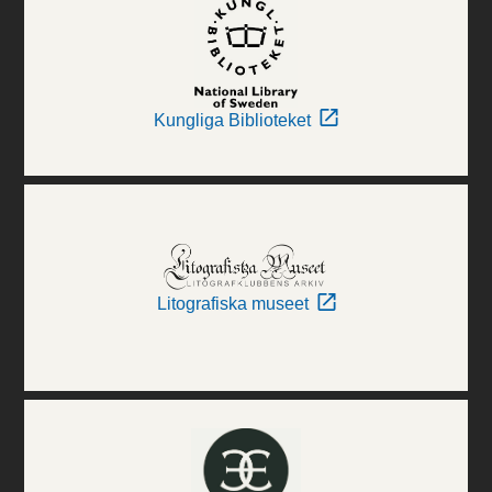
Kungliga Biblioteket
Litografiska museet