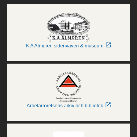
K A Almgren sidenväveri & museum
Arbetarrörelsens arkiv och bibliotek