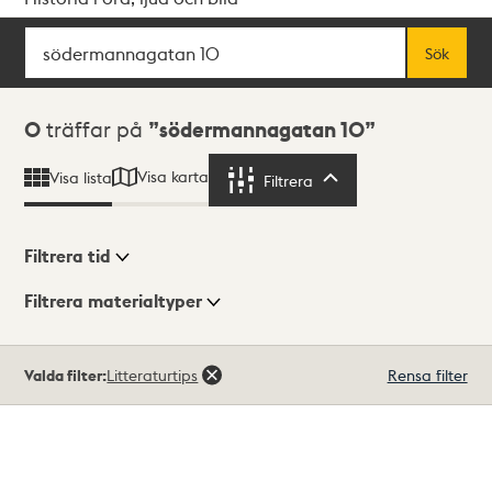
Sök
Fritextsök
Sök
Sökresultat
0
träffar på
södermannagatan 10
Visa karta
Visa lista
Filtrera
Filtrera
Filtrera tid
Filtrera materialtyper
Visningsläge
Totalt
Valda filter:
Litteraturtips
Rensa filter
0
träffar
Lista
Karta