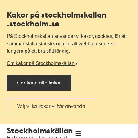
Kakor på stockholmskallan
.stockholm.se
På Stockholmskällan använder vi kakor, cookies, för att
sammanställa statistik och för att webbplatsen ska
fungera på ett bra sätt för dig.
Om kakor på Stockholmskällan
Godkänn alla kakor
Välj vilka kakor vi får använda
Till
Till
Stockholmskällan
navigationen
huvudinnehållet
Historia i ord, ljud och bild