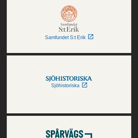
Samfundet S:t Erik
Sjöhistoriska