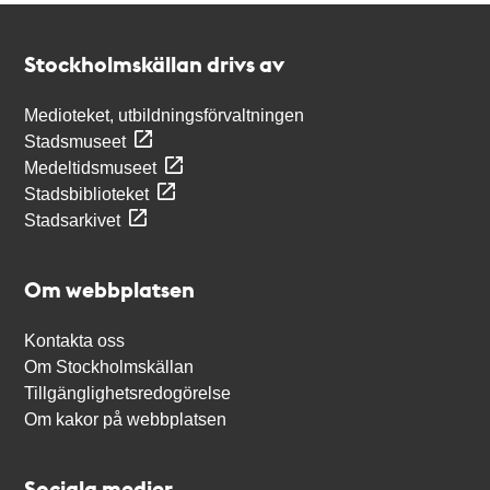
Kontakt
Stockholmskällan
Stockholmskällan drivs av
Medioteket, utbildningsförvaltningen
Stadsmuseet
Medeltidsmuseet
Stadsbiblioteket
Stadsarkivet
Om webbplatsen
Kontakta oss
Om Stockholmskällan
Tillgänglighetsredogörelse
Om kakor på webbplatsen
Sociala medier