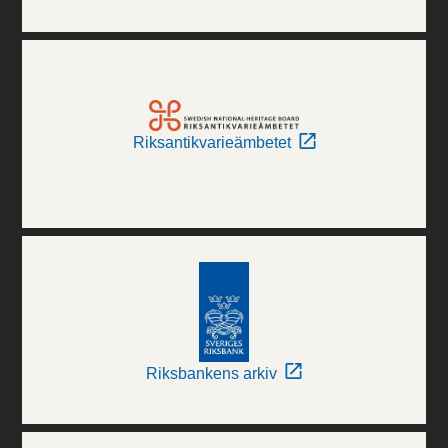
Riksantikvarieämbetet
Riksbankens arkiv