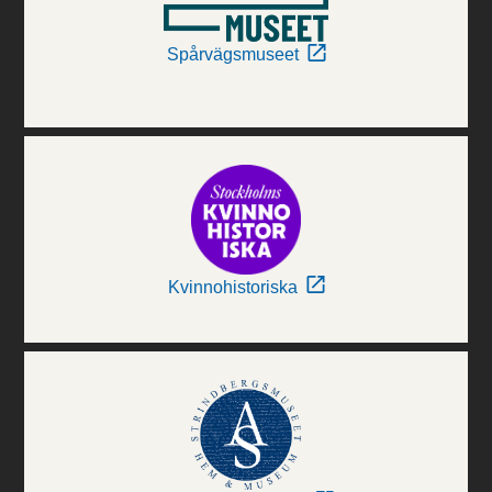
Spårvägsmuseet
Kvinnohistoriska