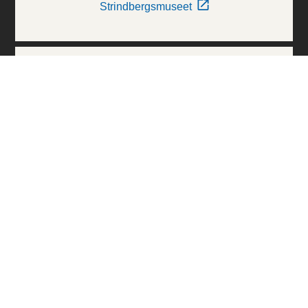
Strindbergsmuseet
Thielska Galleriet
Världskulturmuseerna