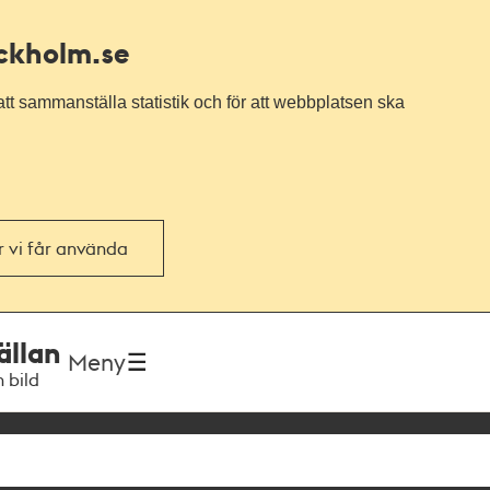
ockholm.se
tt sammanställa statistik och för att webbplatsen ska
or vi får använda
ällan
Meny
h bild