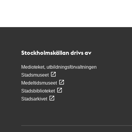
Kontakt
Stockholmskällan
Stockholmskällan drivs av
Medioteket, utbildningsförvaltningen
Stadsmuseet
Medeltidsmuseet
Stadsbiblioteket
Stadsarkivet