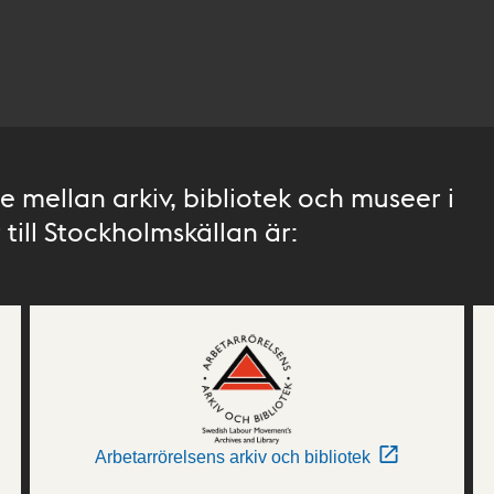
 mellan arkiv, bibliotek och museer i
till Stockholmskällan är:
Arbetarrörelsens arkiv och bibliotek