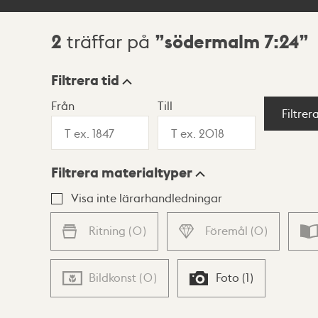
2
södermalm 7:24
träffar på
Sökresultat
Filtrera tid
Från
Till
Visningsläge
Filtrer
Filtrera materialtyper
Lista
Karta
Visa inte lärarhandledningar
Ritning
(
0
)
Föremål
(
0
)
Bildkonst
(
0
)
Foto
(
1
)