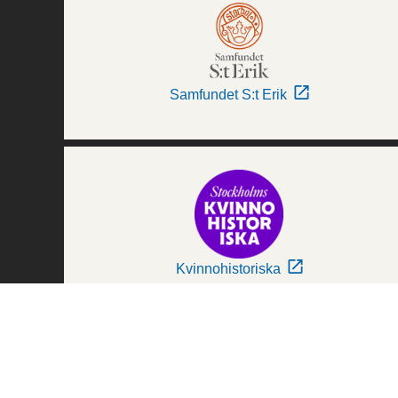
Samfundet S:t Erik
Kvinnohistoriska