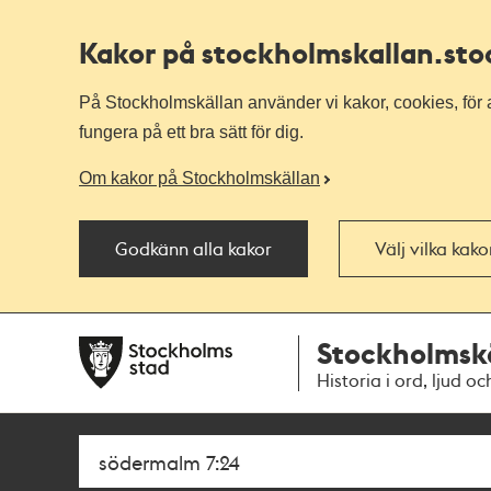
Kakor på stockholmskallan
.st
På Stockholmskällan använder vi kakor, cookies, för a
fungera på ett bra sätt för dig.
Om kakor på Stockholmskällan
Godkänn alla kakor
Välj vilka kak
Till
Till
Stockholmsk
navigationen
huvudinnehållet
Historia i ord, ljud oc
Sök
Fritextsök