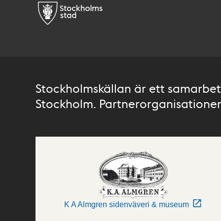
Stockholmskällan är ett samarbete
Stockholm. Partnerorganisationer 
K A Almgren sidenväveri & museum