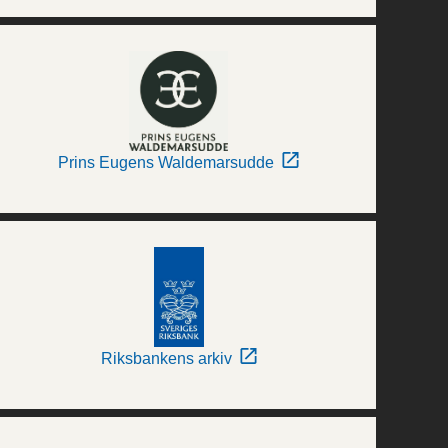
Prins Eugens Waldemarsudde
Riksbankens arkiv