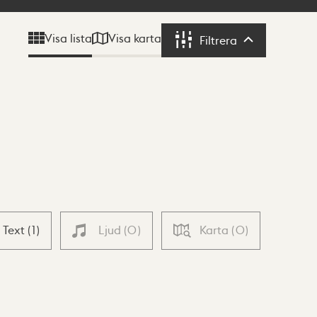
Visa karta
Visa lista
Filtrera
Filtrera
Text
(
1
)
Ljud
(
0
)
Karta
(
0
)