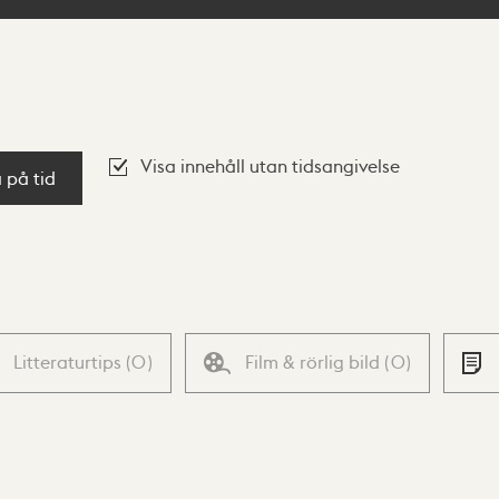
Visa innehåll utan tidsangivelse
a på tid
Litteraturtips
(
0
)
Film & rörlig bild
(
0
)