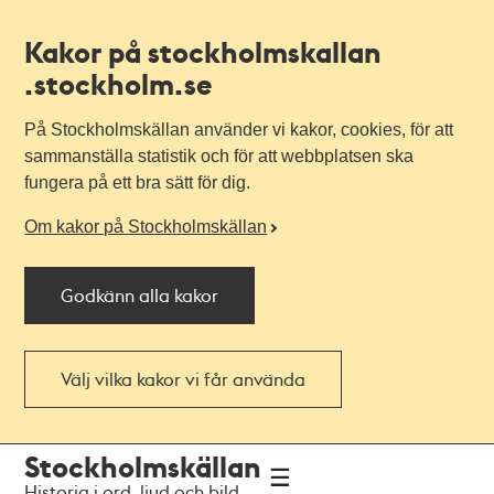
Kakor på stockholmskallan
.stockholm.se
På Stockholmskällan använder vi kakor, cookies, för att
sammanställa statistik och för att webbplatsen ska
fungera på ett bra sätt för dig.
Om kakor på Stockholmskällan
Godkänn alla kakor
Välj vilka kakor vi får använda
Till
Till
Stockholmskällan
navigationen
huvudinnehållet
Historia i ord, ljud och bild