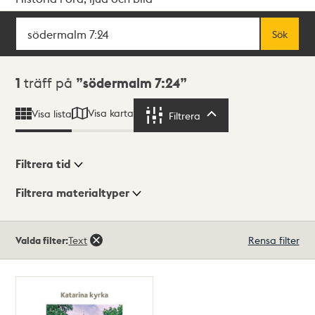
Sök
Fritextsök
Sök
Sökresultat
1
träff på
södermalm 7:24
Visa karta
Visa lista
Filtrera
Filtrera
Filtrera tid
Filtrera materialtyper
Visningsläge
Totalt
Valda filter:
Text
Rensa filter
1
träffar
Lista
Karta