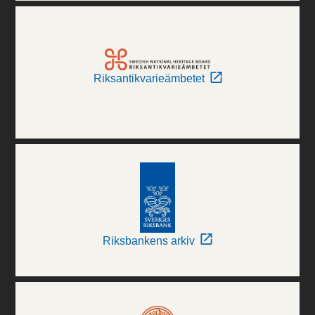
Riksantikvarieämbetet
Riksbankens arkiv