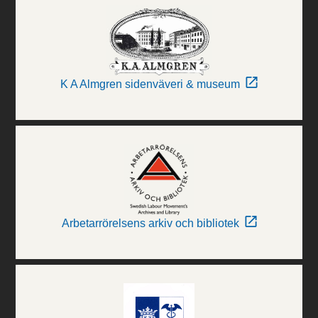
K A Almgren sidenväveri & museum
Arbetarrörelsens arkiv och bibliotek