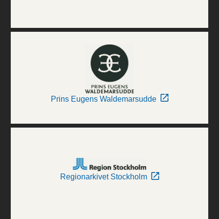
Prins Eugens Waldemarsudde
Regionarkivet Stockholm