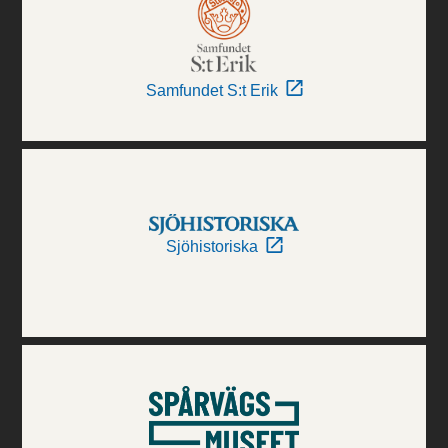
Samfundet S:t Erik
Sjöhistoriska