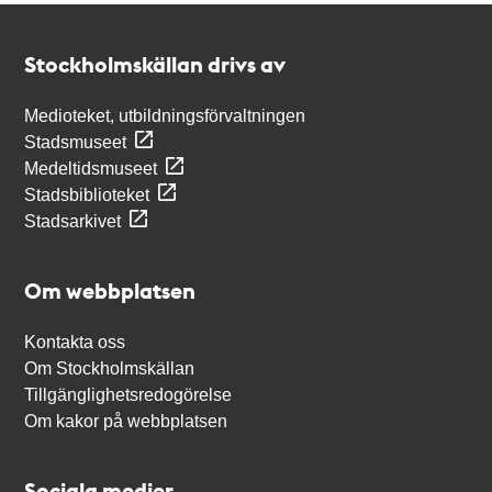
Kontakt
Stockholmskällan
Stockholmskällan drivs av
Medioteket, utbildningsförvaltningen
Stadsmuseet
Medeltidsmuseet
Stadsbiblioteket
Stadsarkivet
Om webbplatsen
Kontakta oss
Om Stockholmskällan
Tillgänglighetsredogörelse
Om kakor på webbplatsen
Sociala medier