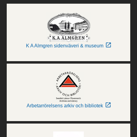
K A Almgren sidenväveri & museum
Arbetarrörelsens arkiv och bibliotek