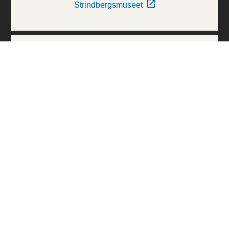
Strindbergsmuseet
Thielska Galleriet
Världskulturmuseerna