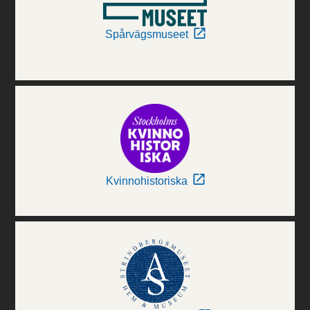
Spårvägsmuseet
Kvinnohistoriska