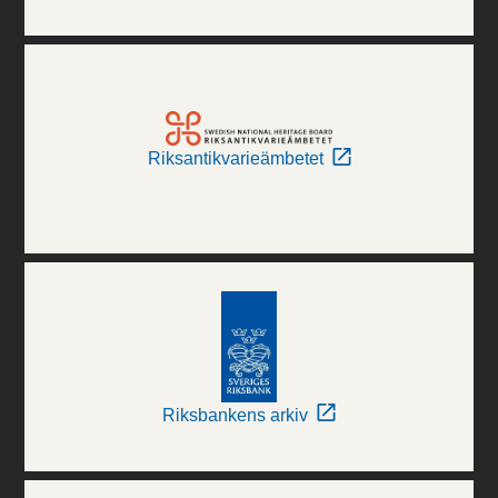
Riksantikvarieämbetet
Riksbankens arkiv