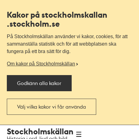
Kakor på stockholmskallan
.stockholm.se
På Stockholmskällan använder vi kakor, cookies, för att
sammanställa statistik och för att webbplatsen ska
fungera på ett bra sätt för dig.
Om kakor på Stockholmskällan
Godkänn alla kakor
Välj vilka kakor vi får använda
Till
Till
Stockholmskällan
navigationen
huvudinnehållet
Historia i ord, ljud och bild