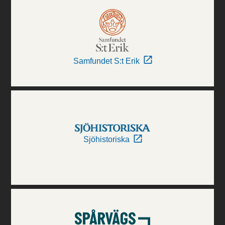
Samfundet S:t Erik
Sjöhistoriska