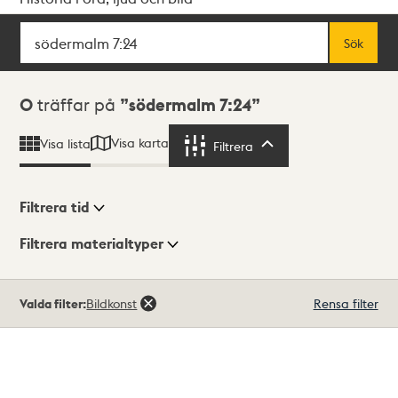
Sök
Fritextsök
Sök
Sökresultat
0
träffar på
södermalm 7:24
Visa karta
Visa lista
Filtrera
Filtrera
Filtrera tid
Filtrera materialtyper
Visningsläge
Totalt
Valda filter:
Bildkonst
Rensa filter
0
träffar
Lista
Karta