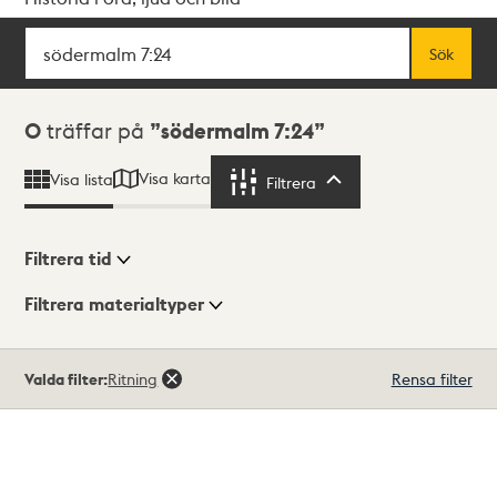
Sök
Fritextsök
Sök
Sökresultat
0
träffar på
södermalm 7:24
Visa karta
Visa lista
Filtrera
Filtrera
Filtrera tid
Filtrera materialtyper
Visningsläge
Totalt
Valda filter:
Ritning
Rensa filter
0
träffar
Lista
Karta