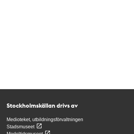
Kontakt
Stockholmskällan
Stockholmskällan drivs av
Medioteket, utbildningsförvaltningen
Stadsmuseet
Medeltidsmuseet