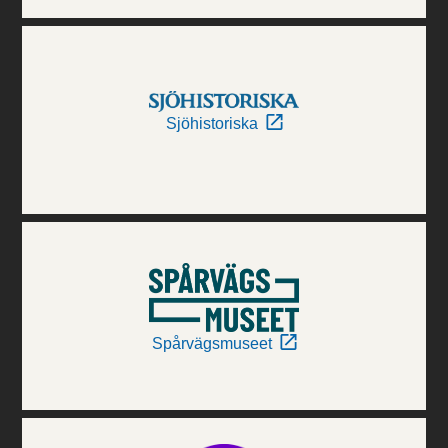
Sjöhistoriska
Spårvägsmuseet