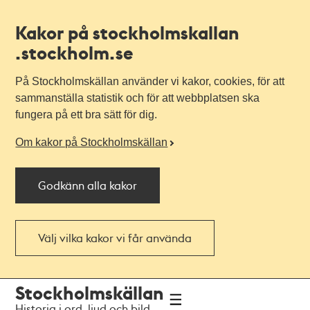
Kakor på stockholmskallan
.stockholm.se
På Stockholmskällan använder vi kakor, cookies, för att
sammanställa statistik och för att webbplatsen ska
fungera på ett bra sätt för dig.
Om kakor på Stockholmskällan
Godkänn alla kakor
Välj vilka kakor vi får använda
Till
Till
Stockholmskällan
navigationen
huvudinnehållet
Historia i ord, ljud och bild