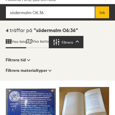
Sök
Fritextsök
Sök
Sökresultat
4
träffar på
södermalm 06:36
Visa karta
Visa lista
Filtrera
Filtrera
Filtrera tid
Filtrera materialtyper
Visningsläge
Totalt
4
träffar
Lista
Karta