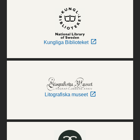
Kungliga Biblioteket
Litografiska museet